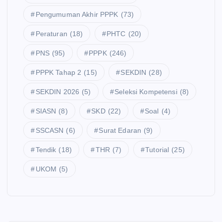
Pengumuman Akhir PPPK
(73)
Peraturan
(18)
PHTC
(20)
PNS
(95)
PPPK
(246)
PPPK Tahap 2
(15)
SEKDIN
(28)
SEKDIN 2026
(5)
Seleksi Kompetensi
(8)
SIASN
(8)
SKD
(22)
Soal
(4)
SSCASN
(6)
Surat Edaran
(9)
Tendik
(18)
THR
(7)
Tutorial
(25)
UKOM
(5)