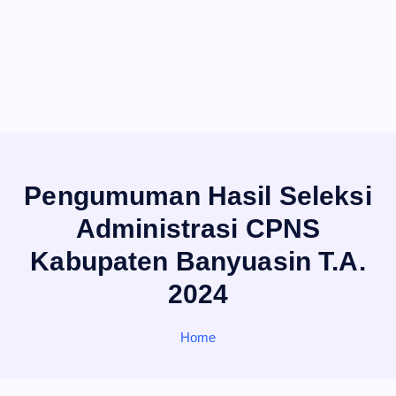
Pengumuman Hasil Seleksi
Administrasi CPNS
Kabupaten Banyuasin T.A.
2024
Home