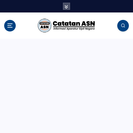
S
k
i
p
Informasi Aparatur Sipil Negara
t
o
c
o
n
t
e
n
t