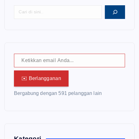
Ketikkan email Anda...
✉️ Berlangganan
Bergabung dengan 591 pelanggan lain
Kategori