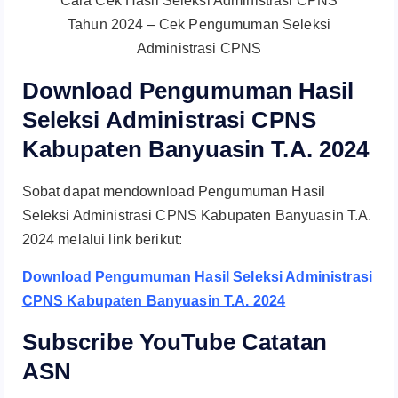
Cara Cek Hasil Seleksi Administrasi CPNS
Tahun 2024 – Cek Pengumuman Seleksi
Administrasi CPNS
Download Pengumuman Hasil
Seleksi Administrasi CPNS
Kabupaten Banyuasin T.A. 2024
Sobat dapat mendownload Pengumuman Hasil
Seleksi Administrasi CPNS Kabupaten Banyuasin T.A.
2024 melalui link berikut:
Download Pengumuman Hasil Seleksi Administrasi
CPNS Kabupaten Banyuasin T.A. 2024
Subscribe YouTube Catatan
ASN