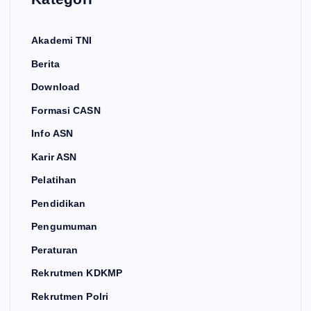
Akademi TNI
Berita
Download
Formasi CASN
Info ASN
Karir ASN
Pelatihan
Pendidikan
Pengumuman
Peraturan
Rekrutmen KDKMP
Rekrutmen Polri