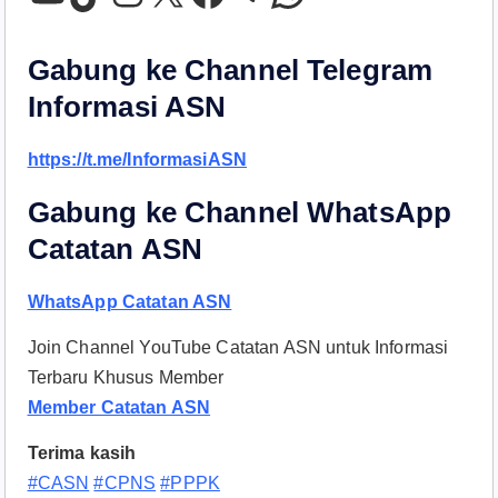
Gabung ke Channel Telegram
Informasi ASN
https://t.me/InformasiASN
Gabung ke Channel WhatsApp
Catatan ASN
WhatsApp Catatan ASN
Join Channel YouTube Catatan ASN untuk Informasi
Terbaru Khusus Member
Member Catatan ASN
Terima kasih
#CASN
#CPNS
#PPPK