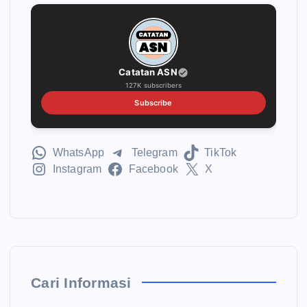
Catatan ASN
127K subscribers
Subscribe
WhatsApp
Telegram
TikTok
Instagram
Facebook
X
Cari Informasi