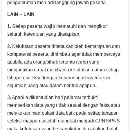
pengumuman menjadi tanggung jawab peserta.
LAIN – LAIN
1. Setiap peserta wajib mematuhi dan mengikuti
seluruh ketentuan yang ditetapkan.
2. Kelulusan peserta ditentukan oleh kemampuan dan
kompetensi peserta, dihimbau agar tidak mempercayai
apabila ada orang/pihak tertentu (calo) yang
menjanjikan dapat membantu kelulusan dalam setiap
tahapan seleksi dengan keharusan menyediakan
sejumlah uang atau dalam bentuk apapun.
3. Apabila dikemudian hari pelamar terbukti
memberikan data yang tidak sesuai dengan fakta atau
melakukan manipulasi data baik pada setiap tahapan
seleksi maupun setelah diangkat menjadi CPNS/PNS
maka kelulusan yang bersangkutan dinyatakan batal