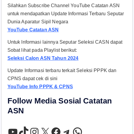
Silahkan Subscribe Channel YouTube Catatan ASN
untuk mendapatkan Update Informasi Terbaru Seputar
Dunia Aparatur Sipil Negara
YouTube Catatan ASN
Untuk Informasi lainnya Seputar Seleksi CASN dapat
Sobat lihat pada Playlist berikut:
Seleksi Calon ASN Tahun 2024
Update Informasi terbaru terkait Seleksi PPPK dan
CPNS dapat cek di sini
YouTube Info PPPK & CPNS
Follow Media Sosial Catatan
ASN
YouTube
TikTok
Instagram
X
Facebook
Telegram
WhatsApp