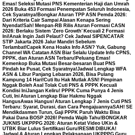
Emas! Seleksi Mutasi PNS Kementerian Haji dan Umrah
2026 Buka 453 Formasi Penempatan Seluruh Indonesia,
Cek Syaratnya!
Bongkar Aturan TPP ASN Pemda 2026:
Dari Kriteria Cair Sampai Alasan Kenapa Sering
Nyendat!
Sah! Menpan-RB Rilis Aturan Formasi CASN
2026: Berlaku Sistem ‘Zero Growth’ Kecuali 2 Formasi
Ini!
Anak Ingin Jadi Pelaut? Cek Jadwal SIPENCATAR
STIP Jakarta 2026 Jalur Mandiri Sebelum
Terlambat!
Capek Kena Hoaks Info ASN? Yuk, Gabung
Channel WA Catatan ASN Biar Selalu Update Info CPNS,
PPPK, dan Aturan ASN Terbaru!
Peluang Emas!
Kemenkop Buka Mutasi Besar-besaran Buat PNS
Pindah ke Pusat, Cek Syaratnya!
Jadwal Lengkap WFA
ASN & Libur Panjang Lebaran 2026, Bisa Pulang
Kampung 14 Hari!
Cuti Itu Hak Mutlak ASN! Pimpinan
Nggak Boleh Asal Tolak Cuti PNS & PPPK Kecuali
Kondisi Ini
Jangan Keliru! PPPK Cuma Punya 4 Jenis
Cuti, Ini Aturan Lengkap Biar Hakmu Nggak
Hangus
Awas Hangus! Aturan Lengkap 7 Jenis Cuti PNS
Terbaru: Syarat, Durasi, dan Cara Pengajuannya
SAH! SE
Mendikdasmen Turun, Gaji PPPK Paruh Waktu Bisa
Pakai Dana BOSP 2026! Pemda Wajib Tahu!
BONGKAR
JUKNIS UKPPPG 2026: Aturan Ketat Video UKin &
UTBK Biar Lulus Sertifikasi Guru!
RESMI DIBUKA!
Jadwal & Aturan Lengkap Pelaksanaan UKPPPG Guru