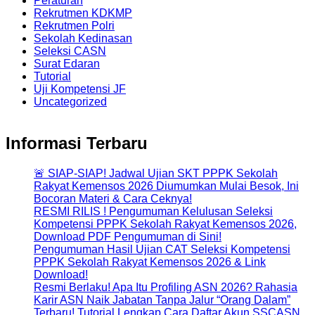
Peraturan
Rekrutmen KDKMP
Rekrutmen Polri
Sekolah Kedinasan
Seleksi CASN
Surat Edaran
Tutorial
Uji Kompetensi JF
Uncategorized
Informasi Terbaru
🚨 SIAP-SIAP! Jadwal Ujian SKT PPPK Sekolah
Rakyat Kemensos 2026 Diumumkan Mulai Besok, Ini
Bocoran Materi & Cara Ceknya!
RESMI RILIS ! Pengumuman Kelulusan Seleksi
Kompetensi PPPK Sekolah Rakyat Kemensos 2026,
Download PDF Pengumuman di Sini!
Pengumuman Hasil Ujian CAT Seleksi Kompetensi
PPPK Sekolah Rakyat Kemensos 2026 & Link
Download!
Resmi Berlaku! Apa Itu Profiling ASN 2026? Rahasia
Karir ASN Naik Jabatan Tanpa Jalur “Orang Dalam”
Terbaru! Tutorial Lengkap Cara Daftar Akun SSCASN