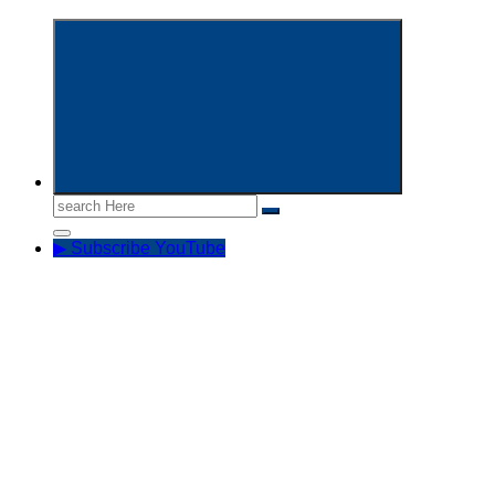
Informasi Aparatur Sipil Negara
Search
for:
▶ Subscribe YouTube