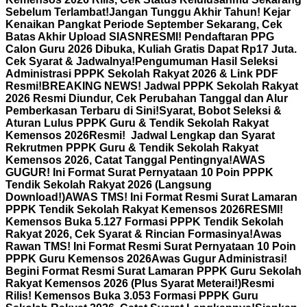
Sebelum Terlambat!
Jangan Tunggu Akhir Tahun! Kejar
Kenaikan Pangkat Periode September Sekarang, Cek
Batas Akhir Upload SIASN
RESMI! Pendaftaran PPG
Calon Guru 2026 Dibuka, Kuliah Gratis Dapat Rp17 Juta.
Cek Syarat & Jadwalnya!
Pengumuman Hasil Seleksi
Administrasi PPPK Sekolah Rakyat 2026 & Link PDF
Resmi!
BREAKING NEWS! Jadwal PPPK Sekolah Rakyat
2026 Resmi Diundur, Cek Perubahan Tanggal dan Alur
Pemberkasan Terbaru di Sini!
Syarat, Bobot Seleksi &
Aturan Lulus PPPK Guru & Tendik Sekolah Rakyat
Kemensos 2026
Resmi! Jadwal Lengkap dan Syarat
Rekrutmen PPPK Guru & Tendik Sekolah Rakyat
Kemensos 2026, Catat Tanggal Pentingnya!
AWAS
GUGUR! Ini Format Surat Pernyataan 10 Poin PPPK
Tendik Sekolah Rakyat 2026 (Langsung
Download!)
AWAS TMS! Ini Format Resmi Surat Lamaran
PPPK Tendik Sekolah Rakyat Kemensos 2026
RESMI!
Kemensos Buka 5.127 Formasi PPPK Tendik Sekolah
Rakyat 2026, Cek Syarat & Rincian Formasinya!
Awas
Rawan TMS! Ini Format Resmi Surat Pernyataan 10 Poin
PPPK Guru Kemensos 2026
Awas Gugur Administrasi!
Begini Format Resmi Surat Lamaran PPPK Guru Sekolah
Rakyat Kemensos 2026 (Plus Syarat Meterai!)
Resmi
Rilis! Kemensos Buka 3.053 Formasi PPPK Guru