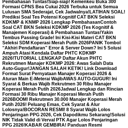
Pembahasan Tuntas!
Siap-siap! Kemenkeu Buka 300
Formasi CPNS Bea Cukai 2026 Terbuka untuk Semua
Lulusan SMA Sederajat, Cek Jadwalnya!
LATIHAN SOAL!
Prediksi Soal Tes Potensi Kognitif CAT BKN Seleksi
KDKMP & KNMP 2026 Lengkap Pembahasan
Contoh
Soal CAT BKN Seleksi KDKMP 2026 (Tes Kognitif &
Manajemen Koperasi) & Pembahasan Tuntas!
Yakin
Tembus Passing Grade! Ini Kisi-Kisi Materi CAT BKN
Seleksi SDM Koperasi Merah Putih 2026
PANIK Tombol
“Akhiri Pendaftaran” Error & Server Down? Ini 5 Solusi
Ampuh Atasi Kendala Daftar PHTC KDKMP
2026!
TUTORIAL LENGKAP Daftar Akun PHTC
Rekrutmen Manajer KDKMP 2026: Awas Salah Data
Auto-Gugur!
JANGAN SALAH KETIK! Link Download
Format Surat Pernyataan Manajer Koperasi 2026 &
Aturan Main E-Meterai Wajib
AWAS AUTO-GUGUR! Ini
Syarat & Berkas Wajib Rekrutmen 30 Ribu Manajer
Koperasi Merah Putih 2026
Jadwal Lengkap dan Rincian
Formasi 30 Ribu Manajer Koperasi Merah Putih
2026
BOOM! Rekrutmen 30.000 Manajer Koperasi Merah
Putih 2026! Peluang Emas, Cek Syarat & Alur
Lolosnya!
BOCORAN RESMI! 8 Syarat Wajib Lolos
Penjaringan PPG 2026, Cek Dapodikmu Sekarang!
Solusi
NIK Tidak Valid di Verval PTK Agar Lolos Penjaringan
PPG 2026!
KABAR GEMBIRA! Panduan Resmi