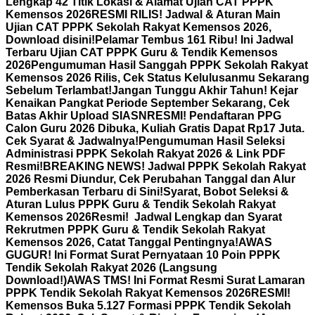
Lengkap 42 Titik Lokasi & Alamat Ujian CAT PPPK
Kemensos 2026
RESMI RILIS! Jadwal & Aturan Main
Ujian CAT PPPK Sekolah Rakyat Kemensos 2026,
Download disini!
Pelamar Tembus 161 Ribu! Ini Jadwal
Terbaru Ujian CAT PPPK Guru & Tendik Kemensos
2026
Pengumuman Hasil Sanggah PPPK Sekolah Rakyat
Kemensos 2026 Rilis, Cek Status Kelulusanmu Sekarang
Sebelum Terlambat!
Jangan Tunggu Akhir Tahun! Kejar
Kenaikan Pangkat Periode September Sekarang, Cek
Batas Akhir Upload SIASN
RESMI! Pendaftaran PPG
Calon Guru 2026 Dibuka, Kuliah Gratis Dapat Rp17 Juta.
Cek Syarat & Jadwalnya!
Pengumuman Hasil Seleksi
Administrasi PPPK Sekolah Rakyat 2026 & Link PDF
Resmi!
BREAKING NEWS! Jadwal PPPK Sekolah Rakyat
2026 Resmi Diundur, Cek Perubahan Tanggal dan Alur
Pemberkasan Terbaru di Sini!
Syarat, Bobot Seleksi &
Aturan Lulus PPPK Guru & Tendik Sekolah Rakyat
Kemensos 2026
Resmi! Jadwal Lengkap dan Syarat
Rekrutmen PPPK Guru & Tendik Sekolah Rakyat
Kemensos 2026, Catat Tanggal Pentingnya!
AWAS
GUGUR! Ini Format Surat Pernyataan 10 Poin PPPK
Tendik Sekolah Rakyat 2026 (Langsung
Download!)
AWAS TMS! Ini Format Resmi Surat Lamaran
PPPK Tendik Sekolah Rakyat Kemensos 2026
RESMI!
Kemensos Buka 5.127 Formasi PPPK Tendik Sekolah