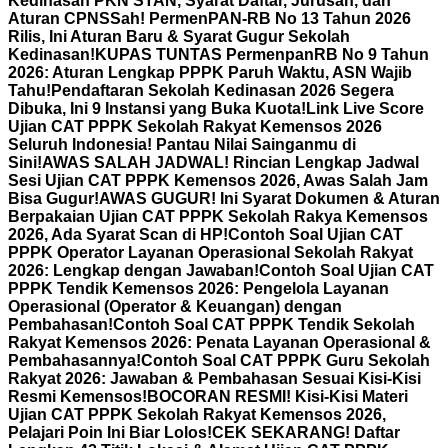
Kedinasan PKN STAN, Syarat Daftar, Jurusan, dan
Aturan CPNS
Sah! PermenPAN-RB No 13 Tahun 2026
Rilis, Ini Aturan Baru & Syarat Gugur Sekolah
Kedinasan!
KUPAS TUNTAS PermenpanRB No 9 Tahun
2026: Aturan Lengkap PPPK Paruh Waktu, ASN Wajib
Tahu!
Pendaftaran Sekolah Kedinasan 2026 Segera
Dibuka, Ini 9 Instansi yang Buka Kuota!
Link Live Score
Ujian CAT PPPK Sekolah Rakyat Kemensos 2026
Seluruh Indonesia! Pantau Nilai Sainganmu di
Sini!
AWAS SALAH JADWAL! Rincian Lengkap Jadwal
Sesi Ujian CAT PPPK Kemensos 2026, Awas Salah Jam
Bisa Gugur!
AWAS GUGUR! Ini Syarat Dokumen & Aturan
Berpakaian Ujian CAT PPPK Sekolah Rakya Kemensos
2026, Ada Syarat Scan di HP!
Contoh Soal Ujian CAT
PPPK Operator Layanan Operasional Sekolah Rakyat
2026: Lengkap dengan Jawaban!
Contoh Soal Ujian CAT
PPPK Tendik Kemensos 2026: Pengelola Layanan
Operasional (Operator & Keuangan) dengan
Pembahasan!
Contoh Soal CAT PPPK Tendik Sekolah
Rakyat Kemensos 2026: Penata Layanan Operasional &
Pembahasannya!
Contoh Soal CAT PPPK Guru Sekolah
Rakyat 2026: Jawaban & Pembahasan Sesuai Kisi-Kisi
Resmi Kemensos!
BOCORAN RESMI! Kisi-Kisi Materi
Ujian CAT PPPK Sekolah Rakyat Kemensos 2026,
Pelajari Poin Ini Biar Lolos!
CEK SEKARANG! Daftar