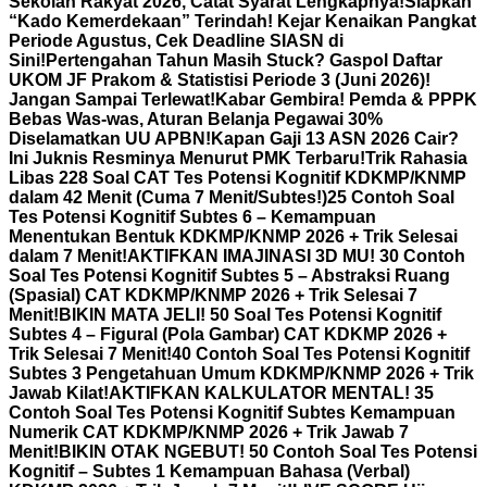
Sekolah Rakyat 2026, Catat Syarat Lengkapnya!
Siapkan
“Kado Kemerdekaan” Terindah! Kejar Kenaikan Pangkat
Periode Agustus, Cek Deadline SIASN di
Sini!
Pertengahan Tahun Masih Stuck? Gaspol Daftar
UKOM JF Prakom & Statistisi Periode 3 (Juni 2026)!
Jangan Sampai Terlewat!
Kabar Gembira! Pemda & PPPK
Bebas Was-was, Aturan Belanja Pegawai 30%
Diselamatkan UU APBN!
Kapan Gaji 13 ASN 2026 Cair?
Ini Juknis Resminya Menurut PMK Terbaru!
Trik Rahasia
Libas 228 Soal CAT Tes Potensi Kognitif KDKMP/KNMP
dalam 42 Menit (Cuma 7 Menit/Subtes!)
25 Contoh Soal
Tes Potensi Kognitif Subtes 6 – Kemampuan
Menentukan Bentuk KDKMP/KNMP 2026 + Trik Selesai
dalam 7 Menit!
AKTIFKAN IMAJINASI 3D MU! 30 Contoh
Soal Tes Potensi Kognitif Subtes 5 – Abstraksi Ruang
(Spasial) CAT KDKMP/KNMP 2026 + Trik Selesai 7
Menit!
BIKIN MATA JELI! 50 Soal Tes Potensi Kognitif
Subtes 4 – Figural (Pola Gambar) CAT KDKMP 2026 +
Trik Selesai 7 Menit!
40 Contoh Soal Tes Potensi Kognitif
Subtes 3 Pengetahuan Umum KDKMP/KNMP 2026 + Trik
Jawab Kilat!
AKTIFKAN KALKULATOR MENTAL! 35
Contoh Soal Tes Potensi Kognitif Subtes Kemampuan
Numerik CAT KDKMP/KNMP 2026 + Trik Jawab 7
Menit!
BIKIN OTAK NGEBUT! 50 Contoh Soal Tes Potensi
Kognitif – Subtes 1 Kemampuan Bahasa (Verbal)