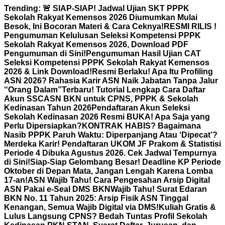
Skip
Trending:
🚨 SIAP-SIAP! Jadwal Ujian SKT PPPK
to
Sekolah Rakyat Kemensos 2026 Diumumkan Mulai
content
Besok, Ini Bocoran Materi & Cara Ceknya!
RESMI RILIS !
Pengumuman Kelulusan Seleksi Kompetensi PPPK
Sekolah Rakyat Kemensos 2026, Download PDF
Pengumuman di Sini!
Pengumuman Hasil Ujian CAT
Seleksi Kompetensi PPPK Sekolah Rakyat Kemensos
2026 & Link Download!
Resmi Berlaku! Apa Itu Profiling
ASN 2026? Rahasia Karir ASN Naik Jabatan Tanpa Jalur
“Orang Dalam”
Terbaru! Tutorial Lengkap Cara Daftar
Akun SSCASN BKN untuk CPNS, PPPK & Sekolah
Kedinasan Tahun 2026
Pendaftaran Akun Seleksi
Sekolah Kedinasan 2026 Resmi BUKA! Apa Saja yang
Perlu Dipersiapkan?
KONTRAK HABIS? Bagaimana
Nasib PPPK Paruh Waktu: Diperpanjang Atau ‘Dipecat’?
Merdeka Karir! Pendaftaran UKOM JF Prakom & Statistisi
Periode 4 Dibuka Agustus 2026. Cek Jadwal Tempurnya
di Sini!
Siap-Siap Gelombang Besar! Deadline KP Periode
Oktober di Depan Mata, Jangan Lengah Karena Lomba
17-an!
ASN Wajib Tahu! Cara Pengesahan Arsip Digital
ASN Pakai e-Seal DMS BKN
Wajib Tahu! Surat Edaran
BKN No. 11 Tahun 2025: Arsip Fisik ASN Tinggal
Kenangan, Semua Wajib Digital via DMS!
Kuliah Gratis &
Lulus Langsung CPNS? Bedah Tuntas Profil Sekolah