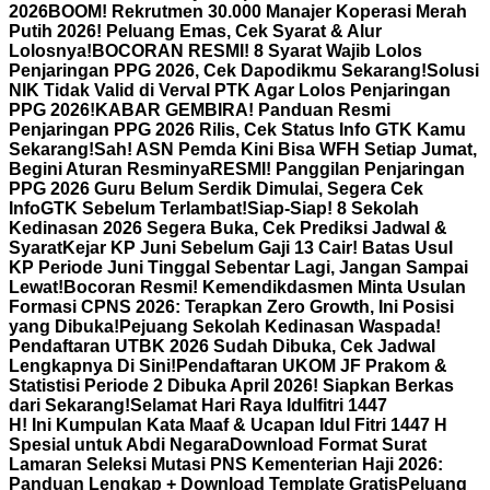
2026
BOOM! Rekrutmen 30.000 Manajer Koperasi Merah
Putih 2026! Peluang Emas, Cek Syarat & Alur
Lolosnya!
BOCORAN RESMI! 8 Syarat Wajib Lolos
Penjaringan PPG 2026, Cek Dapodikmu Sekarang!
Solusi
NIK Tidak Valid di Verval PTK Agar Lolos Penjaringan
PPG 2026!
KABAR GEMBIRA! Panduan Resmi
Penjaringan PPG 2026 Rilis, Cek Status Info GTK Kamu
Sekarang!
Sah! ASN Pemda Kini Bisa WFH Setiap Jumat,
Begini Aturan Resminya
RESMI! Panggilan Penjaringan
PPG 2026 Guru Belum Serdik Dimulai, Segera Cek
InfoGTK Sebelum Terlambat!
Siap-Siap! 8 Sekolah
Kedinasan 2026 Segera Buka, Cek Prediksi Jadwal &
Syarat
Kejar KP Juni Sebelum Gaji 13 Cair! Batas Usul
KP Periode Juni Tinggal Sebentar Lagi, Jangan Sampai
Lewat!
Bocoran Resmi! Kemendikdasmen Minta Usulan
Formasi CPNS 2026: Terapkan Zero Growth, Ini Posisi
yang Dibuka!
Pejuang Sekolah Kedinasan Waspada!
Pendaftaran UTBK 2026 Sudah Dibuka, Cek Jadwal
Lengkapnya Di Sini!
Pendaftaran UKOM JF Prakom &
Statistisi Periode 2 Dibuka April 2026! Siapkan Berkas
dari Sekarang!
Selamat Hari Raya Idulfitri 1447
H! Ini Kumpulan Kata Maaf & Ucapan Idul Fitri 1447 H
Spesial untuk Abdi Negara
Download Format Surat
Lamaran Seleksi Mutasi PNS Kementerian Haji 2026:
Panduan Lengkap + Download Template Gratis
Peluang