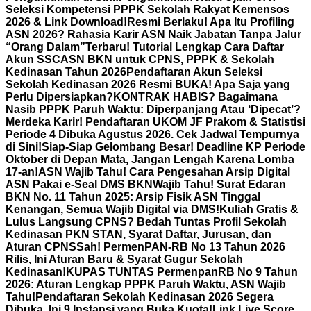
Seleksi Kompetensi PPPK Sekolah Rakyat Kemensos
2026 & Link Download!
Resmi Berlaku! Apa Itu Profiling
ASN 2026? Rahasia Karir ASN Naik Jabatan Tanpa Jalur
“Orang Dalam”
Terbaru! Tutorial Lengkap Cara Daftar
Akun SSCASN BKN untuk CPNS, PPPK & Sekolah
Kedinasan Tahun 2026
Pendaftaran Akun Seleksi
Sekolah Kedinasan 2026 Resmi BUKA! Apa Saja yang
Perlu Dipersiapkan?
KONTRAK HABIS? Bagaimana
Nasib PPPK Paruh Waktu: Diperpanjang Atau ‘Dipecat’?
Merdeka Karir! Pendaftaran UKOM JF Prakom & Statistisi
Periode 4 Dibuka Agustus 2026. Cek Jadwal Tempurnya
di Sini!
Siap-Siap Gelombang Besar! Deadline KP Periode
Oktober di Depan Mata, Jangan Lengah Karena Lomba
17-an!
ASN Wajib Tahu! Cara Pengesahan Arsip Digital
ASN Pakai e-Seal DMS BKN
Wajib Tahu! Surat Edaran
BKN No. 11 Tahun 2025: Arsip Fisik ASN Tinggal
Kenangan, Semua Wajib Digital via DMS!
Kuliah Gratis &
Lulus Langsung CPNS? Bedah Tuntas Profil Sekolah
Kedinasan PKN STAN, Syarat Daftar, Jurusan, dan
Aturan CPNS
Sah! PermenPAN-RB No 13 Tahun 2026
Rilis, Ini Aturan Baru & Syarat Gugur Sekolah
Kedinasan!
KUPAS TUNTAS PermenpanRB No 9 Tahun
2026: Aturan Lengkap PPPK Paruh Waktu, ASN Wajib
Tahu!
Pendaftaran Sekolah Kedinasan 2026 Segera
Dibuka, Ini 9 Instansi yang Buka Kuota!
Link Live Score