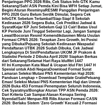
Penjaringan PPG 2026 Rilis, Cek Status Info GTK Kamu
Sekarang!
Sah! ASN Pemda Kini Bisa WFH Setiap Jumat,
Begini Aturan Resminya
RESMI! Panggilan Penjaringan
PPG 2026 Guru Belum Serdik Dimulai, Segera Cek
InfoGTK Sebelum Terlambat!
Siap-Siap! 8 Sekolah
Kedinasan 2026 Segera Buka, Cek Prediksi Jadwal &
Syarat
Kejar KP Juni Sebelum Gaji 13 Cair! Batas Usul
KP Periode Juni Tinggal Sebentar Lagi, Jangan Sampai
Lewat!
Bocoran Resmi! Kemendikdasmen Minta Usulan
Formasi CPNS 2026: Terapkan Zero Growth, Ini Posisi
yang Dibuka!
Pejuang Sekolah Kedinasan Waspada!
Pendaftaran UTBK 2026 Sudah Dibuka, Cek Jadwal
Lengkapnya Di Sini!
Pendaftaran UKOM JF Prakom &
Statistisi Periode 2 Dibuka April 2026! Siapkan Berkas
dari Sekarang!
Selamat Hari Raya Idulfitri 1447
H! Ini Kumpulan Kata Maaf & Ucapan Idul Fitri 1447 H
Spesial untuk Abdi Negara
Download Format Surat
Lamaran Seleksi Mutasi PNS Kementerian Haji 2026:
Panduan Lengkap + Download Template Gratis
Peluang
Emas! Seleksi Mutasi PNS Kementerian Haji dan Umrah
2026 Buka 453 Formasi Penempatan Seluruh Indonesia,
Cek Syaratnya!
Bongkar Aturan TPP ASN Pemda 2026:
Dari Kriteria Cair Sampai Alasan Kenapa Sering
Nyendat!
Sah! Menpan-RB Rilis Aturan Formasi CASN
2026: Berlaku Sistem ‘Zero Growth’ Kecuali 2 Formasi