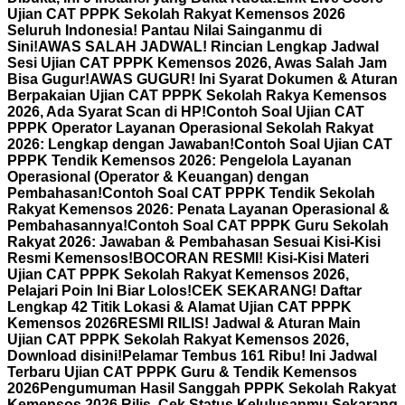
Ujian CAT PPPK Sekolah Rakyat Kemensos 2026
Seluruh Indonesia! Pantau Nilai Sainganmu di
Sini!
AWAS SALAH JADWAL! Rincian Lengkap Jadwal
Sesi Ujian CAT PPPK Kemensos 2026, Awas Salah Jam
Bisa Gugur!
AWAS GUGUR! Ini Syarat Dokumen & Aturan
Berpakaian Ujian CAT PPPK Sekolah Rakya Kemensos
2026, Ada Syarat Scan di HP!
Contoh Soal Ujian CAT
PPPK Operator Layanan Operasional Sekolah Rakyat
2026: Lengkap dengan Jawaban!
Contoh Soal Ujian CAT
PPPK Tendik Kemensos 2026: Pengelola Layanan
Operasional (Operator & Keuangan) dengan
Pembahasan!
Contoh Soal CAT PPPK Tendik Sekolah
Rakyat Kemensos 2026: Penata Layanan Operasional &
Pembahasannya!
Contoh Soal CAT PPPK Guru Sekolah
Rakyat 2026: Jawaban & Pembahasan Sesuai Kisi-Kisi
Resmi Kemensos!
BOCORAN RESMI! Kisi-Kisi Materi
Ujian CAT PPPK Sekolah Rakyat Kemensos 2026,
Pelajari Poin Ini Biar Lolos!
CEK SEKARANG! Daftar
Lengkap 42 Titik Lokasi & Alamat Ujian CAT PPPK
Kemensos 2026
RESMI RILIS! Jadwal & Aturan Main
Ujian CAT PPPK Sekolah Rakyat Kemensos 2026,
Download disini!
Pelamar Tembus 161 Ribu! Ini Jadwal
Terbaru Ujian CAT PPPK Guru & Tendik Kemensos
2026
Pengumuman Hasil Sanggah PPPK Sekolah Rakyat
Kemensos 2026 Rilis, Cek Status Kelulusanmu Sekarang