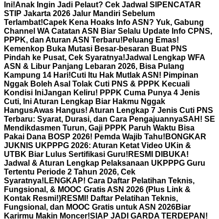
Ini!
Anak Ingin Jadi Pelaut? Cek Jadwal SIPENCATAR
STIP Jakarta 2026 Jalur Mandiri Sebelum
Terlambat!
Capek Kena Hoaks Info ASN? Yuk, Gabung
Channel WA Catatan ASN Biar Selalu Update Info CPNS,
PPPK, dan Aturan ASN Terbaru!
Peluang Emas!
Kemenkop Buka Mutasi Besar-besaran Buat PNS
Pindah ke Pusat, Cek Syaratnya!
Jadwal Lengkap WFA
ASN & Libur Panjang Lebaran 2026, Bisa Pulang
Kampung 14 Hari!
Cuti Itu Hak Mutlak ASN! Pimpinan
Nggak Boleh Asal Tolak Cuti PNS & PPPK Kecuali
Kondisi Ini
Jangan Keliru! PPPK Cuma Punya 4 Jenis
Cuti, Ini Aturan Lengkap Biar Hakmu Nggak
Hangus
Awas Hangus! Aturan Lengkap 7 Jenis Cuti PNS
Terbaru: Syarat, Durasi, dan Cara Pengajuannya
SAH! SE
Mendikdasmen Turun, Gaji PPPK Paruh Waktu Bisa
Pakai Dana BOSP 2026! Pemda Wajib Tahu!
BONGKAR
JUKNIS UKPPPG 2026: Aturan Ketat Video UKin &
UTBK Biar Lulus Sertifikasi Guru!
RESMI DIBUKA!
Jadwal & Aturan Lengkap Pelaksanaan UKPPPG Guru
Tertentu Periode 2 Tahun 2026, Cek
Syaratnya!
LENGKAP! Cara Daftar Pelatihan Teknis,
Fungsional, & MOOC Gratis ASN 2026 (Plus Link &
Kontak Resmi!)
RESMI! Daftar Pelatihan Teknis,
Fungsional, dan MOOC Gratis untuk ASN 2026Biar
Karirmu Makin Moncer!
SIAP JADI GARDA TERDEPAN!