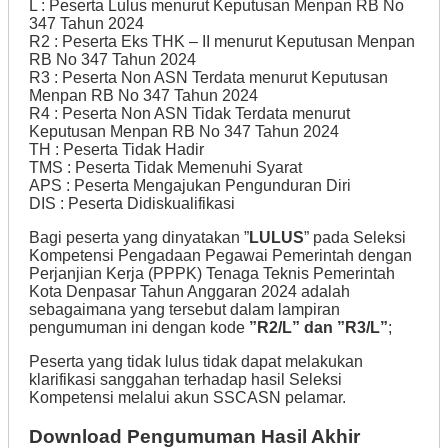
L : Peserta Lulus menurut Keputusan Menpan RB No
347 Tahun 2024
R2 : Peserta Eks THK – II menurut Keputusan Menpan
RB No 347 Tahun 2024
R3 : Peserta Non ASN Terdata menurut Keputusan
Menpan RB No 347 Tahun 2024
R4 : Peserta Non ASN Tidak Terdata menurut
Keputusan Menpan RB No 347 Tahun 2024
TH : Peserta Tidak Hadir
TMS : Peserta Tidak Memenuhi Syarat
APS : Peserta Mengajukan Pengunduran Diri
DIS : Peserta Didiskualifikasi
Bagi peserta yang dinyatakan ”
LULUS
” pada Seleksi
Kompetensi Pengadaan Pegawai Pemerintah dengan
Perjanjian Kerja (PPPK) Tenaga Teknis Pemerintah
Kota Denpasar Tahun Anggaran 2024 adalah
sebagaimana yang tersebut dalam lampiran
pengumuman ini dengan kode
”R2/L” dan ”R3/L”
;
Peserta yang tidak lulus tidak dapat melakukan
klarifikasi sanggahan terhadap hasil Seleksi
Kompetensi melalui akun SSCASN pelamar.
Download Pengumuman Hasil Akhir