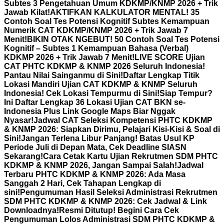
Subtes 3 Pengetahuan Umum KDKMP/KNMP 2026 + Trik
Jawab Kilat!
AKTIFKAN KALKULATOR MENTAL! 35
Contoh Soal Tes Potensi Kognitif Subtes Kemampuan
Numerik CAT KDKMP/KNMP 2026 + Trik Jawab 7
Menit!
BIKIN OTAK NGEBUT! 50 Contoh Soal Tes Potensi
Kognitif – Subtes 1 Kemampuan Bahasa (Verbal)
KDKMP 2026 + Trik Jawab 7 Menit!
LIVE SCORE Ujian
CAT PHTC KDKMP & KNMP 2026 Seluruh Indonesia!
Pantau Nilai Sainganmu di Sini!
Daftar Lengkap Titik
Lokasi Mandiri Ujian CAT KDKMP & KNMP Seluruh
Indonesia! Cek Lokasi Tempurmu di Sini!
Siap Tempur?
Ini Daftar Lengkap 36 Lokasi Ujian CAT BKN se-
Indonesia Plus Link Google Maps Biar Nggak
Nyasar!
Jadwal CAT Seleksi Kompetensi PHTC KDKMP
& KNMP 2026: Siapkan Dirimu, Pelajari Kisi-Kisi & Soal di
Sini!
Jangan Terlena Libur Panjang! Batas Usul KP
Periode Juli di Depan Mata, Cek Deadline SIASN
Sekarang!
Cara Cetak Kartu Ujian Rekrutmen SDM PHTC
KDKMP & KNMP 2026, Jangan Sampai Salah!
Jadwal
Terbaru PHTC KDKMP & KNMP 2026: Ada Masa
Sanggah 2 Hari, Cek Tahapan Lengkap di
sini!
Pengumuman Hasil Seleksi Administrasi Rekrutmen
SDM PHTC KDKMP & KNMP 2026: Cek Jadwal & Link
Downloadnya!
Resmi Ditutup! Begini Cara Cek
Pengumuman Lolos Administrasi SDM PHTC KDKMP &