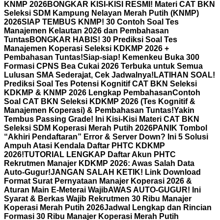
KNMP 2026
BONGKAR KISI-KISI RESMI! Materi CAT BKN
Seleksi SDM Kampung Nelayan Merah Putih (KNMP)
2026
SIAP TEMBUS KNMP! 30 Contoh Soal Tes
Manajemen Kelautan 2026 dan Pembahasan
Tuntas
BONGKAR HABIS! 30 Prediksi Soal Tes
Manajemen Koperasi Seleksi KDKMP 2026 +
Pembahasan Tuntas!
Siap-siap! Kemenkeu Buka 300
Formasi CPNS Bea Cukai 2026 Terbuka untuk Semua
Lulusan SMA Sederajat, Cek Jadwalnya!
LATIHAN SOAL!
Prediksi Soal Tes Potensi Kognitif CAT BKN Seleksi
KDKMP & KNMP 2026 Lengkap Pembahasan
Contoh
Soal CAT BKN Seleksi KDKMP 2026 (Tes Kognitif &
Manajemen Koperasi) & Pembahasan Tuntas!
Yakin
Tembus Passing Grade! Ini Kisi-Kisi Materi CAT BKN
Seleksi SDM Koperasi Merah Putih 2026
PANIK Tombol
“Akhiri Pendaftaran” Error & Server Down? Ini 5 Solusi
Ampuh Atasi Kendala Daftar PHTC KDKMP
2026!
TUTORIAL LENGKAP Daftar Akun PHTC
Rekrutmen Manajer KDKMP 2026: Awas Salah Data
Auto-Gugur!
JANGAN SALAH KETIK! Link Download
Format Surat Pernyataan Manajer Koperasi 2026 &
Aturan Main E-Meterai Wajib
AWAS AUTO-GUGUR! Ini
Syarat & Berkas Wajib Rekrutmen 30 Ribu Manajer
Koperasi Merah Putih 2026
Jadwal Lengkap dan Rincian
Formasi 30 Ribu Manajer Koperasi Merah Putih