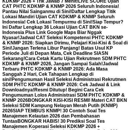
KDKMP 2026 + Trik Jawab 7 Menit!
LIVE SCORE Ujian
CAT PHTC KDKMP & KNMP 2026 Seluruh Indonesia!
Pantau Nilai Sainganmu di Sini!
Daftar Lengkap Titik
Lokasi Mandiri Ujian CAT KDKMP & KNMP Seluruh
Indonesia! Cek Lokasi Tempurmu di Sini!
Siap Tempur?
Ini Daftar Lengkap 36 Lokasi Ujian CAT BKN se-
Indonesia Plus Link Google Maps Biar Nggak
Nyasar!
Jadwal CAT Seleksi Kompetensi PHTC KDKMP
& KNMP 2026: Siapkan Dirimu, Pelajari Kisi-Kisi & Soal di
Sini!
Jangan Terlena Libur Panjang! Batas Usul KP
Periode Juli di Depan Mata, Cek Deadline SIASN
Sekarang!
Cara Cetak Kartu Ujian Rekrutmen SDM PHTC
KDKMP & KNMP 2026, Jangan Sampai Salah!
Jadwal
Terbaru PHTC KDKMP & KNMP 2026: Ada Masa
Sanggah 2 Hari, Cek Tahapan Lengkap di
sini!
Pengumuman Hasil Seleksi Administrasi Rekrutmen
SDM PHTC KDKMP & KNMP 2026: Cek Jadwal & Link
Downloadnya!
Resmi Ditutup! Begini Cara Cek
Pengumuman Lolos Administrasi SDM PHTC KDKMP &
KNMP 2026
BONGKAR KISI-KISI RESMI! Materi CAT BKN
Seleksi SDM Kampung Nelayan Merah Putih (KNMP)
2026
SIAP TEMBUS KNMP! 30 Contoh Soal Tes
Manajemen Kelautan 2026 dan Pembahasan
Tuntas
BONGKAR HABIS! 30 Prediksi Soal Tes
Manajemen Koperasi Seleksi KDKMP 2026 +