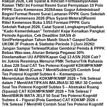
Rakyat 2026, Cek Syarat & Rincian Formasinya!
Awas
Rawan TMS! Ini Format Resmi Surat Pernyataan 10 Poin
PPPK Guru Kemensos 2026
Awas Gugur Administrasi!
Begini Format Resmi Surat Lamaran PPPK Guru Sekolah
Rakyat Kemensos 2026 (Plus Syarat Meterai!)
Resmi
Rilis! Kemensos Buka 3.053 Formasi PPPK Guru
Sekolah Rakyat 2026, Catat Syarat Lengkapnya!
Siapkan
“Kado Kemerdekaan” Terindah! Kejar Kenaikan Pangkat
Periode Agustus, Cek Deadline SIASN di
Sini!
Pertengahan Tahun Masih Stuck? Gaspol Daftar
UKOM JF Prakom & Statistisi Periode 3 (Juni 2026)!
Jangan Sampai Terlewat!
Kabar Gembira! Pemda & PPPK
Bebas Was-was, Aturan Belanja Pegawai 30%
Diselamatkan UU APBN!
Kapan Gaji 13 ASN 2026 Cair?
Ini Juknis Resminya Menurut PMK Terbaru!
Trik Rahasia
Libas 228 Soal CAT Tes Potensi Kognitif KDKMP/KNMP
dalam 42 Menit (Cuma 7 Menit/Subtes!)
25 Contoh Soal
Tes Potensi Kognitif Subtes 6 – Kemampuan
Menentukan Bentuk KDKMP/KNMP 2026 + Trik Selesai
dalam 7 Menit!
AKTIFKAN IMAJINASI 3D MU! 30 Contoh
Soal Tes Potensi Kognitif Subtes 5 – Abstraksi Ruang
(Spasial) CAT KDKMP/KNMP 2026 + Trik Selesai 7
Menit!
BIKIN MATA JELI! 50 Soal Tes Potensi Kognitif
Subtes 4 – Figural (Pola Gambar) CAT KDKMP 2026 +
Trik Selesai 7 Menit!
40 Contoh Soal Tes Potensi Kognitif