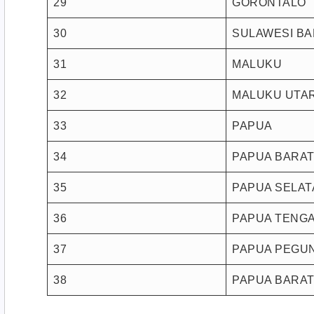
29
GORONTALO
30
SULAWESI BA
31
MALUKU
32
MALUKU UTA
33
PAPUA
34
PAPUA BARA
35
PAPUA SELAT
36
PAPUA TENG
37
PAPUA PEGU
38
PAPUA BARAT