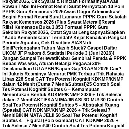
Rakyat 2026, Cek Syarat & Rincian Formasinya!
Awas
Rawan TMS! Ini Format Resmi Surat Pernyataan 10 Poin
PPPK Guru Kemensos 2026
Awas Gugur Administrasi!
Begini Format Resmi Surat Lamaran PPPK Guru Sekolah
Rakyat Kemensos 2026 (Plus Syarat Meterai!)
Resmi
Rilis! Kemensos Buka 3.053 Formasi PPPK Guru
Sekolah Rakyat 2026, Catat Syarat Lengkapnya!
Siapkan
“Kado Kemerdekaan” Terindah! Kejar Kenaikan Pangkat
Periode Agustus, Cek Deadline SIASN di
Sini!
Pertengahan Tahun Masih Stuck? Gaspol Daftar
UKOM JF Prakom & Statistisi Periode 3 (Juni 2026)!
Jangan Sampai Terlewat!
Kabar Gembira! Pemda & PPPK
Bebas Was-was, Aturan Belanja Pegawai 30%
Diselamatkan UU APBN!
Kapan Gaji 13 ASN 2026 Cair?
Ini Juknis Resminya Menurut PMK Terbaru!
Trik Rahasia
Libas 228 Soal CAT Tes Potensi Kognitif KDKMP/KNMP
dalam 42 Menit (Cuma 7 Menit/Subtes!)
25 Contoh Soal
Tes Potensi Kognitif Subtes 6 – Kemampuan
Menentukan Bentuk KDKMP/KNMP 2026 + Trik Selesai
dalam 7 Menit!
AKTIFKAN IMAJINASI 3D MU! 30 Contoh
Soal Tes Potensi Kognitif Subtes 5 – Abstraksi Ruang
(Spasial) CAT KDKMP/KNMP 2026 + Trik Selesai 7
Menit!
BIKIN MATA JELI! 50 Soal Tes Potensi Kognitif
Subtes 4 – Figural (Pola Gambar) CAT KDKMP 2026 +
Trik Selesai 7 Menit!
40 Contoh Soal Tes Potensi Kognitif