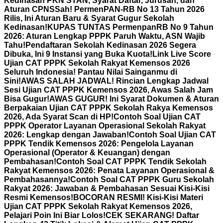
Kedinasan PKN STAN, Syarat Daftar, Jurusan, dan
Aturan CPNS
Sah! PermenPAN-RB No 13 Tahun 2026
Rilis, Ini Aturan Baru & Syarat Gugur Sekolah
Kedinasan!
KUPAS TUNTAS PermenpanRB No 9 Tahun
2026: Aturan Lengkap PPPK Paruh Waktu, ASN Wajib
Tahu!
Pendaftaran Sekolah Kedinasan 2026 Segera
Dibuka, Ini 9 Instansi yang Buka Kuota!
Link Live Score
Ujian CAT PPPK Sekolah Rakyat Kemensos 2026
Seluruh Indonesia! Pantau Nilai Sainganmu di
Sini!
AWAS SALAH JADWAL! Rincian Lengkap Jadwal
Sesi Ujian CAT PPPK Kemensos 2026, Awas Salah Jam
Bisa Gugur!
AWAS GUGUR! Ini Syarat Dokumen & Aturan
Berpakaian Ujian CAT PPPK Sekolah Rakya Kemensos
2026, Ada Syarat Scan di HP!
Contoh Soal Ujian CAT
PPPK Operator Layanan Operasional Sekolah Rakyat
2026: Lengkap dengan Jawaban!
Contoh Soal Ujian CAT
PPPK Tendik Kemensos 2026: Pengelola Layanan
Operasional (Operator & Keuangan) dengan
Pembahasan!
Contoh Soal CAT PPPK Tendik Sekolah
Rakyat Kemensos 2026: Penata Layanan Operasional &
Pembahasannya!
Contoh Soal CAT PPPK Guru Sekolah
Rakyat 2026: Jawaban & Pembahasan Sesuai Kisi-Kisi
Resmi Kemensos!
BOCORAN RESMI! Kisi-Kisi Materi
Ujian CAT PPPK Sekolah Rakyat Kemensos 2026,
Pelajari Poin Ini Biar Lolos!
CEK SEKARANG! Daftar