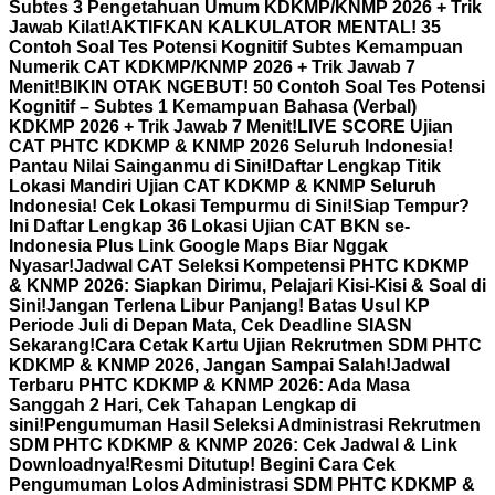
Subtes 3 Pengetahuan Umum KDKMP/KNMP 2026 + Trik
Jawab Kilat!
AKTIFKAN KALKULATOR MENTAL! 35
Contoh Soal Tes Potensi Kognitif Subtes Kemampuan
Numerik CAT KDKMP/KNMP 2026 + Trik Jawab 7
Menit!
BIKIN OTAK NGEBUT! 50 Contoh Soal Tes Potensi
Kognitif – Subtes 1 Kemampuan Bahasa (Verbal)
KDKMP 2026 + Trik Jawab 7 Menit!
LIVE SCORE Ujian
CAT PHTC KDKMP & KNMP 2026 Seluruh Indonesia!
Pantau Nilai Sainganmu di Sini!
Daftar Lengkap Titik
Lokasi Mandiri Ujian CAT KDKMP & KNMP Seluruh
Indonesia! Cek Lokasi Tempurmu di Sini!
Siap Tempur?
Ini Daftar Lengkap 36 Lokasi Ujian CAT BKN se-
Indonesia Plus Link Google Maps Biar Nggak
Nyasar!
Jadwal CAT Seleksi Kompetensi PHTC KDKMP
& KNMP 2026: Siapkan Dirimu, Pelajari Kisi-Kisi & Soal di
Sini!
Jangan Terlena Libur Panjang! Batas Usul KP
Periode Juli di Depan Mata, Cek Deadline SIASN
Sekarang!
Cara Cetak Kartu Ujian Rekrutmen SDM PHTC
KDKMP & KNMP 2026, Jangan Sampai Salah!
Jadwal
Terbaru PHTC KDKMP & KNMP 2026: Ada Masa
Sanggah 2 Hari, Cek Tahapan Lengkap di
sini!
Pengumuman Hasil Seleksi Administrasi Rekrutmen
SDM PHTC KDKMP & KNMP 2026: Cek Jadwal & Link
Downloadnya!
Resmi Ditutup! Begini Cara Cek
Pengumuman Lolos Administrasi SDM PHTC KDKMP &