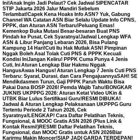
Ini!
Anak Ingin Jadi Pelaut? Cek Jadwal SIPENCATAR
STIP Jakarta 2026 Jalur Mandiri Sebelum
Terlambat!
Capek Kena Hoaks Info ASN? Yuk, Gabung
Channel WA Catatan ASN Biar Selalu Update Info CPNS,
PPPK, dan Aturan ASN Terbaru!
Peluang Emas!
Kemenkop Buka Mutasi Besar-besaran Buat PNS
Pindah ke Pusat, Cek Syaratnya!
Jadwal Lengkap WFA
ASN & Libur Panjang Lebaran 2026, Bisa Pulang
Kampung 14 Hari!
Cuti Itu Hak Mutlak ASN! Pimpinan
Nggak Boleh Asal Tolak Cuti PNS & PPPK Kecuali
Kondisi Ini
Jangan Keliru! PPPK Cuma Punya 4 Jenis
Cuti, Ini Aturan Lengkap Biar Hakmu Nggak
Hangus
Awas Hangus! Aturan Lengkap 7 Jenis Cuti PNS
Terbaru: Syarat, Durasi, dan Cara Pengajuannya
SAH! SE
Mendikdasmen Turun, Gaji PPPK Paruh Waktu Bisa
Pakai Dana BOSP 2026! Pemda Wajib Tahu!
BONGKAR
JUKNIS UKPPPG 2026: Aturan Ketat Video UKin &
UTBK Biar Lulus Sertifikasi Guru!
RESMI DIBUKA!
Jadwal & Aturan Lengkap Pelaksanaan UKPPPG Guru
Tertentu Periode 2 Tahun 2026, Cek
Syaratnya!
LENGKAP! Cara Daftar Pelatihan Teknis,
Fungsional, & MOOC Gratis ASN 2026 (Plus Link &
Kontak Resmi!)
RESMI! Daftar Pelatihan Teknis,
Fungsional, dan MOOC Gratis untuk ASN 2026Biar
Karirmu Makin Moncer!
SIAP JADI GARDA TERDEPAN!