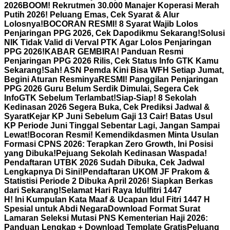
2026
BOOM! Rekrutmen 30.000 Manajer Koperasi Merah
Putih 2026! Peluang Emas, Cek Syarat & Alur
Lolosnya!
BOCORAN RESMI! 8 Syarat Wajib Lolos
Penjaringan PPG 2026, Cek Dapodikmu Sekarang!
Solusi
NIK Tidak Valid di Verval PTK Agar Lolos Penjaringan
PPG 2026!
KABAR GEMBIRA! Panduan Resmi
Penjaringan PPG 2026 Rilis, Cek Status Info GTK Kamu
Sekarang!
Sah! ASN Pemda Kini Bisa WFH Setiap Jumat,
Begini Aturan Resminya
RESMI! Panggilan Penjaringan
PPG 2026 Guru Belum Serdik Dimulai, Segera Cek
InfoGTK Sebelum Terlambat!
Siap-Siap! 8 Sekolah
Kedinasan 2026 Segera Buka, Cek Prediksi Jadwal &
Syarat
Kejar KP Juni Sebelum Gaji 13 Cair! Batas Usul
KP Periode Juni Tinggal Sebentar Lagi, Jangan Sampai
Lewat!
Bocoran Resmi! Kemendikdasmen Minta Usulan
Formasi CPNS 2026: Terapkan Zero Growth, Ini Posisi
yang Dibuka!
Pejuang Sekolah Kedinasan Waspada!
Pendaftaran UTBK 2026 Sudah Dibuka, Cek Jadwal
Lengkapnya Di Sini!
Pendaftaran UKOM JF Prakom &
Statistisi Periode 2 Dibuka April 2026! Siapkan Berkas
dari Sekarang!
Selamat Hari Raya Idulfitri 1447
H! Ini Kumpulan Kata Maaf & Ucapan Idul Fitri 1447 H
Spesial untuk Abdi Negara
Download Format Surat
Lamaran Seleksi Mutasi PNS Kementerian Haji 2026:
Panduan Lengkap + Download Template Gratis
Peluang