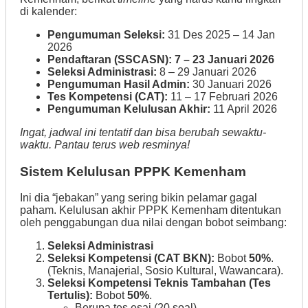
di kalender:
Pengumuman Seleksi:
31 Des 2025 – 14 Jan
2026
Pendaftaran (SSCASN):
7 – 23 Januari 2026
Seleksi Administrasi:
8 – 29 Januari 2026
Pengumuman Hasil Admin:
30 Januari 2026
Tes Kompetensi (CAT):
11 – 17 Februari 2026
Pengumuman Kelulusan Akhir:
11 April 2026
Ingat, jadwal ini tentatif dan bisa berubah sewaktu-
waktu. Pantau terus web resminya!
Sistem Kelulusan PPPK Kemenham
Ini dia “jebakan” yang sering bikin pelamar gagal
paham. Kelulusan akhir PPPK Kemenham ditentukan
oleh penggabungan dua nilai dengan bobot seimbang:
Seleksi Administrasi
Seleksi Kompetensi (CAT BKN):
Bobot
50%
.
(Teknis, Manajerial, Sosio Kultural, Wawancara).
Seleksi Kompetensi Teknis Tambahan (Tes
Tertulis):
Bobot
50%
.
Berupa tes esai (20 soal).