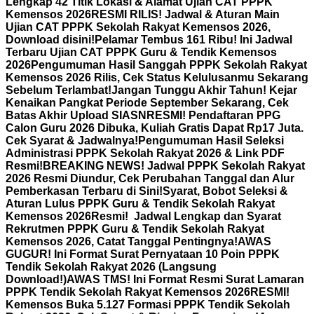
Lengkap 42 Titik Lokasi & Alamat Ujian CAT PPPK
Kemensos 2026
RESMI RILIS! Jadwal & Aturan Main
Ujian CAT PPPK Sekolah Rakyat Kemensos 2026,
Download disini!
Pelamar Tembus 161 Ribu! Ini Jadwal
Terbaru Ujian CAT PPPK Guru & Tendik Kemensos
2026
Pengumuman Hasil Sanggah PPPK Sekolah Rakyat
Kemensos 2026 Rilis, Cek Status Kelulusanmu Sekarang
Sebelum Terlambat!
Jangan Tunggu Akhir Tahun! Kejar
Kenaikan Pangkat Periode September Sekarang, Cek
Batas Akhir Upload SIASN
RESMI! Pendaftaran PPG
Calon Guru 2026 Dibuka, Kuliah Gratis Dapat Rp17 Juta.
Cek Syarat & Jadwalnya!
Pengumuman Hasil Seleksi
Administrasi PPPK Sekolah Rakyat 2026 & Link PDF
Resmi!
BREAKING NEWS! Jadwal PPPK Sekolah Rakyat
2026 Resmi Diundur, Cek Perubahan Tanggal dan Alur
Pemberkasan Terbaru di Sini!
Syarat, Bobot Seleksi &
Aturan Lulus PPPK Guru & Tendik Sekolah Rakyat
Kemensos 2026
Resmi! Jadwal Lengkap dan Syarat
Rekrutmen PPPK Guru & Tendik Sekolah Rakyat
Kemensos 2026, Catat Tanggal Pentingnya!
AWAS
GUGUR! Ini Format Surat Pernyataan 10 Poin PPPK
Tendik Sekolah Rakyat 2026 (Langsung
Download!)
AWAS TMS! Ini Format Resmi Surat Lamaran
PPPK Tendik Sekolah Rakyat Kemensos 2026
RESMI!
Kemensos Buka 5.127 Formasi PPPK Tendik Sekolah