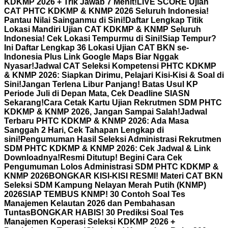
KDKMP 2026 + Trik Jawab 7 Menit!
LIVE SCORE Ujian
CAT PHTC KDKMP & KNMP 2026 Seluruh Indonesia!
Pantau Nilai Sainganmu di Sini!
Daftar Lengkap Titik
Lokasi Mandiri Ujian CAT KDKMP & KNMP Seluruh
Indonesia! Cek Lokasi Tempurmu di Sini!
Siap Tempur?
Ini Daftar Lengkap 36 Lokasi Ujian CAT BKN se-
Indonesia Plus Link Google Maps Biar Nggak
Nyasar!
Jadwal CAT Seleksi Kompetensi PHTC KDKMP
& KNMP 2026: Siapkan Dirimu, Pelajari Kisi-Kisi & Soal di
Sini!
Jangan Terlena Libur Panjang! Batas Usul KP
Periode Juli di Depan Mata, Cek Deadline SIASN
Sekarang!
Cara Cetak Kartu Ujian Rekrutmen SDM PHTC
KDKMP & KNMP 2026, Jangan Sampai Salah!
Jadwal
Terbaru PHTC KDKMP & KNMP 2026: Ada Masa
Sanggah 2 Hari, Cek Tahapan Lengkap di
sini!
Pengumuman Hasil Seleksi Administrasi Rekrutmen
SDM PHTC KDKMP & KNMP 2026: Cek Jadwal & Link
Downloadnya!
Resmi Ditutup! Begini Cara Cek
Pengumuman Lolos Administrasi SDM PHTC KDKMP &
KNMP 2026
BONGKAR KISI-KISI RESMI! Materi CAT BKN
Seleksi SDM Kampung Nelayan Merah Putih (KNMP)
2026
SIAP TEMBUS KNMP! 30 Contoh Soal Tes
Manajemen Kelautan 2026 dan Pembahasan
Tuntas
BONGKAR HABIS! 30 Prediksi Soal Tes
Manajemen Koperasi Seleksi KDKMP 2026 +