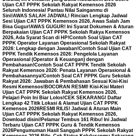
Ujian CAT PPPK Sekolah Rakyat Kemensos 2026
Seluruh Indonesia! Pantau Nilai Sainganmu di
Sini!
AWAS SALAH JADWAL! Rincian Lengkap Jadwal
Sesi Ujian CAT PPPK Kemensos 2026, Awas Salah Jam
Bisa Gugur!
AWAS GUGUR! Ini Syarat Dokumen & Aturan
Berpakaian Ujian CAT PPPK Sekolah Rakya Kemensos
2026, Ada Syarat Scan di HP!
Contoh Soal Ujian CAT
PPPK Operator Layanan Operasional Sekolah Rakyat
2026: Lengkap dengan Jawaban!
Contoh Soal Ujian CAT
PPPK Tendik Kemensos 2026: Pengelola Layanan
Operasional (Operator & Keuangan) dengan
Pembahasan!
Contoh Soal CAT PPPK Tendik Sekolah
Rakyat Kemensos 2026: Penata Layanan Operasional &
Pembahasannya!
Contoh Soal CAT PPPK Guru Sekolah
Rakyat 2026: Jawaban & Pembahasan Sesuai Kisi-Kisi
Resmi Kemensos!
BOCORAN RESMI! Kisi-Kisi Materi
Ujian CAT PPPK Sekolah Rakyat Kemensos 2026,
Pelajari Poin Ini Biar Lolos!
CEK SEKARANG! Daftar
Lengkap 42 Titik Lokasi & Alamat Ujian CAT PPPK
Kemensos 2026
RESMI RILIS! Jadwal & Aturan Main
Ujian CAT PPPK Sekolah Rakyat Kemensos 2026,
Download disini!
Pelamar Tembus 161 Ribu! Ini Jadwal
Terbaru Ujian CAT PPPK Guru & Tendik Kemensos
2026
Pengumuman Hasil Sanggah PPPK Sekolah Rakyat
Kemensos 2026 Rilis, Cek Status Kelulusanmu Sekarang