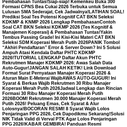
Pembahasan Tuntas!
Siap-siap! Kemenkeu Buka 300
Formasi CPNS Bea Cukai 2026 Terbuka untuk Semua
Lulusan SMA Sederajat, Cek Jadwalnya!
LATIHAN SOAL!
Prediksi Soal Tes Potensi Kognitif CAT BKN Seleksi
KDKMP & KNMP 2026 Lengkap Pembahasan
Contoh
Soal CAT BKN Seleksi KDKMP 2026 (Tes Kognitif &
Manajemen Koperasi) & Pembahasan Tuntas!
Yakin
Tembus Passing Grade! Ini Kisi-Kisi Materi CAT BKN
Seleksi SDM Koperasi Merah Putih 2026
PANIK Tombol
“Akhiri Pendaftaran” Error & Server Down? Ini 5 Solusi
Ampuh Atasi Kendala Daftar PHTC KDKMP
2026!
TUTORIAL LENGKAP Daftar Akun PHTC
Rekrutmen Manajer KDKMP 2026: Awas Salah Data
Auto-Gugur!
JANGAN SALAH KETIK! Link Download
Format Surat Pernyataan Manajer Koperasi 2026 &
Aturan Main E-Meterai Wajib
AWAS AUTO-GUGUR! Ini
Syarat & Berkas Wajib Rekrutmen 30 Ribu Manajer
Koperasi Merah Putih 2026
Jadwal Lengkap dan Rincian
Formasi 30 Ribu Manajer Koperasi Merah Putih
2026
BOOM! Rekrutmen 30.000 Manajer Koperasi Merah
Putih 2026! Peluang Emas, Cek Syarat & Alur
Lolosnya!
BOCORAN RESMI! 8 Syarat Wajib Lolos
Penjaringan PPG 2026, Cek Dapodikmu Sekarang!
Solusi
NIK Tidak Valid di Verval PTK Agar Lolos Penjaringan
PPG 2026!
KABAR GEMBIRA! Panduan Resmi