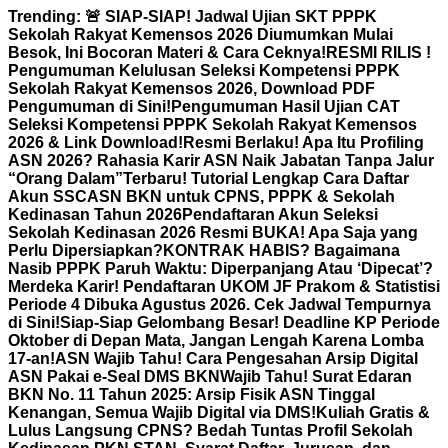
Skip
Trending:
🚨 SIAP-SIAP! Jadwal Ujian SKT PPPK
to
Sekolah Rakyat Kemensos 2026 Diumumkan Mulai
content
Besok, Ini Bocoran Materi & Cara Ceknya!
RESMI RILIS !
Pengumuman Kelulusan Seleksi Kompetensi PPPK
Sekolah Rakyat Kemensos 2026, Download PDF
Pengumuman di Sini!
Pengumuman Hasil Ujian CAT
Seleksi Kompetensi PPPK Sekolah Rakyat Kemensos
2026 & Link Download!
Resmi Berlaku! Apa Itu Profiling
ASN 2026? Rahasia Karir ASN Naik Jabatan Tanpa Jalur
“Orang Dalam”
Terbaru! Tutorial Lengkap Cara Daftar
Akun SSCASN BKN untuk CPNS, PPPK & Sekolah
Kedinasan Tahun 2026
Pendaftaran Akun Seleksi
Sekolah Kedinasan 2026 Resmi BUKA! Apa Saja yang
Perlu Dipersiapkan?
KONTRAK HABIS? Bagaimana
Nasib PPPK Paruh Waktu: Diperpanjang Atau ‘Dipecat’?
Merdeka Karir! Pendaftaran UKOM JF Prakom & Statistisi
Periode 4 Dibuka Agustus 2026. Cek Jadwal Tempurnya
di Sini!
Siap-Siap Gelombang Besar! Deadline KP Periode
Oktober di Depan Mata, Jangan Lengah Karena Lomba
17-an!
ASN Wajib Tahu! Cara Pengesahan Arsip Digital
ASN Pakai e-Seal DMS BKN
Wajib Tahu! Surat Edaran
BKN No. 11 Tahun 2025: Arsip Fisik ASN Tinggal
Kenangan, Semua Wajib Digital via DMS!
Kuliah Gratis &
Lulus Langsung CPNS? Bedah Tuntas Profil Sekolah