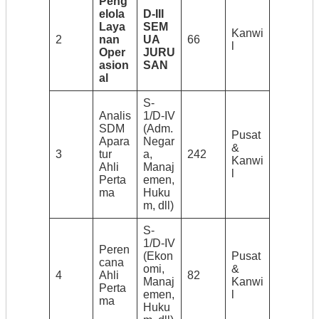
Peng
elola
D-III
Laya
SEM
Kanwi
2
nan
UA
66
l
Oper
JURU
asion
SAN
al
S-
Analis
1/D-IV
SDM
(Adm.
Pusat
Apara
Negar
&
3
tur
a,
242
Kanwi
Ahli
Manaj
l
Perta
emen,
ma
Huku
m, dll)
S-
1/D-IV
Peren
(Ekon
Pusat
cana
omi,
&
4
Ahli
82
Manaj
Kanwi
Perta
emen,
l
ma
Huku