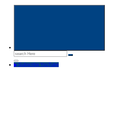
Informasi Aparatur Sipil Negara
Search
for:
▶ Subscribe YouTube