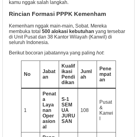
kamu nggak salah langkah.
Rincian Formasi PPPK Kemenham
Kemenham nggak main-main, Sobat. Mereka
membuka total
500 alokasi kebutuhan
yang tersebar
di Unit Pusat dan 38 Kantor Wilayah (Kanwil) di
seluruh Indonesia.
Berikut bocoran jabatannya yang paling
hot
:
Kualif
Pene
Jabat
ikasi
Juml
No
mpat
an
Pendi
ah
an
dikan
Penat
a
S-1
Pusat
Laya
SEM
&
1
nan
UA
108
Kanwi
Oper
JURU
l
asion
SAN
al