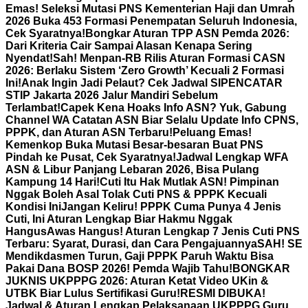
Emas! Seleksi Mutasi PNS Kementerian Haji dan Umrah
2026 Buka 453 Formasi Penempatan Seluruh Indonesia,
Cek Syaratnya!
Bongkar Aturan TPP ASN Pemda 2026:
Dari Kriteria Cair Sampai Alasan Kenapa Sering
Nyendat!
Sah! Menpan-RB Rilis Aturan Formasi CASN
2026: Berlaku Sistem ‘Zero Growth’ Kecuali 2 Formasi
Ini!
Anak Ingin Jadi Pelaut? Cek Jadwal SIPENCATAR
STIP Jakarta 2026 Jalur Mandiri Sebelum
Terlambat!
Capek Kena Hoaks Info ASN? Yuk, Gabung
Channel WA Catatan ASN Biar Selalu Update Info CPNS,
PPPK, dan Aturan ASN Terbaru!
Peluang Emas!
Kemenkop Buka Mutasi Besar-besaran Buat PNS
Pindah ke Pusat, Cek Syaratnya!
Jadwal Lengkap WFA
ASN & Libur Panjang Lebaran 2026, Bisa Pulang
Kampung 14 Hari!
Cuti Itu Hak Mutlak ASN! Pimpinan
Nggak Boleh Asal Tolak Cuti PNS & PPPK Kecuali
Kondisi Ini
Jangan Keliru! PPPK Cuma Punya 4 Jenis
Cuti, Ini Aturan Lengkap Biar Hakmu Nggak
Hangus
Awas Hangus! Aturan Lengkap 7 Jenis Cuti PNS
Terbaru: Syarat, Durasi, dan Cara Pengajuannya
SAH! SE
Mendikdasmen Turun, Gaji PPPK Paruh Waktu Bisa
Pakai Dana BOSP 2026! Pemda Wajib Tahu!
BONGKAR
JUKNIS UKPPPG 2026: Aturan Ketat Video UKin &
UTBK Biar Lulus Sertifikasi Guru!
RESMI DIBUKA!
Jadwal & Aturan Lengkap Pelaksanaan UKPPPG Guru