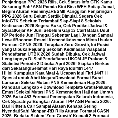
Penjaringan PPG 2026 Rilis, Cek Status Info GTK Kamu
Sekarang!
Sah! ASN Pemda Kini Bisa WFH Setiap Jumat,
Begini Aturan Resminya
RESMI! Panggilan Penjaringan
PPG 2026 Guru Belum Serdik Dimulai, Segera Cek
InfoGTK Sebelum Terlambat!
Siap-Siap! 8 Sekolah
Kedinasan 2026 Segera Buka, Cek Prediksi Jadwal &
Syarat
Kejar KP Juni Sebelum Gaji 13 Cair! Batas Usul
KP Periode Juni Tinggal Sebentar Lagi, Jangan Sampai
Lewat!
Bocoran Resmi! Kemendikdasmen Minta Usulan
Formasi CPNS 2026: Terapkan Zero Growth, Ini Posisi
yang Dibuka!
Pejuang Sekolah Kedinasan Waspada!
Pendaftaran UTBK 2026 Sudah Dibuka, Cek Jadwal
Lengkapnya Di Sini!
Pendaftaran UKOM JF Prakom &
Statistisi Periode 2 Dibuka April 2026! Siapkan Berkas
dari Sekarang!
Selamat Hari Raya Idulfitri 1447
H! Ini Kumpulan Kata Maaf & Ucapan Idul Fitri 1447 H
Spesial untuk Abdi Negara
Download Format Surat
Lamaran Seleksi Mutasi PNS Kementerian Haji 2026:
Panduan Lengkap + Download Template Gratis
Peluang
Emas! Seleksi Mutasi PNS Kementerian Haji dan Umrah
2026 Buka 453 Formasi Penempatan Seluruh Indonesia,
Cek Syaratnya!
Bongkar Aturan TPP ASN Pemda 2026:
Dari Kriteria Cair Sampai Alasan Kenapa Sering
Nyendat!
Sah! Menpan-RB Rilis Aturan Formasi CASN
2026: Berlaku Sistem ‘Zero Growth’ Kecuali 2 Formasi