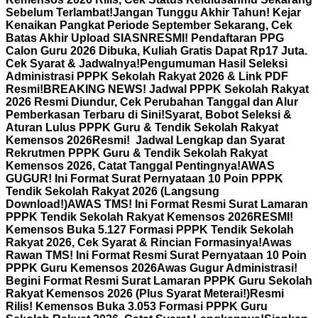
Sebelum Terlambat!
Jangan Tunggu Akhir Tahun! Kejar
Kenaikan Pangkat Periode September Sekarang, Cek
Batas Akhir Upload SIASN
RESMI! Pendaftaran PPG
Calon Guru 2026 Dibuka, Kuliah Gratis Dapat Rp17 Juta.
Cek Syarat & Jadwalnya!
Pengumuman Hasil Seleksi
Administrasi PPPK Sekolah Rakyat 2026 & Link PDF
Resmi!
BREAKING NEWS! Jadwal PPPK Sekolah Rakyat
2026 Resmi Diundur, Cek Perubahan Tanggal dan Alur
Pemberkasan Terbaru di Sini!
Syarat, Bobot Seleksi &
Aturan Lulus PPPK Guru & Tendik Sekolah Rakyat
Kemensos 2026
Resmi! Jadwal Lengkap dan Syarat
Rekrutmen PPPK Guru & Tendik Sekolah Rakyat
Kemensos 2026, Catat Tanggal Pentingnya!
AWAS
GUGUR! Ini Format Surat Pernyataan 10 Poin PPPK
Tendik Sekolah Rakyat 2026 (Langsung
Download!)
AWAS TMS! Ini Format Resmi Surat Lamaran
PPPK Tendik Sekolah Rakyat Kemensos 2026
RESMI!
Kemensos Buka 5.127 Formasi PPPK Tendik Sekolah
Rakyat 2026, Cek Syarat & Rincian Formasinya!
Awas
Rawan TMS! Ini Format Resmi Surat Pernyataan 10 Poin
PPPK Guru Kemensos 2026
Awas Gugur Administrasi!
Begini Format Resmi Surat Lamaran PPPK Guru Sekolah
Rakyat Kemensos 2026 (Plus Syarat Meterai!)
Resmi
Rilis! Kemensos Buka 3.053 Formasi PPPK Guru