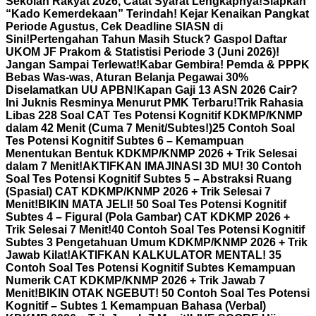
Sekolah Rakyat 2026, Catat Syarat Lengkapnya!
Siapkan
“Kado Kemerdekaan” Terindah! Kejar Kenaikan Pangkat
Periode Agustus, Cek Deadline SIASN di
Sini!
Pertengahan Tahun Masih Stuck? Gaspol Daftar
UKOM JF Prakom & Statistisi Periode 3 (Juni 2026)!
Jangan Sampai Terlewat!
Kabar Gembira! Pemda & PPPK
Bebas Was-was, Aturan Belanja Pegawai 30%
Diselamatkan UU APBN!
Kapan Gaji 13 ASN 2026 Cair?
Ini Juknis Resminya Menurut PMK Terbaru!
Trik Rahasia
Libas 228 Soal CAT Tes Potensi Kognitif KDKMP/KNMP
dalam 42 Menit (Cuma 7 Menit/Subtes!)
25 Contoh Soal
Tes Potensi Kognitif Subtes 6 – Kemampuan
Menentukan Bentuk KDKMP/KNMP 2026 + Trik Selesai
dalam 7 Menit!
AKTIFKAN IMAJINASI 3D MU! 30 Contoh
Soal Tes Potensi Kognitif Subtes 5 – Abstraksi Ruang
(Spasial) CAT KDKMP/KNMP 2026 + Trik Selesai 7
Menit!
BIKIN MATA JELI! 50 Soal Tes Potensi Kognitif
Subtes 4 – Figural (Pola Gambar) CAT KDKMP 2026 +
Trik Selesai 7 Menit!
40 Contoh Soal Tes Potensi Kognitif
Subtes 3 Pengetahuan Umum KDKMP/KNMP 2026 + Trik
Jawab Kilat!
AKTIFKAN KALKULATOR MENTAL! 35
Contoh Soal Tes Potensi Kognitif Subtes Kemampuan
Numerik CAT KDKMP/KNMP 2026 + Trik Jawab 7
Menit!
BIKIN OTAK NGEBUT! 50 Contoh Soal Tes Potensi
Kognitif – Subtes 1 Kemampuan Bahasa (Verbal)