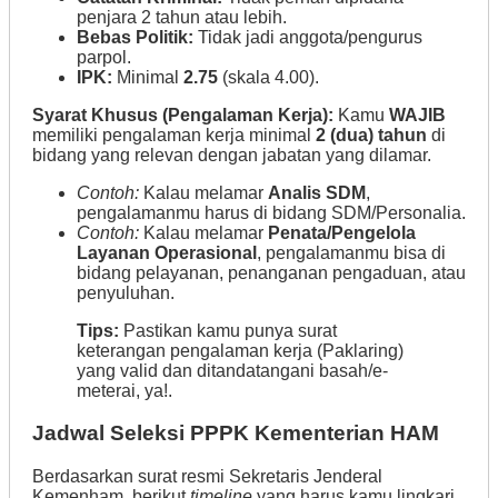
penjara 2 tahun atau lebih.
Bebas Politik:
Tidak jadi anggota/pengurus
parpol.
IPK:
Minimal
2.75
(skala 4.00).
Syarat Khusus (Pengalaman Kerja):
Kamu
WAJIB
memiliki pengalaman kerja minimal
2 (dua) tahun
di
bidang yang relevan dengan jabatan yang dilamar.
Contoh:
Kalau melamar
Analis SDM
,
pengalamanmu harus di bidang SDM/Personalia.
Contoh:
Kalau melamar
Penata/Pengelola
Layanan Operasional
, pengalamanmu bisa di
bidang pelayanan, penanganan pengaduan, atau
penyuluhan.
Tips:
Pastikan kamu punya surat
keterangan pengalaman kerja (Paklaring)
yang valid dan ditandatangani basah/e-
meterai, ya!.
Jadwal Seleksi PPPK Kementerian HAM
Berdasarkan surat resmi Sekretaris Jenderal
Kemenham, berikut
timeline
yang harus kamu lingkari