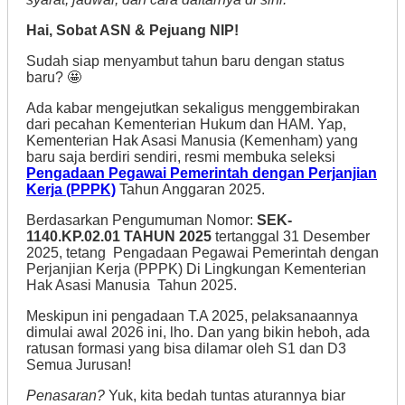
Hai, Sobat ASN & Pejuang NIP!
Sudah siap menyambut tahun baru dengan status
baru? 🤩
Ada kabar mengejutkan sekaligus menggembirakan
dari pecahan Kementerian Hukum dan HAM. Yap,
Kementerian Hak Asasi Manusia (Kemenham) yang
baru saja berdiri sendiri, resmi membuka seleksi
Pengadaan Pegawai Pemerintah dengan Perjanjian
Kerja (PPPK)
Tahun Anggaran 2025.
Berdasarkan Pengumuman Nomor:
SEK-
1140.KP.02.01 TAHUN 2025
tertanggal 31 Desember
2025, tetang Pengadaan Pegawai Pemerintah dengan
Perjanjian Kerja (PPPK) Di Lingkungan Kementerian
Hak Asasi Manusia Tahun 2025.
Meskipun ini pengadaan T.A 2025, pelaksanaannya
dimulai awal 2026 ini, lho. Dan yang bikin heboh, ada
ratusan formasi yang bisa dilamar oleh S1 dan D3
Semua Jurusan!
Penasaran?
Yuk, kita bedah tuntas aturannya biar