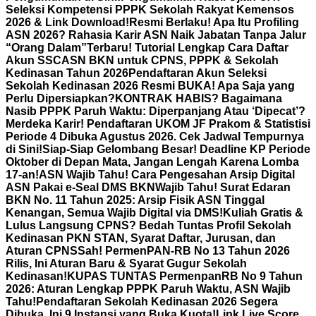
Seleksi Kompetensi PPPK Sekolah Rakyat Kemensos
2026 & Link Download!
Resmi Berlaku! Apa Itu Profiling
ASN 2026? Rahasia Karir ASN Naik Jabatan Tanpa Jalur
“Orang Dalam”
Terbaru! Tutorial Lengkap Cara Daftar
Akun SSCASN BKN untuk CPNS, PPPK & Sekolah
Kedinasan Tahun 2026
Pendaftaran Akun Seleksi
Sekolah Kedinasan 2026 Resmi BUKA! Apa Saja yang
Perlu Dipersiapkan?
KONTRAK HABIS? Bagaimana
Nasib PPPK Paruh Waktu: Diperpanjang Atau ‘Dipecat’?
Merdeka Karir! Pendaftaran UKOM JF Prakom & Statistisi
Periode 4 Dibuka Agustus 2026. Cek Jadwal Tempurnya
di Sini!
Siap-Siap Gelombang Besar! Deadline KP Periode
Oktober di Depan Mata, Jangan Lengah Karena Lomba
17-an!
ASN Wajib Tahu! Cara Pengesahan Arsip Digital
ASN Pakai e-Seal DMS BKN
Wajib Tahu! Surat Edaran
BKN No. 11 Tahun 2025: Arsip Fisik ASN Tinggal
Kenangan, Semua Wajib Digital via DMS!
Kuliah Gratis &
Lulus Langsung CPNS? Bedah Tuntas Profil Sekolah
Kedinasan PKN STAN, Syarat Daftar, Jurusan, dan
Aturan CPNS
Sah! PermenPAN-RB No 13 Tahun 2026
Rilis, Ini Aturan Baru & Syarat Gugur Sekolah
Kedinasan!
KUPAS TUNTAS PermenpanRB No 9 Tahun
2026: Aturan Lengkap PPPK Paruh Waktu, ASN Wajib
Tahu!
Pendaftaran Sekolah Kedinasan 2026 Segera
Dibuka, Ini 9 Instansi yang Buka Kuota!
Link Live Score