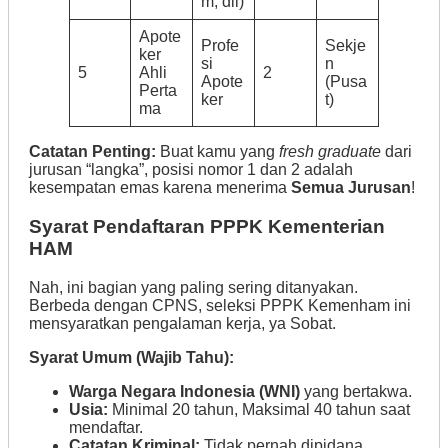
m, dll)
Apote
Profe
Sekje
ker
si
n
5
Ahli
2
Apote
(Pusa
Perta
ker
t)
ma
Catatan Penting:
Buat kamu yang
fresh graduate
dari
jurusan “langka”, posisi nomor 1 dan 2 adalah
kesempatan emas karena menerima
Semua Jurusan
!
Syarat Pendaftaran PPPK Kementerian
HAM
Nah, ini bagian yang paling sering ditanyakan.
Berbeda dengan CPNS, seleksi PPPK Kemenham ini
mensyaratkan pengalaman kerja, ya Sobat.
Syarat Umum (Wajib Tahu):
Warga Negara Indonesia (WNI)
yang bertakwa.
Usia:
Minimal 20 tahun, Maksimal 40 tahun saat
mendaftar.
Catatan Kriminal:
Tidak pernah dipidana