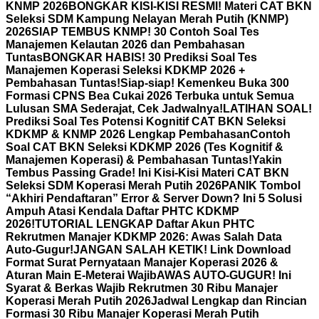
KNMP 2026
BONGKAR KISI-KISI RESMI! Materi CAT BKN
Seleksi SDM Kampung Nelayan Merah Putih (KNMP)
2026
SIAP TEMBUS KNMP! 30 Contoh Soal Tes
Manajemen Kelautan 2026 dan Pembahasan
Tuntas
BONGKAR HABIS! 30 Prediksi Soal Tes
Manajemen Koperasi Seleksi KDKMP 2026 +
Pembahasan Tuntas!
Siap-siap! Kemenkeu Buka 300
Formasi CPNS Bea Cukai 2026 Terbuka untuk Semua
Lulusan SMA Sederajat, Cek Jadwalnya!
LATIHAN SOAL!
Prediksi Soal Tes Potensi Kognitif CAT BKN Seleksi
KDKMP & KNMP 2026 Lengkap Pembahasan
Contoh
Soal CAT BKN Seleksi KDKMP 2026 (Tes Kognitif &
Manajemen Koperasi) & Pembahasan Tuntas!
Yakin
Tembus Passing Grade! Ini Kisi-Kisi Materi CAT BKN
Seleksi SDM Koperasi Merah Putih 2026
PANIK Tombol
“Akhiri Pendaftaran” Error & Server Down? Ini 5 Solusi
Ampuh Atasi Kendala Daftar PHTC KDKMP
2026!
TUTORIAL LENGKAP Daftar Akun PHTC
Rekrutmen Manajer KDKMP 2026: Awas Salah Data
Auto-Gugur!
JANGAN SALAH KETIK! Link Download
Format Surat Pernyataan Manajer Koperasi 2026 &
Aturan Main E-Meterai Wajib
AWAS AUTO-GUGUR! Ini
Syarat & Berkas Wajib Rekrutmen 30 Ribu Manajer
Koperasi Merah Putih 2026
Jadwal Lengkap dan Rincian
Formasi 30 Ribu Manajer Koperasi Merah Putih