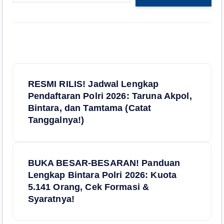
N
RESMI RILIS! Jadwal Lengkap
a
Pendaftaran Polri 2026: Taruna Akpol,
Bintara, dan Tamtama (Catat
v
Tanggalnya!)
i
BUKA BESAR-BESARAN! Panduan
g
Lengkap Bintara Polri 2026: Kuota
5.141 Orang, Cek Formasi &
a
Syaratnya!
s