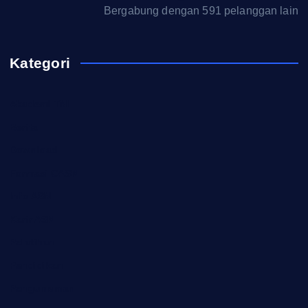
Bergabung dengan 591 pelanggan lain
Kategori
Akademi TNI
Berita
Download
Formasi CASN
Info ASN
Karir ASN
Pelatihan
Pendidikan
Pengumuman