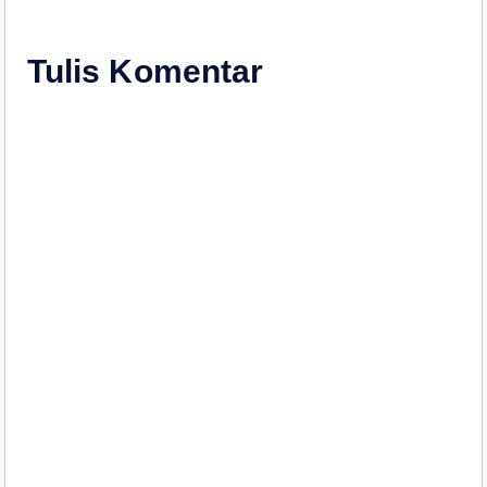
i
Tulis Komentar
p
o
s