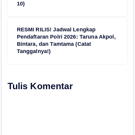
10)
v
i
RESMI RILIS! Jadwal Lengkap
Pendaftaran Polri 2026: Taruna Akpol,
g
Bintara, dan Tamtama (Catat
Tanggalnya!)
a
s
i
Tulis Komentar
p
o
s