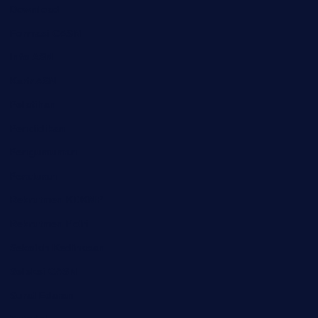
Download
Formasi CASN
Info ASN
Karir ASN
Pelatihan
Pendidikan
Pengumuman
Peraturan
Rekrutmen KDKMP
Rekrutmen Polri
Sekolah Kedinasan
Seleksi CASN
Surat Edaran