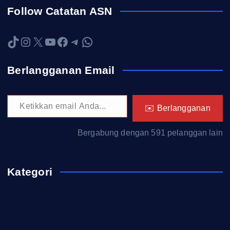
Follow Catatan ASN
TikTok
Instagram
X
YouTube
Facebook
Telegram
WhatsApp
Berlangganan Email
Ketikkan email Anda...
✉️ Berlangganan
Bergabung dengan 591 pelanggan lain
Kategori
Akademi TNI
Berita