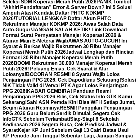
Seleksi SDM Koperasi Merah Putih 2026
PANIK Tombol
“Akhiri Pendaftaran” Error & Server Down? Ini 5 Solusi
Ampuh Atasi Kendala Daftar PHTC KDKMP
2026!
TUTORIAL LENGKAP Daftar Akun PHTC
Rekrutmen Manajer KDKMP 2026: Awas Salah Data
Auto-Gugur!
JANGAN SALAH KETIK! Link Download
Format Surat Pernyataan Manajer Koperasi 2026 &
Aturan Main E-Meterai Wajib
AWAS AUTO-GUGUR! Ini
Syarat & Berkas Wajib Rekrutmen 30 Ribu Manajer
Koperasi Merah Putih 2026
Jadwal Lengkap dan Rincian
Formasi 30 Ribu Manajer Koperasi Merah Putih
2026
BOOM! Rekrutmen 30.000 Manajer Koperasi Merah
Putih 2026! Peluang Emas, Cek Syarat & Alur
Lolosnya!
BOCORAN RESMI! 8 Syarat Wajib Lolos
Penjaringan PPG 2026, Cek Dapodikmu Sekarang!
Solusi
NIK Tidak Valid di Verval PTK Agar Lolos Penjaringan
PPG 2026!
KABAR GEMBIRA! Panduan Resmi
Penjaringan PPG 2026 Rilis, Cek Status Info GTK Kamu
Sekarang!
Sah! ASN Pemda Kini Bisa WFH Setiap Jumat,
Begini Aturan Resminya
RESMI! Panggilan Penjaringan
PPG 2026 Guru Belum Serdik Dimulai, Segera Cek
InfoGTK Sebelum Terlambat!
Siap-Siap! 8 Sekolah
Kedinasan 2026 Segera Buka, Cek Prediksi Jadwal &
Syarat
Kejar KP Juni Sebelum Gaji 13 Cair! Batas Usul
KP Periode Juni Tinggal Sebentar Lagi, Jangan Sampai