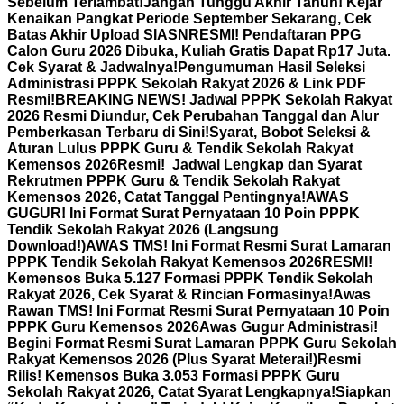
Sebelum Terlambat!
Jangan Tunggu Akhir Tahun! Kejar
Kenaikan Pangkat Periode September Sekarang, Cek
Batas Akhir Upload SIASN
RESMI! Pendaftaran PPG
Calon Guru 2026 Dibuka, Kuliah Gratis Dapat Rp17 Juta.
Cek Syarat & Jadwalnya!
Pengumuman Hasil Seleksi
Administrasi PPPK Sekolah Rakyat 2026 & Link PDF
Resmi!
BREAKING NEWS! Jadwal PPPK Sekolah Rakyat
2026 Resmi Diundur, Cek Perubahan Tanggal dan Alur
Pemberkasan Terbaru di Sini!
Syarat, Bobot Seleksi &
Aturan Lulus PPPK Guru & Tendik Sekolah Rakyat
Kemensos 2026
Resmi! Jadwal Lengkap dan Syarat
Rekrutmen PPPK Guru & Tendik Sekolah Rakyat
Kemensos 2026, Catat Tanggal Pentingnya!
AWAS
GUGUR! Ini Format Surat Pernyataan 10 Poin PPPK
Tendik Sekolah Rakyat 2026 (Langsung
Download!)
AWAS TMS! Ini Format Resmi Surat Lamaran
PPPK Tendik Sekolah Rakyat Kemensos 2026
RESMI!
Kemensos Buka 5.127 Formasi PPPK Tendik Sekolah
Rakyat 2026, Cek Syarat & Rincian Formasinya!
Awas
Rawan TMS! Ini Format Resmi Surat Pernyataan 10 Poin
PPPK Guru Kemensos 2026
Awas Gugur Administrasi!
Begini Format Resmi Surat Lamaran PPPK Guru Sekolah
Rakyat Kemensos 2026 (Plus Syarat Meterai!)
Resmi
Rilis! Kemensos Buka 3.053 Formasi PPPK Guru
Sekolah Rakyat 2026, Catat Syarat Lengkapnya!
Siapkan