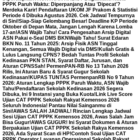
PPPK Paruh Waktu: Diperpanjang Atau ‘Dipecat’?
Merdeka Karir! Pendaftaran UKOM JF Prakom & Statistisi
Periode 4 Dibuka Agustus 2026. Cek Jadwal Tempurnya
di Sini!
Siap-Siap Gelombang Besar! Deadline KP Periode
Oktober di Depan Mata, Jangan Lengah Karena Lomba
17-an!
ASN Wajib Tahu! Cara Pengesahan Arsip Digital
ASN Pakai e-Seal DMS BKN
Wajib Tahu! Surat Edaran
BKN No. 11 Tahun 2025: Arsip Fisik ASN Tinggal
Kenangan, Semua Wajib Digital via DMS!
Kuliah Gratis &
Lulus Langsung CPNS? Bedah Tuntas Profil Sekolah
Kedinasan PKN STAN, Syarat Daftar, Jurusan, dan
Aturan CPNS
Sah! PermenPAN-RB No 13 Tahun 2026
Rilis, Ini Aturan Baru & Syarat Gugur Sekolah
Kedinasan!
KUPAS TUNTAS PermenpanRB No 9 Tahun
2026: Aturan Lengkap PPPK Paruh Waktu, ASN Wajib
Tahu!
Pendaftaran Sekolah Kedinasan 2026 Segera
Dibuka, Ini 9 Instansi yang Buka Kuota!
Link Live Score
Ujian CAT PPPK Sekolah Rakyat Kemensos 2026
Seluruh Indonesia! Pantau Nilai Sainganmu di
Sini!
AWAS SALAH JADWAL! Rincian Lengkap Jadwal
Sesi Ujian CAT PPPK Kemensos 2026, Awas Salah Jam
Bisa Gugur!
AWAS GUGUR! Ini Syarat Dokumen & Aturan
Berpakaian Ujian CAT PPPK Sekolah Rakya Kemensos
2026, Ada Syarat Scan di HP!
Contoh Soal Ujian CAT
PPPK Operator Layanan Operasional Sekolah Rakyat