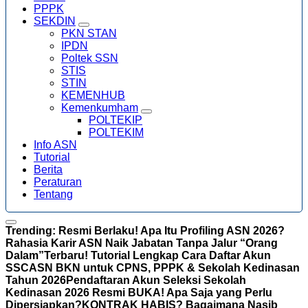
PPPK
SEKDIN
PKN STAN
IPDN
Poltek SSN
STIS
STIN
KEMENHUB
Kemenkumham
POLTEKIP
POLTEKIM
Info ASN
Tutorial
Berita
Peraturan
Tentang
Trending:
Resmi Berlaku! Apa Itu Profiling ASN 2026?
Rahasia Karir ASN Naik Jabatan Tanpa Jalur “Orang
Dalam”
Terbaru! Tutorial Lengkap Cara Daftar Akun
SSCASN BKN untuk CPNS, PPPK & Sekolah Kedinasan
Tahun 2026
Pendaftaran Akun Seleksi Sekolah
Kedinasan 2026 Resmi BUKA! Apa Saja yang Perlu
Dipersiapkan?
KONTRAK HABIS? Bagaimana Nasib