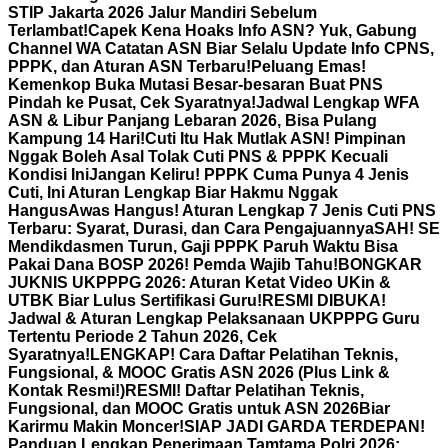
STIP Jakarta 2026 Jalur Mandiri Sebelum
Terlambat!
Capek Kena Hoaks Info ASN? Yuk, Gabung
Channel WA Catatan ASN Biar Selalu Update Info CPNS,
PPPK, dan Aturan ASN Terbaru!
Peluang Emas!
Kemenkop Buka Mutasi Besar-besaran Buat PNS
Pindah ke Pusat, Cek Syaratnya!
Jadwal Lengkap WFA
ASN & Libur Panjang Lebaran 2026, Bisa Pulang
Kampung 14 Hari!
Cuti Itu Hak Mutlak ASN! Pimpinan
Nggak Boleh Asal Tolak Cuti PNS & PPPK Kecuali
Kondisi Ini
Jangan Keliru! PPPK Cuma Punya 4 Jenis
Cuti, Ini Aturan Lengkap Biar Hakmu Nggak
Hangus
Awas Hangus! Aturan Lengkap 7 Jenis Cuti PNS
Terbaru: Syarat, Durasi, dan Cara Pengajuannya
SAH! SE
Mendikdasmen Turun, Gaji PPPK Paruh Waktu Bisa
Pakai Dana BOSP 2026! Pemda Wajib Tahu!
BONGKAR
JUKNIS UKPPPG 2026: Aturan Ketat Video UKin &
UTBK Biar Lulus Sertifikasi Guru!
RESMI DIBUKA!
Jadwal & Aturan Lengkap Pelaksanaan UKPPPG Guru
Tertentu Periode 2 Tahun 2026, Cek
Syaratnya!
LENGKAP! Cara Daftar Pelatihan Teknis,
Fungsional, & MOOC Gratis ASN 2026 (Plus Link &
Kontak Resmi!)
RESMI! Daftar Pelatihan Teknis,
Fungsional, dan MOOC Gratis untuk ASN 2026Biar
Karirmu Makin Moncer!
SIAP JADI GARDA TERDEPAN!
Panduan Lengkap Penerimaan Tamtama Polri 2026: