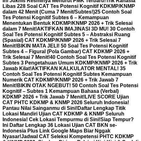
Ini Juknis Resminya Menurut PMK Terbaru!
Trik Rahasia
Libas 228 Soal CAT Tes Potensi Kognitif KDKMP/KNMP
dalam 42 Menit (Cuma 7 Menit/Subtes!)
25 Contoh Soal
Tes Potensi Kognitif Subtes 6 – Kemampuan
Menentukan Bentuk KDKMP/KNMP 2026 + Trik Selesai
dalam 7 Menit!
AKTIFKAN IMAJINASI 3D MU! 30 Contoh
Soal Tes Potensi Kognitif Subtes 5 – Abstraksi Ruang
(Spasial) CAT KDKMP/KNMP 2026 + Trik Selesai 7
Menit!
BIKIN MATA JELI! 50 Soal Tes Potensi Kognitif
Subtes 4 – Figural (Pola Gambar) CAT KDKMP 2026 +
Trik Selesai 7 Menit!
40 Contoh Soal Tes Potensi Kognitif
Subtes 3 Pengetahuan Umum KDKMP/KNMP 2026 + Trik
Jawab Kilat!
AKTIFKAN KALKULATOR MENTAL! 35
Contoh Soal Tes Potensi Kognitif Subtes Kemampuan
Numerik CAT KDKMP/KNMP 2026 + Trik Jawab 7
Menit!
BIKIN OTAK NGEBUT! 50 Contoh Soal Tes Potensi
Kognitif – Subtes 1 Kemampuan Bahasa (Verbal)
KDKMP 2026 + Trik Jawab 7 Menit!
LIVE SCORE Ujian
CAT PHTC KDKMP & KNMP 2026 Seluruh Indonesia!
Pantau Nilai Sainganmu di Sini!
Daftar Lengkap Titik
Lokasi Mandiri Ujian CAT KDKMP & KNMP Seluruh
Indonesia! Cek Lokasi Tempurmu di Sini!
Siap Tempur?
Ini Daftar Lengkap 36 Lokasi Ujian CAT BKN se-
Indonesia Plus Link Google Maps Biar Nggak
Nyasar!
Jadwal CAT Seleksi Kompetensi PHTC KDKMP