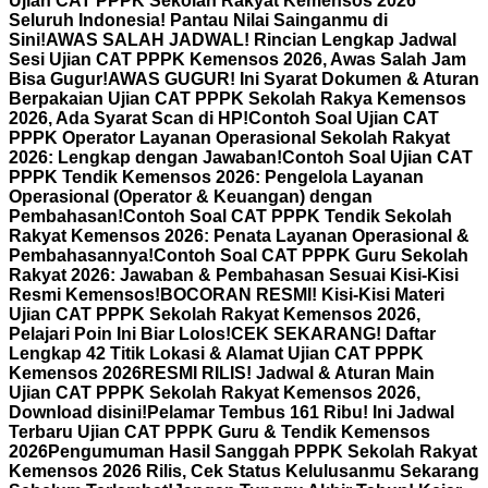
Ujian CAT PPPK Sekolah Rakyat Kemensos 2026
Seluruh Indonesia! Pantau Nilai Sainganmu di
Sini!
AWAS SALAH JADWAL! Rincian Lengkap Jadwal
Sesi Ujian CAT PPPK Kemensos 2026, Awas Salah Jam
Bisa Gugur!
AWAS GUGUR! Ini Syarat Dokumen & Aturan
Berpakaian Ujian CAT PPPK Sekolah Rakya Kemensos
2026, Ada Syarat Scan di HP!
Contoh Soal Ujian CAT
PPPK Operator Layanan Operasional Sekolah Rakyat
2026: Lengkap dengan Jawaban!
Contoh Soal Ujian CAT
PPPK Tendik Kemensos 2026: Pengelola Layanan
Operasional (Operator & Keuangan) dengan
Pembahasan!
Contoh Soal CAT PPPK Tendik Sekolah
Rakyat Kemensos 2026: Penata Layanan Operasional &
Pembahasannya!
Contoh Soal CAT PPPK Guru Sekolah
Rakyat 2026: Jawaban & Pembahasan Sesuai Kisi-Kisi
Resmi Kemensos!
BOCORAN RESMI! Kisi-Kisi Materi
Ujian CAT PPPK Sekolah Rakyat Kemensos 2026,
Pelajari Poin Ini Biar Lolos!
CEK SEKARANG! Daftar
Lengkap 42 Titik Lokasi & Alamat Ujian CAT PPPK
Kemensos 2026
RESMI RILIS! Jadwal & Aturan Main
Ujian CAT PPPK Sekolah Rakyat Kemensos 2026,
Download disini!
Pelamar Tembus 161 Ribu! Ini Jadwal
Terbaru Ujian CAT PPPK Guru & Tendik Kemensos
2026
Pengumuman Hasil Sanggah PPPK Sekolah Rakyat
Kemensos 2026 Rilis, Cek Status Kelulusanmu Sekarang