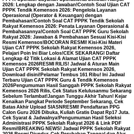
2026: Lengkap dengan Jawaban!
Contoh Soal Ujian CAT
PPPK Tendik Kemensos 2026: Pengelola Layanan
Operasional (Operator & Keuangan) dengan
Pembahasan!
Contoh Soal CAT PPPK Tendik Sekolah
Rakyat Kemensos 2026: Penata Layanan Operasional &
Pembahasannya!
Contoh Soal CAT PPPK Guru Sekolah
Rakyat 2026: Jawaban & Pembahasan Sesuai Kisi-Kisi
Resmi Kemensos!
BOCORAN RESMI! Kisi-Kisi Materi
Ujian CAT PPPK Sekolah Rakyat Kemensos 2026,
Pelajari Poin Ini Biar Lolos!
CEK SEKARANG! Daftar
Lengkap 42 Titik Lokasi & Alamat Ujian CAT PPPK
Kemensos 2026
RESMI RILIS! Jadwal & Aturan Main
Ujian CAT PPPK Sekolah Rakyat Kemensos 2026,
Download disini!
Pelamar Tembus 161 Ribu! Ini Jadwal
Terbaru Ujian CAT PPPK Guru & Tendik Kemensos
2026
Pengumuman Hasil Sanggah PPPK Sekolah Rakyat
Kemensos 2026 Rilis, Cek Status Kelulusanmu Sekarang
Sebelum Terlambat!
Jangan Tunggu Akhir Tahun! Kejar
Kenaikan Pangkat Periode September Sekarang, Cek
Batas Akhir Upload SIASN
RESMI! Pendaftaran PPG
Calon Guru 2026 Dibuka, Kuliah Gratis Dapat Rp17 Juta.
Cek Syarat & Jadwalnya!
Pengumuman Hasil Seleksi
Administrasi PPPK Sekolah Rakyat 2026 & Link PDF
Resmi!
BREAKING NEWS! Jadwal PPPK Sekolah Rakyat
2026 Resmi Diundur, Cek Perubahan Tanggal dan Alur