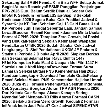
Sekarang!
Sah! ASN Pemda Kini Bisa WFH Setiap Jumat,
Begini Aturan Resminya
RESMI! Panggilan Penjaringan
PPG 2026 Guru Belum Serdik Dimulai, Segera Cek
InfoGTK Sebelum Terlambat!
Siap-Siap! 8 Sekolah
Kedinasan 2026 Segera Buka, Cek Prediksi Jadwal &
Syarat
Kejar KP Juni Sebelum Gaji 13 Cair! Batas Usul
KP Periode Juni Tinggal Sebentar Lagi, Jangan Sampai
Lewat!
Bocoran Resmi! Kemendikdasmen Minta Usulan
Formasi CPNS 2026: Terapkan Zero Growth, Ini Posisi
yang Dibuka!
Pejuang Sekolah Kedinasan Waspada!
Pendaftaran UTBK 2026 Sudah Dibuka, Cek Jadwal
Lengkapnya Di Sini!
Pendaftaran UKOM JF Prakom &
Statistisi Periode 2 Dibuka April 2026! Siapkan Berkas
dari Sekarang!
Selamat Hari Raya Idulfitri 1447
H! Ini Kumpulan Kata Maaf & Ucapan Idul Fitri 1447 H
Spesial untuk Abdi Negara
Download Format Surat
Lamaran Seleksi Mutasi PNS Kementerian Haji 2026:
Panduan Lengkap + Download Template Gratis
Peluang
Emas! Seleksi Mutasi PNS Kementerian Haji dan Umrah
2026 Buka 453 Formasi Penempatan Seluruh Indonesia,
Cek Syaratnya!
Bongkar Aturan TPP ASN Pemda 2026:
Dari Kriteria Cair Sampai Alasan Kenapa Sering
Nyendat!
Sah! Menpan-RB Rilis Aturan Formasi CASN
2026: Berlaku Sistem ‘Zero Growth’ Kecuali 2 Formasi
Ini!
Anak Ingin Jadi Pelaut? Cek Jadwal SIPENCATAR