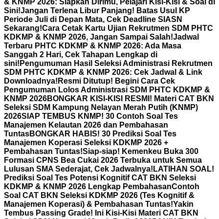
& KNMP 2026: Siapkan Dirimu, Pelajari Kisi-Kisi & Soal di
Sini!
Jangan Terlena Libur Panjang! Batas Usul KP
Periode Juli di Depan Mata, Cek Deadline SIASN
Sekarang!
Cara Cetak Kartu Ujian Rekrutmen SDM PHTC
KDKMP & KNMP 2026, Jangan Sampai Salah!
Jadwal
Terbaru PHTC KDKMP & KNMP 2026: Ada Masa
Sanggah 2 Hari, Cek Tahapan Lengkap di
sini!
Pengumuman Hasil Seleksi Administrasi Rekrutmen
SDM PHTC KDKMP & KNMP 2026: Cek Jadwal & Link
Downloadnya!
Resmi Ditutup! Begini Cara Cek
Pengumuman Lolos Administrasi SDM PHTC KDKMP &
KNMP 2026
BONGKAR KISI-KISI RESMI! Materi CAT BKN
Seleksi SDM Kampung Nelayan Merah Putih (KNMP)
2026
SIAP TEMBUS KNMP! 30 Contoh Soal Tes
Manajemen Kelautan 2026 dan Pembahasan
Tuntas
BONGKAR HABIS! 30 Prediksi Soal Tes
Manajemen Koperasi Seleksi KDKMP 2026 +
Pembahasan Tuntas!
Siap-siap! Kemenkeu Buka 300
Formasi CPNS Bea Cukai 2026 Terbuka untuk Semua
Lulusan SMA Sederajat, Cek Jadwalnya!
LATIHAN SOAL!
Prediksi Soal Tes Potensi Kognitif CAT BKN Seleksi
KDKMP & KNMP 2026 Lengkap Pembahasan
Contoh
Soal CAT BKN Seleksi KDKMP 2026 (Tes Kognitif &
Manajemen Koperasi) & Pembahasan Tuntas!
Yakin
Tembus Passing Grade! Ini Kisi-Kisi Materi CAT BKN