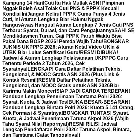
Kampung 14 Hari!
Cuti Itu Hak Mutlak ASN! Pimpinan
Nggak Boleh Asal Tolak Cuti PNS & PPPK Kecuali
Kondisi Ini
Jangan Keliru! PPPK Cuma Punya 4 Jenis
Cuti, Ini Aturan Lengkap Biar Hakmu Nggak
Hangus
Awas Hangus! Aturan Lengkap 7 Jenis Cuti PNS
Terbaru: Syarat, Durasi, dan Cara Pengajuannya
SAH! SE
Mendikdasmen Turun, Gaji PPPK Paruh Waktu Bisa
Pakai Dana BOSP 2026! Pemda Wajib Tahu!
BONGKAR
JUKNIS UKPPPG 2026: Aturan Ketat Video UKin &
UTBK Biar Lulus Sertifikasi Guru!
RESMI DIBUKA!
Jadwal & Aturan Lengkap Pelaksanaan UKPPPG Guru
Tertentu Periode 2 Tahun 2026, Cek
Syaratnya!
LENGKAP! Cara Daftar Pelatihan Teknis,
Fungsional, & MOOC Gratis ASN 2026 (Plus Link &
Kontak Resmi!)
RESMI! Daftar Pelatihan Teknis,
Fungsional, dan MOOC Gratis untuk ASN 2026Biar
Karirmu Makin Moncer!
SIAP JADI GARDA TERDEPAN!
Panduan Lengkap Penerimaan Tamtama Polri 2026:
Syarat, Kuota, & Jadwal Tes!
BUKA BESAR-BESARAN!
Panduan Lengkap Bintara Polri 2026: Kuota 5.141 Orang,
Cek Formasi & Syaratnya!
BONGKAR TUNTAS! Syarat,
Kuota, & Jadwal Penerimaan Taruna Akpol 2026 (Wajib
Tahu Syarat Nilai Rapornya!)
RESMI RILIS! Jadwal
Lengkap Pendaftaran Polri 2026: Taruna Akpol, Bintara,
dan Tamtama (Catat Tanggalnya!)