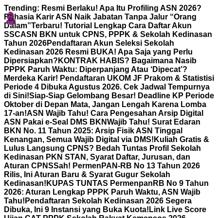
Skip
Trending:
Resmi Berlaku! Apa Itu Profiling ASN 2026?
to
Rahasia Karir ASN Naik Jabatan Tanpa Jalur “Orang
content
Dalam”
Terbaru! Tutorial Lengkap Cara Daftar Akun
SSCASN BKN untuk CPNS, PPPK & Sekolah Kedinasan
Tahun 2026
Pendaftaran Akun Seleksi Sekolah
Kedinasan 2026 Resmi BUKA! Apa Saja yang Perlu
Dipersiapkan?
KONTRAK HABIS? Bagaimana Nasib
PPPK Paruh Waktu: Diperpanjang Atau ‘Dipecat’?
Merdeka Karir! Pendaftaran UKOM JF Prakom & Statistisi
Periode 4 Dibuka Agustus 2026. Cek Jadwal Tempurnya
di Sini!
Siap-Siap Gelombang Besar! Deadline KP Periode
Oktober di Depan Mata, Jangan Lengah Karena Lomba
17-an!
ASN Wajib Tahu! Cara Pengesahan Arsip Digital
ASN Pakai e-Seal DMS BKN
Wajib Tahu! Surat Edaran
BKN No. 11 Tahun 2025: Arsip Fisik ASN Tinggal
Kenangan, Semua Wajib Digital via DMS!
Kuliah Gratis &
Lulus Langsung CPNS? Bedah Tuntas Profil Sekolah
Kedinasan PKN STAN, Syarat Daftar, Jurusan, dan
Aturan CPNS
Sah! PermenPAN-RB No 13 Tahun 2026
Rilis, Ini Aturan Baru & Syarat Gugur Sekolah
Kedinasan!
KUPAS TUNTAS PermenpanRB No 9 Tahun
2026: Aturan Lengkap PPPK Paruh Waktu, ASN Wajib
Tahu!
Pendaftaran Sekolah Kedinasan 2026 Segera
Dibuka, Ini 9 Instansi yang Buka Kuota!
Link Live Score