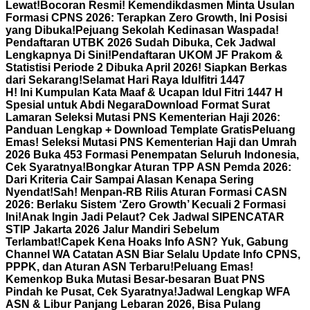
Lewat!
Bocoran Resmi! Kemendikdasmen Minta Usulan
Formasi CPNS 2026: Terapkan Zero Growth, Ini Posisi
yang Dibuka!
Pejuang Sekolah Kedinasan Waspada!
Pendaftaran UTBK 2026 Sudah Dibuka, Cek Jadwal
Lengkapnya Di Sini!
Pendaftaran UKOM JF Prakom &
Statistisi Periode 2 Dibuka April 2026! Siapkan Berkas
dari Sekarang!
Selamat Hari Raya Idulfitri 1447
H! Ini Kumpulan Kata Maaf & Ucapan Idul Fitri 1447 H
Spesial untuk Abdi Negara
Download Format Surat
Lamaran Seleksi Mutasi PNS Kementerian Haji 2026:
Panduan Lengkap + Download Template Gratis
Peluang
Emas! Seleksi Mutasi PNS Kementerian Haji dan Umrah
2026 Buka 453 Formasi Penempatan Seluruh Indonesia,
Cek Syaratnya!
Bongkar Aturan TPP ASN Pemda 2026:
Dari Kriteria Cair Sampai Alasan Kenapa Sering
Nyendat!
Sah! Menpan-RB Rilis Aturan Formasi CASN
2026: Berlaku Sistem ‘Zero Growth’ Kecuali 2 Formasi
Ini!
Anak Ingin Jadi Pelaut? Cek Jadwal SIPENCATAR
STIP Jakarta 2026 Jalur Mandiri Sebelum
Terlambat!
Capek Kena Hoaks Info ASN? Yuk, Gabung
Channel WA Catatan ASN Biar Selalu Update Info CPNS,
PPPK, dan Aturan ASN Terbaru!
Peluang Emas!
Kemenkop Buka Mutasi Besar-besaran Buat PNS
Pindah ke Pusat, Cek Syaratnya!
Jadwal Lengkap WFA
ASN & Libur Panjang Lebaran 2026, Bisa Pulang