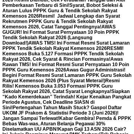
Pemberkasan Terbaru di Sini!
Syarat, Bobot Seleksi &
Aturan Lulus PPPK Guru & Tendik Sekolah Rakyat
Kemensos 2026
Resmi! Jadwal Lengkap dan Syarat
Rekrutmen PPPK Guru & Tendik Sekolah Rakyat
Kemensos 2026, Catat Tanggal Pentingnya!
AWAS
GUGUR! Ini Format Surat Pernyataan 10 Poin PPPK
Tendik Sekolah Rakyat 2026 (Langsung
Download!)
AWAS TMS! Ini Format Resmi Surat Lamaran
PPPK Tendik Sekolah Rakyat Kemensos 2026
RESMI!
Kemensos Buka 5.127 Formasi PPPK Tendik Sekolah
Rakyat 2026, Cek Syarat & Rincian Formasinya!
Awas
Rawan TMS! Ini Format Resmi Surat Pernyataan 10 Poin
PPPK Guru Kemensos 2026
Awas Gugur Administrasi!
Begini Format Resmi Surat Lamaran PPPK Guru Sekolah
Rakyat Kemensos 2026 (Plus Syarat Meterai!)
Resmi
Rilis! Kemensos Buka 3.053 Formasi PPPK Guru
Sekolah Rakyat 2026, Catat Syarat Lengkapnya!
Siapkan
“Kado Kemerdekaan” Terindah! Kejar Kenaikan Pangkat
Periode Agustus, Cek Deadline SIASN di
Sini!
Pertengahan Tahun Masih Stuck? Gaspol Daftar
UKOM JF Prakom & Statistisi Periode 3 (Juni 2026)!
Jangan Sampai Terlewat!
Kabar Gembira! Pemda & PPPK
Bebas Was-was, Aturan Belanja Pegawai 30%
Diselamatkan UU APBN!
Kapan Gaji 13 ASN 2026 Cair?