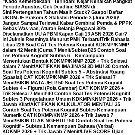
“Kado Kemerdekaan” Terindah! Kejar Kenaikan Pangkat
Periode Agustus, Cek Deadline SIASN di
Sini!
Pertengahan Tahun Masih Stuck? Gaspol Daftar
UKOM JF Prakom & Statistisi Periode 3 (Juni 2026)!
Jangan Sampai Terlewat!
Kabar Gembira! Pemda & PPPK
Bebas Was-was, Aturan Belanja Pegawai 30%
Diselamatkan UU APBN!
Kapan Gaji 13 ASN 2026 Cair?
Ini Juknis Resminya Menurut PMK Terbaru!
Trik Rahasia
Libas 228 Soal CAT Tes Potensi Kognitif KDKMP/KNMP
dalam 42 Menit (Cuma 7 Menit/Subtes!)
25 Contoh Soal
Tes Potensi Kognitif Subtes 6 – Kemampuan
Menentukan Bentuk KDKMP/KNMP 2026 + Trik Selesai
dalam 7 Menit!
AKTIFKAN IMAJINASI 3D MU! 30 Contoh
Soal Tes Potensi Kognitif Subtes 5 – Abstraksi Ruang
(Spasial) CAT KDKMP/KNMP 2026 + Trik Selesai 7
Menit!
BIKIN MATA JELI! 50 Soal Tes Potensi Kognitif
Subtes 4 – Figural (Pola Gambar) CAT KDKMP 2026 +
Trik Selesai 7 Menit!
40 Contoh Soal Tes Potensi Kognitif
Subtes 3 Pengetahuan Umum KDKMP/KNMP 2026 + Trik
Jawab Kilat!
AKTIFKAN KALKULATOR MENTAL! 35
Contoh Soal Tes Potensi Kognitif Subtes Kemampuan
Numerik CAT KDKMP/KNMP 2026 + Trik Jawab 7
Menit!
BIKIN OTAK NGEBUT! 50 Contoh Soal Tes Potensi
Kognitif – Subtes 1 Kemampuan Bahasa (Verbal)
KDKMP 2026 + Trik Jawab 7 Menit!
LIVE SCORE Ujian