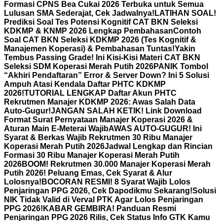
Formasi CPNS Bea Cukai 2026 Terbuka untuk Semua
Lulusan SMA Sederajat, Cek Jadwalnya!
LATIHAN SOAL!
Prediksi Soal Tes Potensi Kognitif CAT BKN Seleksi
KDKMP & KNMP 2026 Lengkap Pembahasan
Contoh
Soal CAT BKN Seleksi KDKMP 2026 (Tes Kognitif &
Manajemen Koperasi) & Pembahasan Tuntas!
Yakin
Tembus Passing Grade! Ini Kisi-Kisi Materi CAT BKN
Seleksi SDM Koperasi Merah Putih 2026
PANIK Tombol
“Akhiri Pendaftaran” Error & Server Down? Ini 5 Solusi
Ampuh Atasi Kendala Daftar PHTC KDKMP
2026!
TUTORIAL LENGKAP Daftar Akun PHTC
Rekrutmen Manajer KDKMP 2026: Awas Salah Data
Auto-Gugur!
JANGAN SALAH KETIK! Link Download
Format Surat Pernyataan Manajer Koperasi 2026 &
Aturan Main E-Meterai Wajib
AWAS AUTO-GUGUR! Ini
Syarat & Berkas Wajib Rekrutmen 30 Ribu Manajer
Koperasi Merah Putih 2026
Jadwal Lengkap dan Rincian
Formasi 30 Ribu Manajer Koperasi Merah Putih
2026
BOOM! Rekrutmen 30.000 Manajer Koperasi Merah
Putih 2026! Peluang Emas, Cek Syarat & Alur
Lolosnya!
BOCORAN RESMI! 8 Syarat Wajib Lolos
Penjaringan PPG 2026, Cek Dapodikmu Sekarang!
Solusi
NIK Tidak Valid di Verval PTK Agar Lolos Penjaringan
PPG 2026!
KABAR GEMBIRA! Panduan Resmi
Penjaringan PPG 2026 Rilis, Cek Status Info GTK Kamu