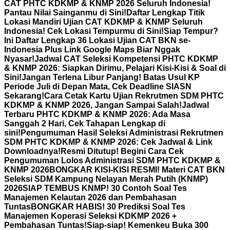
CAT PHTC KDKMP & KNMP 2026 Seluruh Indonesia!
Pantau Nilai Sainganmu di Sini!
Daftar Lengkap Titik
Lokasi Mandiri Ujian CAT KDKMP & KNMP Seluruh
Indonesia! Cek Lokasi Tempurmu di Sini!
Siap Tempur?
Ini Daftar Lengkap 36 Lokasi Ujian CAT BKN se-
Indonesia Plus Link Google Maps Biar Nggak
Nyasar!
Jadwal CAT Seleksi Kompetensi PHTC KDKMP
& KNMP 2026: Siapkan Dirimu, Pelajari Kisi-Kisi & Soal di
Sini!
Jangan Terlena Libur Panjang! Batas Usul KP
Periode Juli di Depan Mata, Cek Deadline SIASN
Sekarang!
Cara Cetak Kartu Ujian Rekrutmen SDM PHTC
KDKMP & KNMP 2026, Jangan Sampai Salah!
Jadwal
Terbaru PHTC KDKMP & KNMP 2026: Ada Masa
Sanggah 2 Hari, Cek Tahapan Lengkap di
sini!
Pengumuman Hasil Seleksi Administrasi Rekrutmen
SDM PHTC KDKMP & KNMP 2026: Cek Jadwal & Link
Downloadnya!
Resmi Ditutup! Begini Cara Cek
Pengumuman Lolos Administrasi SDM PHTC KDKMP &
KNMP 2026
BONGKAR KISI-KISI RESMI! Materi CAT BKN
Seleksi SDM Kampung Nelayan Merah Putih (KNMP)
2026
SIAP TEMBUS KNMP! 30 Contoh Soal Tes
Manajemen Kelautan 2026 dan Pembahasan
Tuntas
BONGKAR HABIS! 30 Prediksi Soal Tes
Manajemen Koperasi Seleksi KDKMP 2026 +
Pembahasan Tuntas!
Siap-siap! Kemenkeu Buka 300