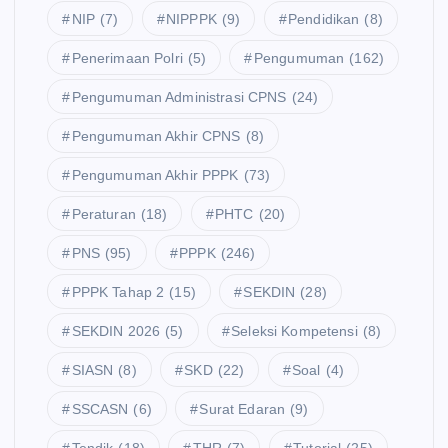
NIP
(7)
NIPPPK
(9)
Pendidikan
(8)
Penerimaan Polri
(5)
Pengumuman
(162)
Pengumuman Administrasi CPNS
(24)
Pengumuman Akhir CPNS
(8)
Pengumuman Akhir PPPK
(73)
Peraturan
(18)
PHTC
(20)
PNS
(95)
PPPK
(246)
PPPK Tahap 2
(15)
SEKDIN
(28)
SEKDIN 2026
(5)
Seleksi Kompetensi
(8)
SIASN
(8)
SKD
(22)
Soal
(4)
SSCASN
(6)
Surat Edaran
(9)
Tendik
(18)
THR
(7)
Tutorial
(25)