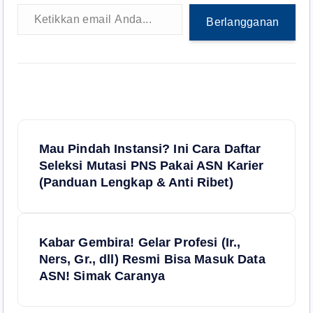
Ketikkan email Anda...
Berlangganan
N
Mau Pindah Instansi? Ini Cara Daftar
a
Seleksi Mutasi PNS Pakai ASN Karier
(Panduan Lengkap & Anti Ribet)
v
i
Kabar Gembira! Gelar Profesi (Ir.,
Ners, Gr., dll) Resmi Bisa Masuk Data
g
ASN! Simak Caranya
a