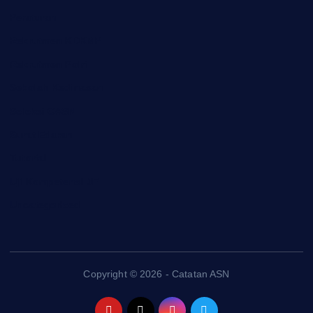
Peraturan
Rekrutmen KDKMP
Rekrutmen Polri
Sekolah Kedinasan
Seleksi CASN
Surat Edaran
Tutorial
Uji Kompetensi JF
Uncategorized
Copyright © 2026 - Catatan ASN