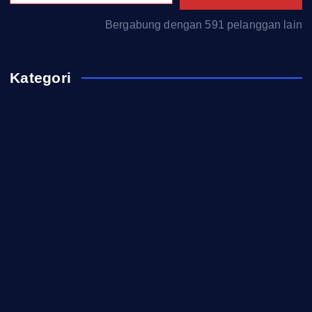
Bergabung dengan 591 pelanggan lain
Kategori
Akademi TNI
Berita
Download
Formasi CASN
Info ASN
Karir ASN
Pelatihan
Pendidikan
Pengumuman