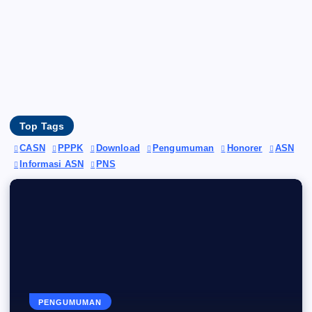
Top Tags
CASN
PPPK
Download
Pengumuman
Honorer
ASN
Informasi ASN
PNS
PENGUMUMAN