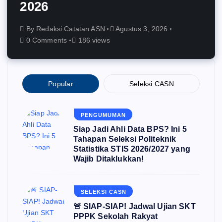
2026
By
Redaksi Catatan ASN
Agustus 3, 2026
0 Comments
186 views
Popular
Seleksi CASN
PENGUMUMAN
Siap Jadi Ahli Data BPS? Ini 5
Tahapan Seleksi Politeknik
Statistika STIS 2026/2027 yang
Wajib Ditaklukkan!
SELEKSI CASN
🚨 SIAP-SIAP! Jadwal Ujian SKT
PPPK Sekolah Rakyat