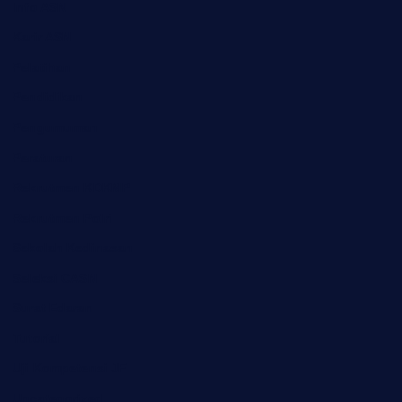
Info ASN
Karir ASN
Pelatihan
Pendidikan
Pengumuman
Peraturan
Rekrutmen KDKMP
Rekrutmen Polri
Sekolah Kedinasan
Seleksi CASN
Surat Edaran
Tutorial
Uji Kompetensi JF
Uncategorized