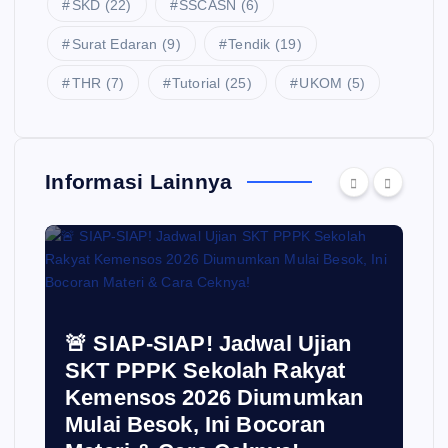
SKD
(22)
SSCASN
(6)
Surat Edaran
(9)
Tendik
(19)
THR
(7)
Tutorial
(25)
UKOM
(5)
Informasi Lainnya
🚨 SIAP-SIAP! Jadwal Ujian
SKT PPPK Sekolah Rakyat
Kemensos 2026 Diumumkan
Mulai Besok, Ini Bocoran