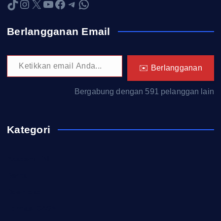
TikTok
Instagram
X
YouTube
Facebook
Telegram
WhatsApp
Berlangganan Email
Ketikkan email Anda...
✉️ Berlangganan
Bergabung dengan 591 pelanggan lain
Kategori
Akademi TNI
Berita
Download
Formasi CASN