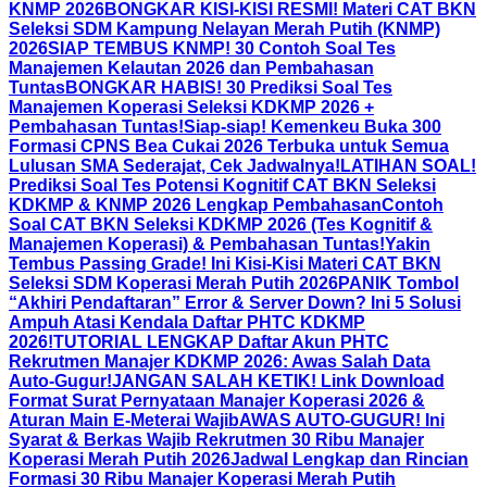
KNMP 2026
BONGKAR KISI-KISI RESMI! Materi CAT BKN
Seleksi SDM Kampung Nelayan Merah Putih (KNMP)
2026
SIAP TEMBUS KNMP! 30 Contoh Soal Tes
Manajemen Kelautan 2026 dan Pembahasan
Tuntas
BONGKAR HABIS! 30 Prediksi Soal Tes
Manajemen Koperasi Seleksi KDKMP 2026 +
Pembahasan Tuntas!
Siap-siap! Kemenkeu Buka 300
Formasi CPNS Bea Cukai 2026 Terbuka untuk Semua
Lulusan SMA Sederajat, Cek Jadwalnya!
LATIHAN SOAL!
Prediksi Soal Tes Potensi Kognitif CAT BKN Seleksi
KDKMP & KNMP 2026 Lengkap Pembahasan
Contoh
Soal CAT BKN Seleksi KDKMP 2026 (Tes Kognitif &
Manajemen Koperasi) & Pembahasan Tuntas!
Yakin
Tembus Passing Grade! Ini Kisi-Kisi Materi CAT BKN
Seleksi SDM Koperasi Merah Putih 2026
PANIK Tombol
“Akhiri Pendaftaran” Error & Server Down? Ini 5 Solusi
Ampuh Atasi Kendala Daftar PHTC KDKMP
2026!
TUTORIAL LENGKAP Daftar Akun PHTC
Rekrutmen Manajer KDKMP 2026: Awas Salah Data
Auto-Gugur!
JANGAN SALAH KETIK! Link Download
Format Surat Pernyataan Manajer Koperasi 2026 &
Aturan Main E-Meterai Wajib
AWAS AUTO-GUGUR! Ini
Syarat & Berkas Wajib Rekrutmen 30 Ribu Manajer
Koperasi Merah Putih 2026
Jadwal Lengkap dan Rincian
Formasi 30 Ribu Manajer Koperasi Merah Putih