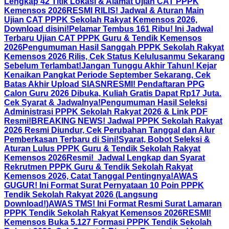
Lengkap 42 Titik Lokasi & Alamat Ujian CAT PPPK
Kemensos 2026
RESMI RILIS! Jadwal & Aturan Main
Ujian CAT PPPK Sekolah Rakyat Kemensos 2026,
Download disini!
Pelamar Tembus 161 Ribu! Ini Jadwal
Terbaru Ujian CAT PPPK Guru & Tendik Kemensos
2026
Pengumuman Hasil Sanggah PPPK Sekolah Rakyat
Kemensos 2026 Rilis, Cek Status Kelulusanmu Sekarang
Sebelum Terlambat!
Jangan Tunggu Akhir Tahun! Kejar
Kenaikan Pangkat Periode September Sekarang, Cek
Batas Akhir Upload SIASN
RESMI! Pendaftaran PPG
Calon Guru 2026 Dibuka, Kuliah Gratis Dapat Rp17 Juta.
Cek Syarat & Jadwalnya!
Pengumuman Hasil Seleksi
Administrasi PPPK Sekolah Rakyat 2026 & Link PDF
Resmi!
BREAKING NEWS! Jadwal PPPK Sekolah Rakyat
2026 Resmi Diundur, Cek Perubahan Tanggal dan Alur
Pemberkasan Terbaru di Sini!
Syarat, Bobot Seleksi &
Aturan Lulus PPPK Guru & Tendik Sekolah Rakyat
Kemensos 2026
Resmi! Jadwal Lengkap dan Syarat
Rekrutmen PPPK Guru & Tendik Sekolah Rakyat
Kemensos 2026, Catat Tanggal Pentingnya!
AWAS
GUGUR! Ini Format Surat Pernyataan 10 Poin PPPK
Tendik Sekolah Rakyat 2026 (Langsung
Download!)
AWAS TMS! Ini Format Resmi Surat Lamaran
PPPK Tendik Sekolah Rakyat Kemensos 2026
RESMI!
Kemensos Buka 5.127 Formasi PPPK Tendik Sekolah