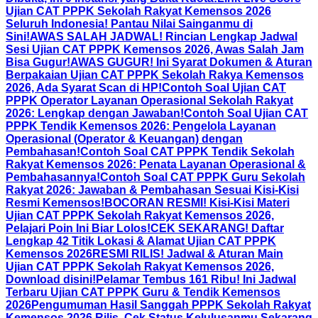
Ujian CAT PPPK Sekolah Rakyat Kemensos 2026
Seluruh Indonesia! Pantau Nilai Sainganmu di
Sini!
AWAS SALAH JADWAL! Rincian Lengkap Jadwal
Sesi Ujian CAT PPPK Kemensos 2026, Awas Salah Jam
Bisa Gugur!
AWAS GUGUR! Ini Syarat Dokumen & Aturan
Berpakaian Ujian CAT PPPK Sekolah Rakya Kemensos
2026, Ada Syarat Scan di HP!
Contoh Soal Ujian CAT
PPPK Operator Layanan Operasional Sekolah Rakyat
2026: Lengkap dengan Jawaban!
Contoh Soal Ujian CAT
PPPK Tendik Kemensos 2026: Pengelola Layanan
Operasional (Operator & Keuangan) dengan
Pembahasan!
Contoh Soal CAT PPPK Tendik Sekolah
Rakyat Kemensos 2026: Penata Layanan Operasional &
Pembahasannya!
Contoh Soal CAT PPPK Guru Sekolah
Rakyat 2026: Jawaban & Pembahasan Sesuai Kisi-Kisi
Resmi Kemensos!
BOCORAN RESMI! Kisi-Kisi Materi
Ujian CAT PPPK Sekolah Rakyat Kemensos 2026,
Pelajari Poin Ini Biar Lolos!
CEK SEKARANG! Daftar
Lengkap 42 Titik Lokasi & Alamat Ujian CAT PPPK
Kemensos 2026
RESMI RILIS! Jadwal & Aturan Main
Ujian CAT PPPK Sekolah Rakyat Kemensos 2026,
Download disini!
Pelamar Tembus 161 Ribu! Ini Jadwal
Terbaru Ujian CAT PPPK Guru & Tendik Kemensos
2026
Pengumuman Hasil Sanggah PPPK Sekolah Rakyat
Kemensos 2026 Rilis, Cek Status Kelulusanmu Sekarang