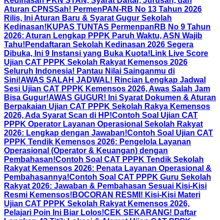
Kedinasan PKN STAN, Syarat Daftar, Jurusan, dan
Aturan CPNS
Sah! PermenPAN-RB No 13 Tahun 2026
Rilis, Ini Aturan Baru & Syarat Gugur Sekolah
Kedinasan!
KUPAS TUNTAS PermenpanRB No 9 Tahun
2026: Aturan Lengkap PPPK Paruh Waktu, ASN Wajib
Tahu!
Pendaftaran Sekolah Kedinasan 2026 Segera
Dibuka, Ini 9 Instansi yang Buka Kuota!
Link Live Score
Ujian CAT PPPK Sekolah Rakyat Kemensos 2026
Seluruh Indonesia! Pantau Nilai Sainganmu di
Sini!
AWAS SALAH JADWAL! Rincian Lengkap Jadwal
Sesi Ujian CAT PPPK Kemensos 2026, Awas Salah Jam
Bisa Gugur!
AWAS GUGUR! Ini Syarat Dokumen & Aturan
Berpakaian Ujian CAT PPPK Sekolah Rakya Kemensos
2026, Ada Syarat Scan di HP!
Contoh Soal Ujian CAT
PPPK Operator Layanan Operasional Sekolah Rakyat
2026: Lengkap dengan Jawaban!
Contoh Soal Ujian CAT
PPPK Tendik Kemensos 2026: Pengelola Layanan
Operasional (Operator & Keuangan) dengan
Pembahasan!
Contoh Soal CAT PPPK Tendik Sekolah
Rakyat Kemensos 2026: Penata Layanan Operasional &
Pembahasannya!
Contoh Soal CAT PPPK Guru Sekolah
Rakyat 2026: Jawaban & Pembahasan Sesuai Kisi-Kisi
Resmi Kemensos!
BOCORAN RESMI! Kisi-Kisi Materi
Ujian CAT PPPK Sekolah Rakyat Kemensos 2026,
Pelajari Poin Ini Biar Lolos!
CEK SEKARANG! Daftar