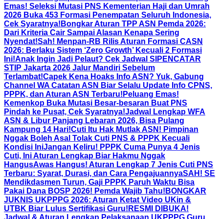
Emas! Seleksi Mutasi PNS Kementerian Haji dan Umrah
2026 Buka 453 Formasi Penempatan Seluruh Indonesia,
Cek Syaratnya!
Bongkar Aturan TPP ASN Pemda 2026:
Dari Kriteria Cair Sampai Alasan Kenapa Sering
Nyendat!
Sah! Menpan-RB Rilis Aturan Formasi CASN
2026: Berlaku Sistem ‘Zero Growth’ Kecuali 2 Formasi
Ini!
Anak Ingin Jadi Pelaut? Cek Jadwal SIPENCATAR
STIP Jakarta 2026 Jalur Mandiri Sebelum
Terlambat!
Capek Kena Hoaks Info ASN? Yuk, Gabung
Channel WA Catatan ASN Biar Selalu Update Info CPNS,
PPPK, dan Aturan ASN Terbaru!
Peluang Emas!
Kemenkop Buka Mutasi Besar-besaran Buat PNS
Pindah ke Pusat, Cek Syaratnya!
Jadwal Lengkap WFA
ASN & Libur Panjang Lebaran 2026, Bisa Pulang
Kampung 14 Hari!
Cuti Itu Hak Mutlak ASN! Pimpinan
Nggak Boleh Asal Tolak Cuti PNS & PPPK Kecuali
Kondisi Ini
Jangan Keliru! PPPK Cuma Punya 4 Jenis
Cuti, Ini Aturan Lengkap Biar Hakmu Nggak
Hangus
Awas Hangus! Aturan Lengkap 7 Jenis Cuti PNS
Terbaru: Syarat, Durasi, dan Cara Pengajuannya
SAH! SE
Mendikdasmen Turun, Gaji PPPK Paruh Waktu Bisa
Pakai Dana BOSP 2026! Pemda Wajib Tahu!
BONGKAR
JUKNIS UKPPPG 2026: Aturan Ketat Video UKin &
UTBK Biar Lulus Sertifikasi Guru!
RESMI DIBUKA!
Jadwal & Aturan Lengkap Pelaksanaan UKPPPG Guru