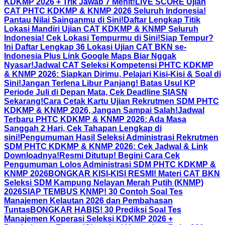
KDKMP 2026 + Trik Jawab 7 Menit!
LIVE SCORE Ujian
CAT PHTC KDKMP & KNMP 2026 Seluruh Indonesia!
Pantau Nilai Sainganmu di Sini!
Daftar Lengkap Titik
Lokasi Mandiri Ujian CAT KDKMP & KNMP Seluruh
Indonesia! Cek Lokasi Tempurmu di Sini!
Siap Tempur?
Ini Daftar Lengkap 36 Lokasi Ujian CAT BKN se-
Indonesia Plus Link Google Maps Biar Nggak
Nyasar!
Jadwal CAT Seleksi Kompetensi PHTC KDKMP
& KNMP 2026: Siapkan Dirimu, Pelajari Kisi-Kisi & Soal di
Sini!
Jangan Terlena Libur Panjang! Batas Usul KP
Periode Juli di Depan Mata, Cek Deadline SIASN
Sekarang!
Cara Cetak Kartu Ujian Rekrutmen SDM PHTC
KDKMP & KNMP 2026, Jangan Sampai Salah!
Jadwal
Terbaru PHTC KDKMP & KNMP 2026: Ada Masa
Sanggah 2 Hari, Cek Tahapan Lengkap di
sini!
Pengumuman Hasil Seleksi Administrasi Rekrutmen
SDM PHTC KDKMP & KNMP 2026: Cek Jadwal & Link
Downloadnya!
Resmi Ditutup! Begini Cara Cek
Pengumuman Lolos Administrasi SDM PHTC KDKMP &
KNMP 2026
BONGKAR KISI-KISI RESMI! Materi CAT BKN
Seleksi SDM Kampung Nelayan Merah Putih (KNMP)
2026
SIAP TEMBUS KNMP! 30 Contoh Soal Tes
Manajemen Kelautan 2026 dan Pembahasan
Tuntas
BONGKAR HABIS! 30 Prediksi Soal Tes
Manajemen Koperasi Seleksi KDKMP 2026 +