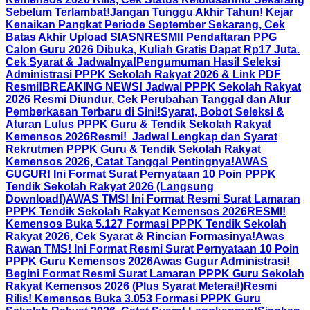
Sebelum Terlambat!
Jangan Tunggu Akhir Tahun! Kejar
Kenaikan Pangkat Periode September Sekarang, Cek
Batas Akhir Upload SIASN
RESMI! Pendaftaran PPG
Calon Guru 2026 Dibuka, Kuliah Gratis Dapat Rp17 Juta.
Cek Syarat & Jadwalnya!
Pengumuman Hasil Seleksi
Administrasi PPPK Sekolah Rakyat 2026 & Link PDF
Resmi!
BREAKING NEWS! Jadwal PPPK Sekolah Rakyat
2026 Resmi Diundur, Cek Perubahan Tanggal dan Alur
Pemberkasan Terbaru di Sini!
Syarat, Bobot Seleksi &
Aturan Lulus PPPK Guru & Tendik Sekolah Rakyat
Kemensos 2026
Resmi! Jadwal Lengkap dan Syarat
Rekrutmen PPPK Guru & Tendik Sekolah Rakyat
Kemensos 2026, Catat Tanggal Pentingnya!
AWAS
GUGUR! Ini Format Surat Pernyataan 10 Poin PPPK
Tendik Sekolah Rakyat 2026 (Langsung
Download!)
AWAS TMS! Ini Format Resmi Surat Lamaran
PPPK Tendik Sekolah Rakyat Kemensos 2026
RESMI!
Kemensos Buka 5.127 Formasi PPPK Tendik Sekolah
Rakyat 2026, Cek Syarat & Rincian Formasinya!
Awas
Rawan TMS! Ini Format Resmi Surat Pernyataan 10 Poin
PPPK Guru Kemensos 2026
Awas Gugur Administrasi!
Begini Format Resmi Surat Lamaran PPPK Guru Sekolah
Rakyat Kemensos 2026 (Plus Syarat Meterai!)
Resmi
Rilis! Kemensos Buka 3.053 Formasi PPPK Guru