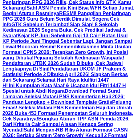
Penjaringan PPG 2026 Rilis, Cek Status Info GTK Kamu
Sekarang!
Sah! ASN Pemda Kini Bisa WFH Setiap Jumat,
Begini Aturan Resminya
RESMI! Panggilan Penjaringan
PPG 2026 Guru Belum Serdik Dimulai, Segera Cek
InfoGTK Sebelum Terlambat!
Siap-Siap! 8 Sekolah
Kedinasan 2026 Segera Buka, Cek Prediksi Jadwal &
Syarat
Kejar KP Juni Sebelum Gaji 13 Cair! Batas Usul
KP Periode Juni Tinggal Sebentar Lagi, Jangan Sampai
Lewat!
Bocoran Resmi! Kemendikdasmen Minta Usulan
Formasi CPNS 2026: Terapkan Zero Growth, Ini Posisi
yang Dibuka!
Pejuang Sekolah Kedinasan Waspada!
Pendaftaran UTBK 2026 Sudah Dibuka, Cek Jadwal
Lengkapnya Di Sini!
Pendaftaran UKOM JF Prakom &
Statistisi Periode 2 Dibuka April 2026! Siapkan Berkas
dari Sekarang!
Selamat Hari Raya Idulfitri 1447
H! Ini Kumpulan Kata Maaf & Ucapan Idul Fitri 1447 H
Spesial untuk Abdi Negara
Download Format Surat
Lamaran Seleksi Mutasi PNS Kementerian Haji 2026:
Panduan Lengkap + Download Template Gratis
Peluang
Emas! Seleksi Mutasi PNS Kementerian Haji dan Umrah
2026 Buka 453 Formasi Penempatan Seluruh Indonesia,
Cek Syaratnya!
Bongkar Aturan TPP ASN Pemda 2026:
Dari Kriteria Cair Sampai Alasan Kenapa Sering
Nyendat!
Sah! Menpan-RB Rilis Aturan Formasi CASN
2026: Berlaku Sistem ‘Zero Growth’ Kecuali 2 Formasi