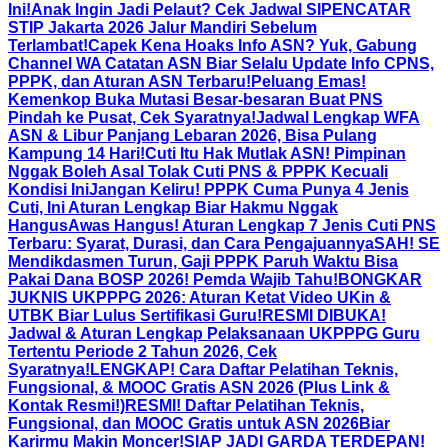
Ini!
Anak Ingin Jadi Pelaut? Cek Jadwal SIPENCATAR
STIP Jakarta 2026 Jalur Mandiri Sebelum
Terlambat!
Capek Kena Hoaks Info ASN? Yuk, Gabung
Channel WA Catatan ASN Biar Selalu Update Info CPNS,
PPPK, dan Aturan ASN Terbaru!
Peluang Emas!
Kemenkop Buka Mutasi Besar-besaran Buat PNS
Pindah ke Pusat, Cek Syaratnya!
Jadwal Lengkap WFA
ASN & Libur Panjang Lebaran 2026, Bisa Pulang
Kampung 14 Hari!
Cuti Itu Hak Mutlak ASN! Pimpinan
Nggak Boleh Asal Tolak Cuti PNS & PPPK Kecuali
Kondisi Ini
Jangan Keliru! PPPK Cuma Punya 4 Jenis
Cuti, Ini Aturan Lengkap Biar Hakmu Nggak
Hangus
Awas Hangus! Aturan Lengkap 7 Jenis Cuti PNS
Terbaru: Syarat, Durasi, dan Cara Pengajuannya
SAH! SE
Mendikdasmen Turun, Gaji PPPK Paruh Waktu Bisa
Pakai Dana BOSP 2026! Pemda Wajib Tahu!
BONGKAR
JUKNIS UKPPPG 2026: Aturan Ketat Video UKin &
UTBK Biar Lulus Sertifikasi Guru!
RESMI DIBUKA!
Jadwal & Aturan Lengkap Pelaksanaan UKPPPG Guru
Tertentu Periode 2 Tahun 2026, Cek
Syaratnya!
LENGKAP! Cara Daftar Pelatihan Teknis,
Fungsional, & MOOC Gratis ASN 2026 (Plus Link &
Kontak Resmi!)
RESMI! Daftar Pelatihan Teknis,
Fungsional, dan MOOC Gratis untuk ASN 2026Biar
Karirmu Makin Moncer!
SIAP JADI GARDA TERDEPAN!