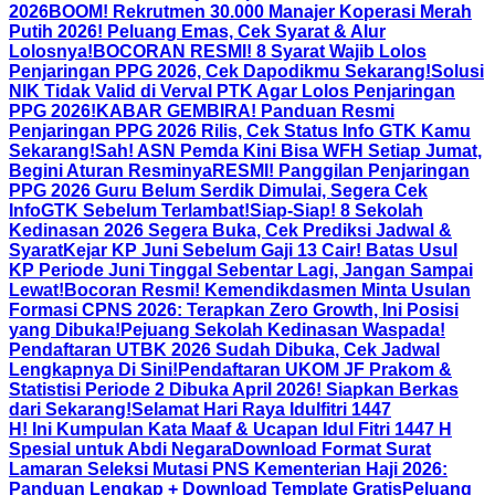
2026
BOOM! Rekrutmen 30.000 Manajer Koperasi Merah
Putih 2026! Peluang Emas, Cek Syarat & Alur
Lolosnya!
BOCORAN RESMI! 8 Syarat Wajib Lolos
Penjaringan PPG 2026, Cek Dapodikmu Sekarang!
Solusi
NIK Tidak Valid di Verval PTK Agar Lolos Penjaringan
PPG 2026!
KABAR GEMBIRA! Panduan Resmi
Penjaringan PPG 2026 Rilis, Cek Status Info GTK Kamu
Sekarang!
Sah! ASN Pemda Kini Bisa WFH Setiap Jumat,
Begini Aturan Resminya
RESMI! Panggilan Penjaringan
PPG 2026 Guru Belum Serdik Dimulai, Segera Cek
InfoGTK Sebelum Terlambat!
Siap-Siap! 8 Sekolah
Kedinasan 2026 Segera Buka, Cek Prediksi Jadwal &
Syarat
Kejar KP Juni Sebelum Gaji 13 Cair! Batas Usul
KP Periode Juni Tinggal Sebentar Lagi, Jangan Sampai
Lewat!
Bocoran Resmi! Kemendikdasmen Minta Usulan
Formasi CPNS 2026: Terapkan Zero Growth, Ini Posisi
yang Dibuka!
Pejuang Sekolah Kedinasan Waspada!
Pendaftaran UTBK 2026 Sudah Dibuka, Cek Jadwal
Lengkapnya Di Sini!
Pendaftaran UKOM JF Prakom &
Statistisi Periode 2 Dibuka April 2026! Siapkan Berkas
dari Sekarang!
Selamat Hari Raya Idulfitri 1447
H! Ini Kumpulan Kata Maaf & Ucapan Idul Fitri 1447 H
Spesial untuk Abdi Negara
Download Format Surat
Lamaran Seleksi Mutasi PNS Kementerian Haji 2026:
Panduan Lengkap + Download Template Gratis
Peluang