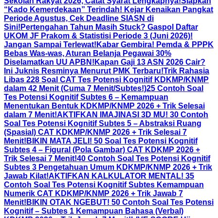
Sekolah Rakyat 2026, Catat Syarat Lengkapnya!
Siapkan
“Kado Kemerdekaan” Terindah! Kejar Kenaikan Pangkat
Periode Agustus, Cek Deadline SIASN di
Sini!
Pertengahan Tahun Masih Stuck? Gaspol Daftar
UKOM JF Prakom & Statistisi Periode 3 (Juni 2026)!
Jangan Sampai Terlewat!
Kabar Gembira! Pemda & PPPK
Bebas Was-was, Aturan Belanja Pegawai 30%
Diselamatkan UU APBN!
Kapan Gaji 13 ASN 2026 Cair?
Ini Juknis Resminya Menurut PMK Terbaru!
Trik Rahasia
Libas 228 Soal CAT Tes Potensi Kognitif KDKMP/KNMP
dalam 42 Menit (Cuma 7 Menit/Subtes!)
25 Contoh Soal
Tes Potensi Kognitif Subtes 6 – Kemampuan
Menentukan Bentuk KDKMP/KNMP 2026 + Trik Selesai
dalam 7 Menit!
AKTIFKAN IMAJINASI 3D MU! 30 Contoh
Soal Tes Potensi Kognitif Subtes 5 – Abstraksi Ruang
(Spasial) CAT KDKMP/KNMP 2026 + Trik Selesai 7
Menit!
BIKIN MATA JELI! 50 Soal Tes Potensi Kognitif
Subtes 4 – Figural (Pola Gambar) CAT KDKMP 2026 +
Trik Selesai 7 Menit!
40 Contoh Soal Tes Potensi Kognitif
Subtes 3 Pengetahuan Umum KDKMP/KNMP 2026 + Trik
Jawab Kilat!
AKTIFKAN KALKULATOR MENTAL! 35
Contoh Soal Tes Potensi Kognitif Subtes Kemampuan
Numerik CAT KDKMP/KNMP 2026 + Trik Jawab 7
Menit!
BIKIN OTAK NGEBUT! 50 Contoh Soal Tes Potensi
Kognitif – Subtes 1 Kemampuan Bahasa (Verbal)