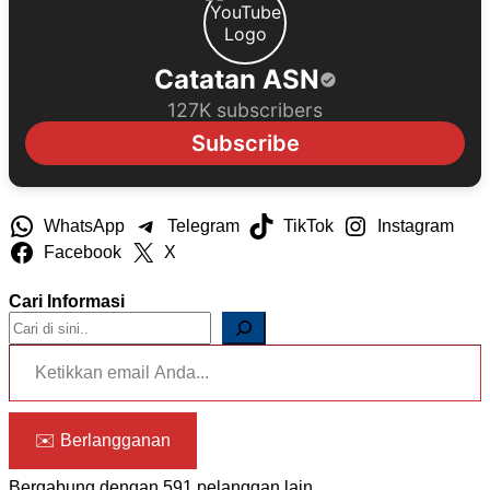
Catatan ASN
127K subscribers
Subscribe
WhatsApp
Telegram
TikTok
Instagram
Facebook
X
Cari Informasi
Ketikkan email Anda...
✉️ Berlangganan
Bergabung dengan 591 pelanggan lain