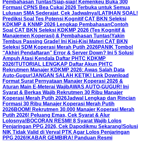
Pembahasan Tuntas!
Siap-siap! Kemenkeu Buka 300
Formasi CPNS Bea Cukai 2026 Terbuka untuk Semua
Lulusan SMA Sederajat, Cek Jadwalnya!
LATIHAN SOAL!
Prediksi Soal Tes Potensi Kognitif CAT BKN Seleksi
KDKMP & KNMP 2026 Lengkap Pembahasan
Contoh
Soal CAT BKN Seleksi KDKMP 2026 (Tes Kognitif &
Manajemen Koperasi) & Pembahasan Tuntas!
Yakin
Tembus Passing Grade! Ini Kisi-Kisi Materi CAT BKN
Seleksi SDM Koperasi Merah Putih 2026
PANIK Tombol
“Akhiri Pendaftaran” Error & Server Down? Ini 5 Solusi
Ampuh Atasi Kendala Daftar PHTC KDKMP
2026!
TUTORIAL LENGKAP Daftar Akun PHTC
Rekrutmen Manajer KDKMP 2026: Awas Salah Data
Auto-Gugur!
JANGAN SALAH KETIK! Link Download
Format Surat Pernyataan Manajer Koperasi 2026 &
Aturan Main E-Meterai Wajib
AWAS AUTO-GUGUR! Ini
Syarat & Berkas Wajib Rekrutmen 30 Ribu Manajer
Koperasi Merah Putih 2026
Jadwal Lengkap dan Rincian
Formasi 30 Ribu Manajer Koperasi Merah Putih
2026
BOOM! Rekrutmen 30.000 Manajer Koperasi Merah
Putih 2026! Peluang Emas, Cek Syarat & Alur
Lolosnya!
BOCORAN RESMI! 8 Syarat Wajib Lolos
Penjaringan PPG 2026, Cek Dapodikmu Sekarang!
Solusi
NIK Tidak Valid di Verval PTK Agar Lolos Penjaringan
PPG 2026!
KABAR GEMBIRA! Panduan Resmi