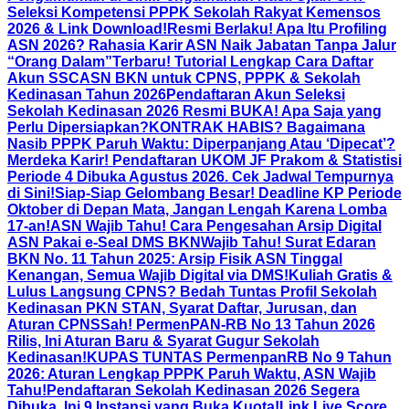
Seleksi Kompetensi PPPK Sekolah Rakyat Kemensos
2026 & Link Download!
Resmi Berlaku! Apa Itu Profiling
ASN 2026? Rahasia Karir ASN Naik Jabatan Tanpa Jalur
“Orang Dalam”
Terbaru! Tutorial Lengkap Cara Daftar
Akun SSCASN BKN untuk CPNS, PPPK & Sekolah
Kedinasan Tahun 2026
Pendaftaran Akun Seleksi
Sekolah Kedinasan 2026 Resmi BUKA! Apa Saja yang
Perlu Dipersiapkan?
KONTRAK HABIS? Bagaimana
Nasib PPPK Paruh Waktu: Diperpanjang Atau ‘Dipecat’?
Merdeka Karir! Pendaftaran UKOM JF Prakom & Statistisi
Periode 4 Dibuka Agustus 2026. Cek Jadwal Tempurnya
di Sini!
Siap-Siap Gelombang Besar! Deadline KP Periode
Oktober di Depan Mata, Jangan Lengah Karena Lomba
17-an!
ASN Wajib Tahu! Cara Pengesahan Arsip Digital
ASN Pakai e-Seal DMS BKN
Wajib Tahu! Surat Edaran
BKN No. 11 Tahun 2025: Arsip Fisik ASN Tinggal
Kenangan, Semua Wajib Digital via DMS!
Kuliah Gratis &
Lulus Langsung CPNS? Bedah Tuntas Profil Sekolah
Kedinasan PKN STAN, Syarat Daftar, Jurusan, dan
Aturan CPNS
Sah! PermenPAN-RB No 13 Tahun 2026
Rilis, Ini Aturan Baru & Syarat Gugur Sekolah
Kedinasan!
KUPAS TUNTAS PermenpanRB No 9 Tahun
2026: Aturan Lengkap PPPK Paruh Waktu, ASN Wajib
Tahu!
Pendaftaran Sekolah Kedinasan 2026 Segera
Dibuka, Ini 9 Instansi yang Buka Kuota!
Link Live Score