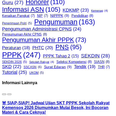
Honorer
(110)
Guru
(27)
Informasi ASN
(105)
KDKMP
(23)
Kemenag
(4)
NIPPPK
(9)
Kenaikan Pangkat
(7)
NIP
(7)
Pendidikan
(8)
Pengumuman
(163)
Penerimaan Polri
(5)
Pengumuman Administrasi CPNS
(24)
Pengumuman Akhir CPNS
(8)
Pengumuman Akhir PPPK
(73)
PNS
(95)
PHTC
(20)
Peraturan
(18)
PPPK
(247)
SEKDIN
(28)
PPPK Tahap 2
(15)
Seleksi Kompetensi
(8)
SIASN
(8)
SEKDIN 2026
(5)
Sekolah Rakyat
(4)
SKD
(22)
Tendik
(19)
Surat Edaran
(9)
THR
(7)
SSCASN
(6)
Tutorial
(25)
UKOM
(5)
Informasi Lainnya
🚨 SIAP-SIAP! Jadwal Ujian SKT PPPK Sekolah Rakyat
Kemensos 2026 Diumumkan Mulai Besok, Ini Bocoran
Materi & Cara Ceknya!