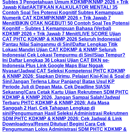
Subtes 3 Pengetahuan Umum KDKMP/KNMP 2026 + Trik
Jawab Kilat!
AKTIFKAN KALKULATOR MENTAL! 35
Contoh Soal Tes Potensi Kognitif Subtes Kemampuan
Numerik CAT KDKMP/KNMP 2026 + Trik Jawab 7
Menit!
BIKIN OTAK NGEBUT! 50 Contoh Soal Tes Potensi
Kognitif – Subtes 1 Kemampuan Bahasa (Verbal)
KDKMP 2026 + Trik Jawab 7 Menit!
LIVE SCORE Ujian
CAT PHTC KDKMP & KNMP 2026 Seluruh Indonesia!
Pantau Nilai Sainganmu di Sini!
Daftar Lengkap Titik
Lokasi Mandiri Ujian CAT KDKMP & KNMP Seluruh
Indonesia! Cek Lokasi Tempurmu di Sini!
Siap Tempur?
Ini Daftar Lengkap 36 Lokasi Ujian CAT BKN se-
Indonesia Plus Link Google Maps Biar Nggak
Nyasar!
Jadwal CAT Seleksi Kompetensi PHTC KDKMP
& KNMP 2026: Siapkan Dirimu, Pelajari Kisi-Kisi & Soal di
Sini!
Jangan Terlena Libur Panjang! Batas Usul KP
Periode Juli di Depan Mata, Cek Deadline SIASN
Sekarang!
Cara Cetak Kartu Ujian Rekrutmen SDM PHTC
KDKMP & KNMP 2026, Jangan Sampai Salah!
Jadwal
Terbaru PHTC KDKMP & KNMP 2026: Ada Masa
Sanggah 2 Hari, Cek Tahapan Lengkap di
sini!
Pengumuman Hasil Seleksi Administrasi Rekrutmen
SDM PHTC KDKMP & KNMP 2026: Cek Jadwal & Link
Downloadnya!
Resmi Ditutup! Begini Cara Cek
Pengumuman Lolos Administrasi SDM PHTC KDKMP &