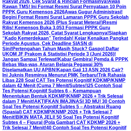
Rakyat 2026, Cek Syarat & Rincian Formasinya!
Awas
Rawan TMS! Ini Format Resmi Surat Pernyataan 10 Poin
PPPK Guru Kemensos 2026
Awas Gugur Administrasi!
Begini Format Resmi Surat Lamaran PPPK Guru Sekolah
Rakyat Kemensos 2026 (Plus Syarat Meterai!)
Resmi
Rilis! Kemensos Buka 3.053 Formasi PPPK Guru
Sekolah Rakyat 2026, Catat Syarat Lengkapnya!
Siapkan
“Kado Kemerdekaan” Terindah! Kejar Kenaikan Pangkat
Periode Agustus, Cek Deadline SIASN di
Sini!
Pertengahan Tahun Masih Stuck? Gaspol Daftar
UKOM JF Prakom & Statistisi Periode 3 (Juni 2026)!
Jangan Sampai Terlewat!
Kabar Gembira! Pemda & PPPK
Bebas Was-was, Aturan Belanja Pegawai 30%
Diselamatkan UU APBN!
Kapan Gaji 13 ASN 2026 Cair?
Ini Juknis Resminya Menurut PMK Terbaru!
Trik Rahasia
Libas 228 Soal CAT Tes Potensi Kognitif KDKMP/KNMP
dalam 42 Menit (Cuma 7 Menit/Subtes!)
25 Contoh Soal
Tes Potensi Kognitif Subtes 6 – Kemampuan
Menentukan Bentuk KDKMP/KNMP 2026 + Trik Selesai
dalam 7 Menit!
AKTIFKAN IMAJINASI 3D MU! 30 Contoh
Soal Tes Potensi Kognitif Subtes 5 – Abstraksi Ruang
(Spasial) CAT KDKMP/KNMP 2026 + Trik Selesai 7
Menit!
BIKIN MATA JELI! 50 Soal Tes Potensi Kognitif
Subtes 4 – Figural (Pola Gambar) CAT KDKMP 2026 +
Trik Selesai 7 Menit!
40 Contoh Soal Tes Potensi Kognitif