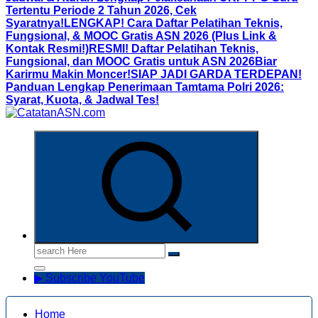
Tertentu Periode 2 Tahun 2026, Cek
Syaratnya!
LENGKAP! Cara Daftar Pelatihan Teknis,
Fungsional, & MOOC Gratis ASN 2026 (Plus Link &
Kontak Resmi!)
RESMI! Daftar Pelatihan Teknis,
Fungsional, dan MOOC Gratis untuk ASN 2026Biar
Karirmu Makin Moncer!
SIAP JADI GARDA TERDEPAN!
Panduan Lengkap Penerimaan Tamtama Polri 2026:
Syarat, Kuota, & Jadwal Tes!
Informasi Aparatur Sipil Negara
Search
for:
▶ Subscribe YouTube
Home