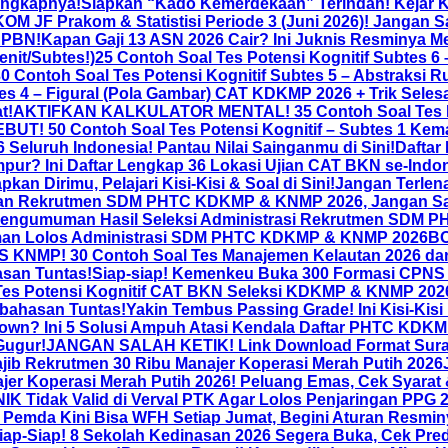
engkapnya!
Siapkan “Kado Kemerdekaan” Terindah! Kejar K
M JF Prakom & Statistisi Periode 3 (Juni 2026)! Jangan S
APBN!
Kapan Gaji 13 ASN 2026 Cair? Ini Juknis Resminya M
nit/Subtes!)
25 Contoh Soal Tes Potensi Kognitif Subte
Contoh Soal Tes Potensi Kognitif Subtes 5 – Abstraksi R
es 4 – Figural (Pola Gambar) CAT KDKMP 2026 + Trik Selesa
t!
AKTIFKAN KALKULATOR MENTAL! 35 Contoh Soal Tes P
UT! 50 Contoh Soal Tes Potensi Kognitif – Subtes 1 Kem
luruh Indonesia! Pantau Nilai Sainganmu di Sini!
Daftar
pur? Ini Daftar Lengkap 36 Lokasi Ujian CAT BKN se-Indo
Dirimu, Pelajari Kisi-Kisi & Soal di Sini!
Jangan Terlena
jian Rekrutmen SDM PHTC KDKMP & KNMP 2026, Jangan Sa
engumuman Hasil Seleksi Administrasi Rekrutmen SDM P
uman Lolos Administrasi SDM PHTC KDKMP & KNMP 2026
BO
 KNMP! 30 Contoh Soal Tes Manajemen Kelautan 2026 d
san Tuntas!
Siap-siap! Kemenkeu Buka 300 Formasi CPNS
 Tes Potensi Kognitif CAT BKN Seleksi KDKMP & KNMP 2
bahasan Tuntas!
Yakin Tembus Passing Grade! Ini Kisi-Kis
Down? Ini 5 Solusi Ampuh Atasi Kendala Daftar PHTC KDKM
Gugur!
JANGAN SALAH KETIK! Link Download Format Surat 
ib Rekrutmen 30 Ribu Manajer Koperasi Merah Putih 2026
er Koperasi Merah Putih 2026! Peluang Emas, Cek Syarat 
NIK Tidak Valid di Verval PTK Agar Lolos Penjaringan PPG 
 Pemda Kini Bisa WFH Setiap Jumat, Begini Aturan Resmin
iap-Siap! 8 Sekolah Kedinasan 2026 Segera Buka, Cek Pred