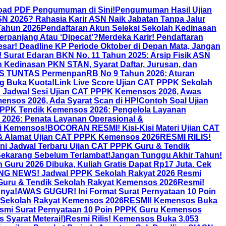
oad PDF Pengumuman di Sini!
Pengumuman Hasil Ujian
ASN 2026? Rahasia Karir ASN Naik Jabatan Tanpa Jalur
Tahun 2026
Pendaftaran Akun Seleksi Sekolah Kedinasan
panjang Atau ‘Dipecat’?
Merdeka Karir! Pendaftaran
sar! Deadline KP Periode Oktober di Depan Mata, Jangan
! Surat Edaran BKN No. 11 Tahun 2025: Arsip Fisik ASN
h Kedinasan PKN STAN, Syarat Daftar, Jurusan, dan
 TUNTAS PermenpanRB No 9 Tahun 2026: Aturan
ng Buka Kuota!
Link Live Score Ujian CAT PPPK Sekolah
Jadwal Sesi Ujian CAT PPPK Kemensos 2026, Awas
nsos 2026, Ada Syarat Scan di HP!
Contoh Soal Ujian
PPPK Tendik Kemensos 2026: Pengelola Layanan
2026: Penata Layanan Operasional &
mi Kemensos!
BOCORAN RESMI! Kisi-Kisi Materi Ujian CAT
 & Alamat Ujian CAT PPPK Kemensos 2026
RESMI RILIS!
Ini Jadwal Terbaru Ujian CAT PPPK Guru & Tendik
ekarang Sebelum Terlambat!
Jangan Tunggu Akhir Tahun!
Guru 2026 Dibuka, Kuliah Gratis Dapat Rp17 Juta. Cek
G NEWS! Jadwal PPPK Sekolah Rakyat 2026 Resmi
 Guru & Tendik Sekolah Rakyat Kemensos 2026
Resmi!
gnya!
AWAS GUGUR! Ini Format Surat Pernyataan 10 Poin
 Sekolah Rakyat Kemensos 2026
RESMI! Kemensos Buka
smi Surat Pernyataan 10 Poin PPPK Guru Kemensos
Syarat Meterai!)
Resmi Rilis! Kemensos Buka 3.053