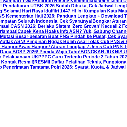
an Sampai Lewat!
Bocoran Resmi! Kemendikdasmen Minta Usu
 Pendaftaran UTBK 2026 Sudah Dibuka, Cek Jadwal Lengk
g!
Selamat Hari Raya Idulfitri 1447 H! Ini Kumpulan Kata Maa
NS Kementerian Haji 2026: Panduan Lengkap + Download T
mpatan Seluruh Indonesia, Cek Syaratnya!
Bongkar Aturan 
asi CASN 2026: Berlaku Sistem ‘Zero Growth’ Kecuali 2 Fo
rlambat!
Capek Kena Hoaks Info ASN? Yuk, Gabung Channel
utasi Besar-besaran Buat PNS Pindah ke Pusat, Cek Syar
 Mutlak ASN! Pimpinan Nggak Boleh Asal Tolak Cuti PNS & 
k Hangus
Awas Hangus! Aturan Lengkap 7 Jenis Cuti PNS Te
 Dana BOSP 2026! Pemda Wajib Tahu!
BONGKAR JUKNIS UKP
 Pelaksanaan UKPPPG Guru Tertentu Periode 2 Tahun 2026
& Kontak Resmi!)
RESMI! Daftar Pelatihan Teknis, Fungsion
nerimaan Tamtama Polri 2026: Syarat, Kuota, & Jadwal 