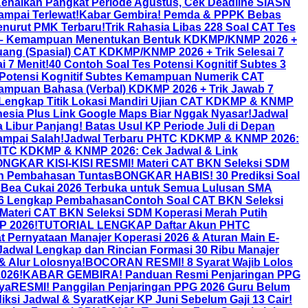
enaikan Pangkat Periode Agustus, Cek Deadline SIASN
ampai Terlewat!
Kabar Gembira! Pemda & PPPK Bebas
enurut PMK Terbaru!
Trik Rahasia Libas 228 Soal CAT Tes
s 6 – Kemampuan Menentukan Bentuk KDKMP/KNMP 2026 +
uang (Spasial) CAT KDKMP/KNMP 2026 + Trik Selesai 7
i 7 Menit!
40 Contoh Soal Tes Potensi Kognitif Subtes 3
otensi Kognitif Subtes Kemampuan Numerik CAT
ampuan Bahasa (Verbal) KDKMP 2026 + Trik Jawab 7
 Lengkap Titik Lokasi Mandiri Ujian CAT KDKMP & KNMP
nesia Plus Link Google Maps Biar Nggak Nyasar!
Jadwal
 Libur Panjang! Batas Usul KP Periode Juli di Depan
mpai Salah!
Jadwal Terbaru PHTC KDKMP & KNMP 2026:
HTC KDKMP & KNMP 2026: Cek Jadwal & Link
NGKAR KISI-KISI RESMI! Materi CAT BKN Seleksi SDM
an Pembahasan Tuntas
BONGKAR HABIS! 30 Prediksi Soal
 Bea Cukai 2026 Terbuka untuk Semua Lulusan SMA
026 Lengkap Pembahasan
Contoh Soal CAT BKN Seleksi
i Materi CAT BKN Seleksi SDM Koperasi Merah Putih
P 2026!
TUTORIAL LENGKAP Daftar Akun PHTC
Pernyataan Manajer Koperasi 2026 & Aturan Main E-
Jadwal Lengkap dan Rincian Formasi 30 Ribu Manajer
& Alur Lolosnya!
BOCORAN RESMI! 8 Syarat Wajib Lolos
2026!
KABAR GEMBIRA! Panduan Resmi Penjaringan PPG
ya
RESMI! Panggilan Penjaringan PPG 2026 Guru Belum
iksi Jadwal & Syarat
Kejar KP Juni Sebelum Gaji 13 Cair!