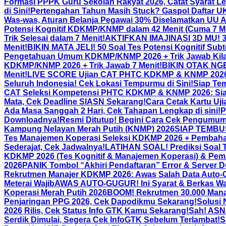
Formasi PPPK Guru Sekolah Rakyat 2026, Catat Syarat L
di Sini!
Pertengahan Tahun Masih Stuck? Gaspol Daftar UKO
Was-was, Aturan Belanja Pegawai 30% Diselamatkan UU 
Potensi Kognitif KDKMP/KNMP dalam 42 Menit (Cuma 7 Me
Trik Selesai dalam 7 Menit!
AKTIFKAN IMAJINASI 3D MU! 30 
Menit!
BIKIN MATA JELI! 50 Soal Tes Potensi Kognitif Subt
Pengetahuan Umum KDKMP/KNMP 2026 + Trik Jawab Kila
KDKMP/KNMP 2026 + Trik Jawab 7 Menit!
BIKIN OTAK NGEB
Menit!
LIVE SCORE Ujian CAT PHTC KDKMP & KNMP 2026 Se
Seluruh Indonesia! Cek Lokasi Tempurmu di Sini!
Siap Tem
CAT Seleksi Kompetensi PHTC KDKMP & KNMP 2026: Siapkan 
Mata, Cek Deadline SIASN Sekarang!
Cara Cetak Kartu U
Ada Masa Sanggah 2 Hari, Cek Tahapan Lengkap di sini!
P
Downloadnya!
Resmi Ditutup! Begini Cara Cek Pengum
Kampung Nelayan Merah Putih (KNMP) 2026
SIAP TEMBUS
Tes Manajemen Koperasi Seleksi KDKMP 2026 + Pembaha
Sederajat, Cek Jadwalnya!
LATIHAN SOAL! Prediksi Soal
KDKMP 2026 (Tes Kognitif & Manajemen Koperasi) & Pem
2026
PANIK Tombol “Akhiri Pendaftaran” Error & Server 
Rekrutmen Manajer KDKMP 2026: Awas Salah Data Auto-
Meterai Wajib
AWAS AUTO-GUGUR! Ini Syarat & Berkas Waj
Koperasi Merah Putih 2026
BOOM! Rekrutmen 30.000 Manaj
Penjaringan PPG 2026, Cek Dapodikmu Sekarang!
Solusi 
2026 Rilis, Cek Status Info GTK Kamu Sekarang!
Sah! ASN
Serdik Dimulai, Segera Cek InfoGTK Sebelum Terlambat!
S