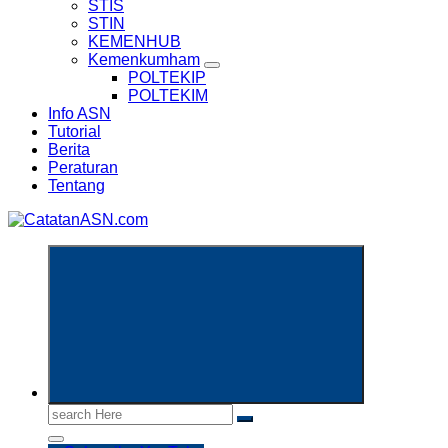
STIS
STIN
KEMENHUB
Kemenkumham
POLTEKIP
POLTEKIM
Info ASN
Tutorial
Berita
Peraturan
Tentang
Informasi Aparatur Sipil Negara
Search
for: