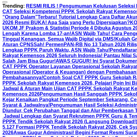
Trending:
RESMI RILIS ! Pengumuman Kelulusan Seleksi
CAT Seleksi Kompetensi PPPK Sekolah Rakyat Kemensos
“Orang Dalam”
Terbaru! Tutorial Lengkap Cara Daftar 
2026 Resmi BUKA! Apa Saja yang Perlu Dipersiapkan?
KO
UKOM JF Prakom & Statistisi Periode 4 Dibuka Agustus 20
Lengah Karena Lomba 17-an!
ASN Wajib Tahu! Cara Penge
Tinggal Kenangan, Semua Wajib Digital via DMS!
Kuliah G
Aturan CPNS
Sah! PermenPAN-RB No 13 Tahun 2026 Rilis,
Lengkap PPPK Paruh Waktu, ASN Wajib Tahu!
Pendaftaran
Rakyat Kemensos 2026 Seluruh Indonesia! Pantau Nilai S
Salah Jam Bisa Gugur!
AWAS GUGUR! Ini Syarat Dokumen 
CAT PPPK Operator Layanan Operasional Sekolah Rakya
Operasional (Operator & Keuangan) dengan Pembahasan
Pembahasannya!
Contoh Soal CAT PPPK Guru Sekolah Ra
PPPK Sekolah Rakyat Kemensos 2026, Pelajari Poin Ini Bi
Jadwal & Aturan Main Ujian CAT PPPK Sekolah Rakyat Ke
Kemensos 2026
Pengumuman Hasil Sanggah PPPK Sekolah
Kejar Kenaikan Pangkat Periode September Sekarang, Ce
Syarat & Jadwalnya!
Pengumuman Hasil Seleksi Administr
Diundur, Cek Perubahan Tanggal dan Alur Pemberkasan Te
Jadwal Lengkap dan Syarat Rekrutmen PPPK Guru & Tend
PPPK Tendik Sekolah Rakyat 2026 (Langsung Download!
5.127 Formasi PPPK Tendik Sekolah Rakyat 2026, Cek Sya
2026
Awas Gugur Administrasi! Begini Format Resmi Sura