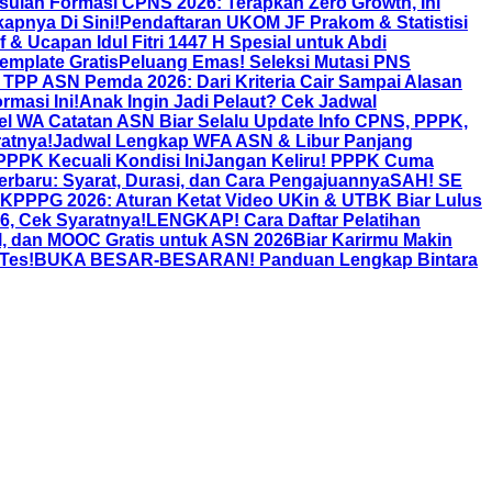
lan Formasi CPNS 2026: Terapkan Zero Growth, Ini
apnya Di Sini!
Pendaftaran UKOM JF Prakom & Statistisi
f & Ucapan Idul Fitri 1447 H Spesial untuk Abdi
emplate Gratis
Peluang Emas! Seleksi Mutasi PNS
TPP ASN Pemda 2026: Dari Kriteria Cair Sampai Alasan
rmasi Ini!
Anak Ingin Jadi Pelaut? Cek Jadwal
 WA Catatan ASN Biar Selalu Update Info CPNS, PPPK,
atnya!
Jadwal Lengkap WFA ASN & Libur Panjang
PPPK Kecuali Kondisi Ini
Jangan Keliru! PPPK Cuma
rbaru: Syarat, Durasi, dan Cara Pengajuannya
SAH! SE
PPG 2026: Aturan Ketat Video UKin & UTBK Biar Lulus
, Cek Syaratnya!
LENGKAP! Cara Daftar Pelatihan
al, dan MOOC Gratis untuk ASN 2026Biar Karirmu Makin
Tes!
BUKA BESAR-BESARAN! Panduan Lengkap Bintara