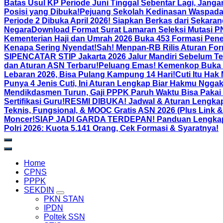
Batas Usul KP Periode Juni Tinggal Sebentar Lagi, Jang
Posisi yang Dibuka!
Pejuang Sekolah Kedinasan Waspada!
Periode 2 Dibuka April 2026! Siapkan Berkas dari Sekaran
Negara
Download Format Surat Lamaran Seleksi Mutasi P
Kementerian Haji dan Umrah 2026 Buka 453 Formasi Pene
Kenapa Sering Nyendat!
Sah! Menpan-RB Rilis Aturan Form
SIPENCATAR STIP Jakarta 2026 Jalur Mandiri Sebelum Te
dan Aturan ASN Terbaru!
Peluang Emas! Kemenkop Buka M
Lebaran 2026, Bisa Pulang Kampung 14 Hari!
Cuti Itu Hak
Punya 4 Jenis Cuti, Ini Aturan Lengkap Biar Hakmu Ngga
Mendikdasmen Turun, Gaji PPPK Paruh Waktu Bisa Pakai
Sertifikasi Guru!
RESMI DIBUKA! Jadwal & Aturan Lengkap
Teknis, Fungsional, & MOOC Gratis ASN 2026 (Plus Link 
Moncer!
SIAP JADI GARDA TERDEPAN! Panduan Lengkap Pe
Polri 2026: Kuota 5.141 Orang, Cek Formasi & Syaratnya!
Home
CPNS
PPPK
SEKDIN
PKN STAN
IPDN
Poltek SSN