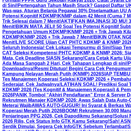
Formasi PPPK Guru Sekolah Rakyat 2026, Catat Syarat L
di Sini!
Pertengahan Tahun Masih Stuck? Gaspol Daftar UKO
Was-was, Aturan Belanja Pegawai 30% Diselamatkan UU 
Potensi Kognitif KDKMP/KNMP dalam 42 Menit (Cuma 7 Me
Trik Selesai dalam 7 Menit!
AKTIFKAN IMAJINASI 3D MU! 30 
Menit!
BIKIN MATA JELI! 50 Soal Tes Potensi Kognitif Subt
Pengetahuan Umum KDKMP/KNMP 2026 + Trik Jawab Kila
KDKMP/KNMP 2026 + Trik Jawab 7 Menit!
BIKIN OTAK NGEB
Menit!
LIVE SCORE Ujian CAT PHTC KDKMP & KNMP 2026 Se
Seluruh Indonesia! Cek Lokasi Tempurmu di Sini!
Siap Tem
CAT Seleksi Kompetensi PHTC KDKMP & KNMP 2026: Siapkan 
Mata, Cek Deadline SIASN Sekarang!
Cara Cetak Kartu U
Ada Masa Sanggah 2 Hari, Cek Tahapan Lengkap di sini!
P
Downloadnya!
Resmi Ditutup! Begini Cara Cek Pengum
Kampung Nelayan Merah Putih (KNMP) 2026
SIAP TEMBUS
Tes Manajemen Koperasi Seleksi KDKMP 2026 + Pembaha
Sederajat, Cek Jadwalnya!
LATIHAN SOAL! Prediksi Soal
KDKMP 2026 (Tes Kognitif & Manajemen Koperasi) & Pem
2026
PANIK Tombol “Akhiri Pendaftaran” Error & Server 
Rekrutmen Manajer KDKMP 2026: Awas Salah Data Auto-
Meterai Wajib
AWAS AUTO-GUGUR! Ini Syarat & Berkas Waj
Koperasi Merah Putih 2026
BOOM! Rekrutmen 30.000 Manaj
Penjaringan PPG 2026, Cek Dapodikmu Sekarang!
Solusi 
2026 Rilis, Cek Status Info GTK Kamu Sekarang!
Sah! ASN
Serdik Dimulai, Segera Cek InfoGTK Sebelum Terlambat!
S