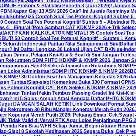
engkapnya!
Siapkan “Kado Kemerdekaan” Terindah! Kejar K
M JF Prakom & Statistisi Periode 3 (Juni 2026)! Jangan S
APBN!
Kapan Gaji 13 ASN 2026 Cair? Ini Juknis Resminya M
nit/Subtes!)
25 Contoh Soal Tes Potensi Kognitif Subte
Contoh Soal Tes Potensi Kognitif Subtes 5 – Abstraksi R
es 4 – Figural (Pola Gambar) CAT KDKMP 2026 + Trik Selesa
t!
AKTIFKAN KALKULATOR MENTAL! 35 Contoh Soal Tes P
UT! 50 Contoh Soal Tes Potensi Kognitif – Subtes 1 Kem
luruh Indonesia! Pantau Nilai Sainganmu di Sini!
Daftar
pur? Ini Daftar Lengkap 36 Lokasi Ujian CAT BKN se-Indo
Dirimu, Pelajari Kisi-Kisi & Soal di Sini!
Jangan Terlena
jian Rekrutmen SDM PHTC KDKMP & KNMP 2026, Jangan Sa
engumuman Hasil Seleksi Administrasi Rekrutmen SDM P
uman Lolos Administrasi SDM PHTC KDKMP & KNMP 2026
BO
 KNMP! 30 Contoh Soal Tes Manajemen Kelautan 2026 d
san Tuntas!
Siap-siap! Kemenkeu Buka 300 Formasi CPNS
 Tes Potensi Kognitif CAT BKN Seleksi KDKMP & KNMP 2
bahasan Tuntas!
Yakin Tembus Passing Grade! Ini Kisi-Kis
Down? Ini 5 Solusi Ampuh Atasi Kendala Daftar PHTC KDKM
Gugur!
JANGAN SALAH KETIK! Link Download Format Surat 
ib Rekrutmen 30 Ribu Manajer Koperasi Merah Putih 2026
er Koperasi Merah Putih 2026! Peluang Emas, Cek Syarat 
NIK Tidak Valid di Verval PTK Agar Lolos Penjaringan PPG 
 Pemda Kini Bisa WFH Setiap Jumat, Begini Aturan Resmin
iap-Siap! 8 Sekolah Kedinasan 2026 Segera Buka, Cek Pred