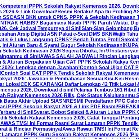
 Kompetensi PPPK Sekolah Rakyat Kemensos 2026, Downl
 2026 & Link Download!
Resmi Berlaku! Apa Itu Profiling 
Akun SSCASN BKN untuk CPNS, PPPK & Sekolah Kedinasan 
NTRAK HABIS? Bagaimana Nasib PPPK Paruh Waktu: Diper
26. Cek Jadwal Tempurnya di Sini!
Siap-Siap Gelombang Be
sahan Arsip Digital ASN Pakai e-Seal DMS BKN
Wajib Tahu
ratis & Lulus Langsung CPNS? Bedah Tuntas Profil Sekola
 Ini Aturan Baru & Syarat Gugur Sekolah Kedinasan!
KUPAS
 Sekolah Kedinasan 2026 Segera Dibuka, Ini 9 Instansi ya
ainganmu di Sini!
AWAS SALAH JADWAL! Rincian Lengkap 
& Aturan Berpakaian Ujian CAT PPPK Sekolah Rakya Keme
t 2026: Lengkap dengan Jawaban!
Contoh Soal Ujian CAT 
!
Contoh Soal CAT PPPK Tendik Sekolah Rakyat Kemensos 
kyat 2026: Jawaban & Pembahasan Sesuai Kisi-Kisi Res
ar Lolos!
CEK SEKARANG! Daftar Lengkap 42 Titik Lokasi
mensos 2026, Download disini!
Pelamar Tembus 161 Ribu! 
 Rakyat Kemensos 2026 Rilis, Cek Status Kelulusanmu S
k Batas Akhir Upload SIASN
RESMI! Pendaftaran PPG Calon 
asi PPPK Sekolah Rakyat 2026 & Link PDF Resmi!
BREAKIN
rbaru di Sini!
Syarat, Bobot Seleksi & Aturan Lulus PPPK
ik Sekolah Rakyat Kemensos 2026, Catat Tanggal Pentin
)
AWAS TMS! Ini Format Resmi Surat Lamaran PPPK Tendik
rat & Rincian Formasinya!
Awas Rawan TMS! Ini Format Re
t Lamaran PPPK Guru Sekolah Rakyat Kemensos 2026 (Plus 