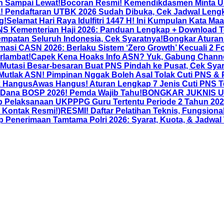
an Sampai Lewat!
Bocoran Resmi! Kemendikdasmen Minta Usu
 Pendaftaran UTBK 2026 Sudah Dibuka, Cek Jadwal Lengk
g!
Selamat Hari Raya Idulfitri 1447 H! Ini Kumpulan Kata Maa
NS Kementerian Haji 2026: Panduan Lengkap + Download T
mpatan Seluruh Indonesia, Cek Syaratnya!
Bongkar Aturan 
asi CASN 2026: Berlaku Sistem ‘Zero Growth’ Kecuali 2 Fo
rlambat!
Capek Kena Hoaks Info ASN? Yuk, Gabung Channel
utasi Besar-besaran Buat PNS Pindah ke Pusat, Cek Syar
 Mutlak ASN! Pimpinan Nggak Boleh Asal Tolak Cuti PNS & 
k Hangus
Awas Hangus! Aturan Lengkap 7 Jenis Cuti PNS Te
 Dana BOSP 2026! Pemda Wajib Tahu!
BONGKAR JUKNIS UKP
 Pelaksanaan UKPPPG Guru Tertentu Periode 2 Tahun 2026
& Kontak Resmi!)
RESMI! Daftar Pelatihan Teknis, Fungsion
nerimaan Tamtama Polri 2026: Syarat, Kuota, & Jadwal 