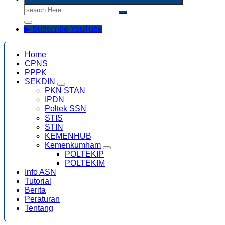
Search
for:
▶ Subscribe YouTube
Home
CPNS
PPPK
SEKDIN
PKN STAN
IPDN
Poltek SSN
STIS
STIN
KEMENHUB
Kemenkumham
POLTEKIP
POLTEKIM
Info ASN
Tutorial
Berita
Peraturan
Tentang