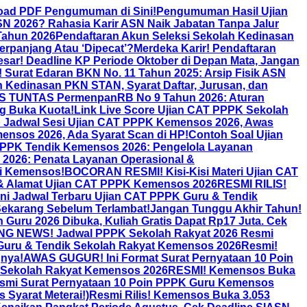
oad PDF Pengumuman di Sini!
Pengumuman Hasil Ujian
ASN 2026? Rahasia Karir ASN Naik Jabatan Tanpa Jalur
Tahun 2026
Pendaftaran Akun Seleksi Sekolah Kedinasan
panjang Atau ‘Dipecat’?
Merdeka Karir! Pendaftaran
sar! Deadline KP Periode Oktober di Depan Mata, Jangan
! Surat Edaran BKN No. 11 Tahun 2025: Arsip Fisik ASN
h Kedinasan PKN STAN, Syarat Daftar, Jurusan, dan
 TUNTAS PermenpanRB No 9 Tahun 2026: Aturan
ng Buka Kuota!
Link Live Score Ujian CAT PPPK Sekolah
Jadwal Sesi Ujian CAT PPPK Kemensos 2026, Awas
nsos 2026, Ada Syarat Scan di HP!
Contoh Soal Ujian
PPPK Tendik Kemensos 2026: Pengelola Layanan
2026: Penata Layanan Operasional &
mi Kemensos!
BOCORAN RESMI! Kisi-Kisi Materi Ujian CAT
 & Alamat Ujian CAT PPPK Kemensos 2026
RESMI RILIS!
Ini Jadwal Terbaru Ujian CAT PPPK Guru & Tendik
ekarang Sebelum Terlambat!
Jangan Tunggu Akhir Tahun!
Guru 2026 Dibuka, Kuliah Gratis Dapat Rp17 Juta. Cek
G NEWS! Jadwal PPPK Sekolah Rakyat 2026 Resmi
 Guru & Tendik Sekolah Rakyat Kemensos 2026
Resmi!
gnya!
AWAS GUGUR! Ini Format Surat Pernyataan 10 Poin
 Sekolah Rakyat Kemensos 2026
RESMI! Kemensos Buka
smi Surat Pernyataan 10 Poin PPPK Guru Kemensos
Syarat Meterai!)
Resmi Rilis! Kemensos Buka 3.053