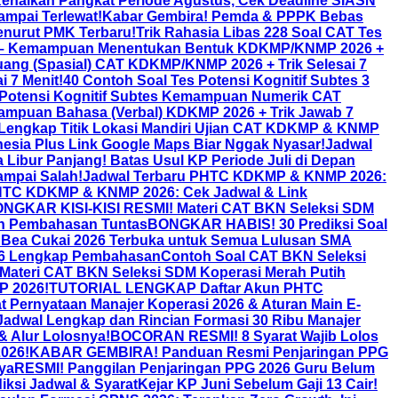
enaikan Pangkat Periode Agustus, Cek Deadline SIASN
ampai Terlewat!
Kabar Gembira! Pemda & PPPK Bebas
enurut PMK Terbaru!
Trik Rahasia Libas 228 Soal CAT Tes
s 6 – Kemampuan Menentukan Bentuk KDKMP/KNMP 2026 +
uang (Spasial) CAT KDKMP/KNMP 2026 + Trik Selesai 7
i 7 Menit!
40 Contoh Soal Tes Potensi Kognitif Subtes 3
otensi Kognitif Subtes Kemampuan Numerik CAT
ampuan Bahasa (Verbal) KDKMP 2026 + Trik Jawab 7
 Lengkap Titik Lokasi Mandiri Ujian CAT KDKMP & KNMP
nesia Plus Link Google Maps Biar Nggak Nyasar!
Jadwal
 Libur Panjang! Batas Usul KP Periode Juli di Depan
mpai Salah!
Jadwal Terbaru PHTC KDKMP & KNMP 2026:
HTC KDKMP & KNMP 2026: Cek Jadwal & Link
NGKAR KISI-KISI RESMI! Materi CAT BKN Seleksi SDM
an Pembahasan Tuntas
BONGKAR HABIS! 30 Prediksi Soal
 Bea Cukai 2026 Terbuka untuk Semua Lulusan SMA
026 Lengkap Pembahasan
Contoh Soal CAT BKN Seleksi
i Materi CAT BKN Seleksi SDM Koperasi Merah Putih
P 2026!
TUTORIAL LENGKAP Daftar Akun PHTC
Pernyataan Manajer Koperasi 2026 & Aturan Main E-
Jadwal Lengkap dan Rincian Formasi 30 Ribu Manajer
& Alur Lolosnya!
BOCORAN RESMI! 8 Syarat Wajib Lolos
2026!
KABAR GEMBIRA! Panduan Resmi Penjaringan PPG
ya
RESMI! Panggilan Penjaringan PPG 2026 Guru Belum
iksi Jadwal & Syarat
Kejar KP Juni Sebelum Gaji 13 Cair!