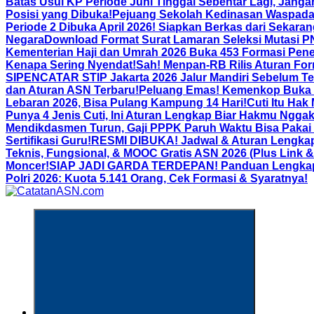
Batas Usul KP Periode Juni Tinggal Sebentar Lagi, Jang
Posisi yang Dibuka!
Pejuang Sekolah Kedinasan Waspada!
Periode 2 Dibuka April 2026! Siapkan Berkas dari Sekaran
Negara
Download Format Surat Lamaran Seleksi Mutasi P
Kementerian Haji dan Umrah 2026 Buka 453 Formasi Pene
Kenapa Sering Nyendat!
Sah! Menpan-RB Rilis Aturan Form
SIPENCATAR STIP Jakarta 2026 Jalur Mandiri Sebelum Te
dan Aturan ASN Terbaru!
Peluang Emas! Kemenkop Buka M
Lebaran 2026, Bisa Pulang Kampung 14 Hari!
Cuti Itu Hak
Punya 4 Jenis Cuti, Ini Aturan Lengkap Biar Hakmu Ngga
Mendikdasmen Turun, Gaji PPPK Paruh Waktu Bisa Pakai
Sertifikasi Guru!
RESMI DIBUKA! Jadwal & Aturan Lengkap
Teknis, Fungsional, & MOOC Gratis ASN 2026 (Plus Link 
Moncer!
SIAP JADI GARDA TERDEPAN! Panduan Lengkap Pe
Polri 2026: Kuota 5.141 Orang, Cek Formasi & Syaratnya!
Informasi Aparatur Sipil Negara