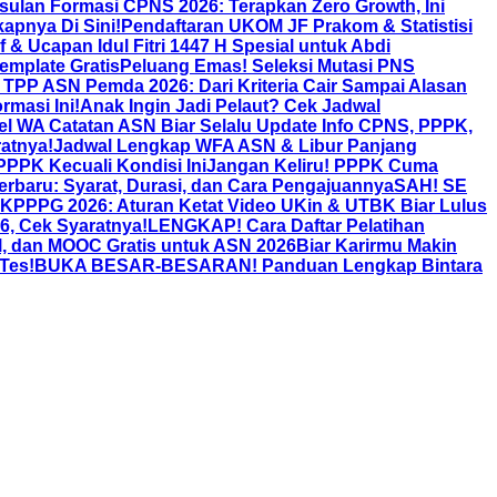
lan Formasi CPNS 2026: Terapkan Zero Growth, Ini
apnya Di Sini!
Pendaftaran UKOM JF Prakom & Statistisi
f & Ucapan Idul Fitri 1447 H Spesial untuk Abdi
emplate Gratis
Peluang Emas! Seleksi Mutasi PNS
TPP ASN Pemda 2026: Dari Kriteria Cair Sampai Alasan
rmasi Ini!
Anak Ingin Jadi Pelaut? Cek Jadwal
 WA Catatan ASN Biar Selalu Update Info CPNS, PPPK,
atnya!
Jadwal Lengkap WFA ASN & Libur Panjang
PPPK Kecuali Kondisi Ini
Jangan Keliru! PPPK Cuma
rbaru: Syarat, Durasi, dan Cara Pengajuannya
SAH! SE
PPG 2026: Aturan Ketat Video UKin & UTBK Biar Lulus
, Cek Syaratnya!
LENGKAP! Cara Daftar Pelatihan
al, dan MOOC Gratis untuk ASN 2026Biar Karirmu Makin
Tes!
BUKA BESAR-BESARAN! Panduan Lengkap Bintara