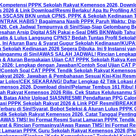
 Kompetensi PPPK Sekolah Rakyat Kemensos 2026, Downl
 2026 & Link Download!
Resmi Berlaku! Apa Itu Profiling 
Akun SSCASN BKN untuk CPNS, PPPK & Sekolah Kedinasan 
NTRAK HABIS? Bagaimana Nasib PPPK Paruh Waktu: Diper
26. Cek Jadwal Tempurnya di Sini!
Siap-Siap Gelombang Be
sahan Arsip Digital ASN Pakai e-Seal DMS BKN
Wajib Tahu
ratis & Lulus Langsung CPNS? Bedah Tuntas Profil Sekola
 Ini Aturan Baru & Syarat Gugur Sekolah Kedinasan!
KUPAS
 Sekolah Kedinasan 2026 Segera Dibuka, Ini 9 Instansi ya
ainganmu di Sini!
AWAS SALAH JADWAL! Rincian Lengkap 
& Aturan Berpakaian Ujian CAT PPPK Sekolah Rakya Keme
t 2026: Lengkap dengan Jawaban!
Contoh Soal Ujian CAT 
!
Contoh Soal CAT PPPK Tendik Sekolah Rakyat Kemensos 
kyat 2026: Jawaban & Pembahasan Sesuai Kisi-Kisi Res
ar Lolos!
CEK SEKARANG! Daftar Lengkap 42 Titik Lokasi
mensos 2026, Download disini!
Pelamar Tembus 161 Ribu! 
 Rakyat Kemensos 2026 Rilis, Cek Status Kelulusanmu S
k Batas Akhir Upload SIASN
RESMI! Pendaftaran PPG Calon 
asi PPPK Sekolah Rakyat 2026 & Link PDF Resmi!
BREAKIN
rbaru di Sini!
Syarat, Bobot Seleksi & Aturan Lulus PPPK
ik Sekolah Rakyat Kemensos 2026, Catat Tanggal Pentin
)
AWAS TMS! Ini Format Resmi Surat Lamaran PPPK Tendik
rat & Rincian Formasinya!
Awas Rawan TMS! Ini Format Re
t Lamaran PPPK Guru Sekolah Rakyat Kemensos 2026 (Plus 