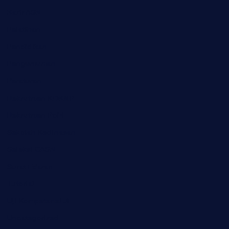
Karir ASN
Pelatihan
Pendidikan
Pengumuman
Peraturan
Rekrutmen KDKMP
Rekrutmen Polri
Sekolah Kedinasan
Seleksi CASN
Surat Edaran
Tutorial
Uji Kompetensi JF
Uncategorized