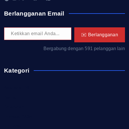
Berlangganan Email
Ketikkan email Anda...
✉️ Berlangganan
Bergabung dengan 591 pelanggan lain
Kategori
Akademi TNI
Berita
Download
Formasi CASN
Info ASN