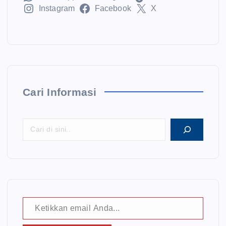
Instagram
Facebook
X
i
p
o
Cari Informasi
s
Ketikkan email Anda...