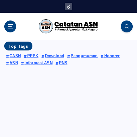
S
k
i
p
Informasi Aparatur Sipil Negara
t
o
c
Top Tags
o
CASN
PPPK
Download
Pengumuman
Honorer
n
ASN
Informasi ASN
PNS
t
e
n
t