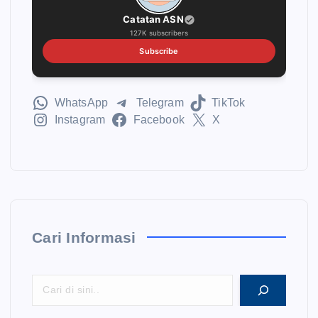
i
Catatan ASN
n
127K subscribers
Subscribe
a
s
WhatsApp
Telegram
TikTok
Instagram
Facebook
X
i
p
o
Cari Informasi
s